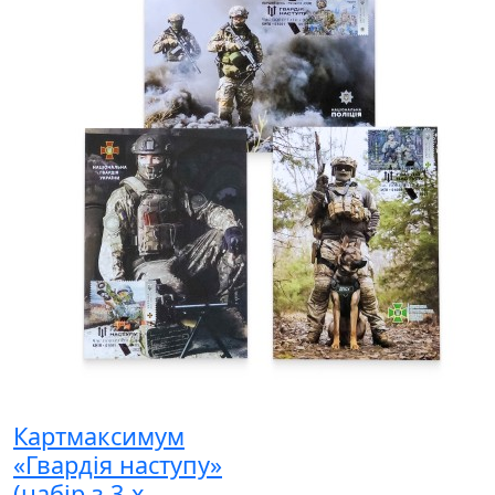
Картмаксимум
«Гвардія наступу»
(набір з 3-х