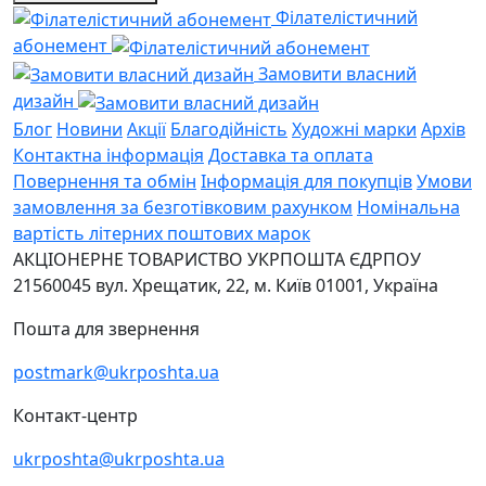
Філателістичний
абонемент
Замовити власний
дизайн
Блог
Новини
Акції
Благодійність
Художні марки
Архів
Контактна інформація
Доставка та оплата
Повернення та обмін
Інформація для покупців
Умови
замовлення за безготівковим рахунком
Номінальна
вартість літерних поштових марок
АКЦІОНЕРНЕ ТОВАРИСТВО УКРПОШТА
ЄДРПОУ
21560045
вул. Хрещатик, 22, м. Київ
01001, Україна
Пошта для звернення
postmark@ukrposhta.ua
Контакт-центр
ukrposhta@ukrposhta.ua