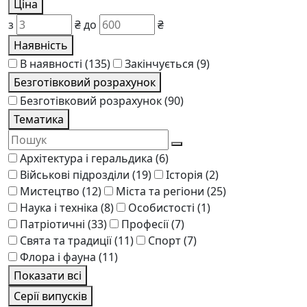
Ціна
з
₴
до
₴
Наявність
В наявності
(135)
Закінчується
(9)
Безготівковий розрахунок
Безготівковий розрахунок
(90)
Тематика
Архітектура і геральдика
(6)
Військові підрозділи
(19)
Історія
(2)
Мистецтво
(12)
Міста та регіони
(25)
Наука і техніка
(8)
Особистості
(1)
Патріотичні
(33)
Професії
(7)
Свята та традиції
(11)
Спорт
(7)
Флора і фауна
(11)
Показати всі
Серії випусків