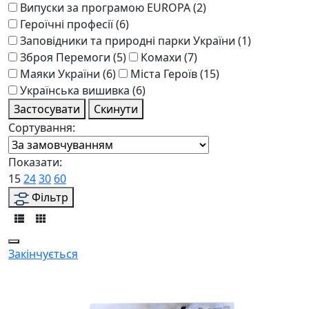
Випуски за програмою EUROPA
(2)
Героїчні професії
(6)
Заповідники та природні парки України
(1)
Зброя Перемоги
(5)
Комахи
(7)
Маяки України
(6)
Міста Героїв
(15)
Українська вишивка
(6)
Застосувати
Скинути
Сортування:
Показати:
15
24
30
60
Фільтр
Закінчується