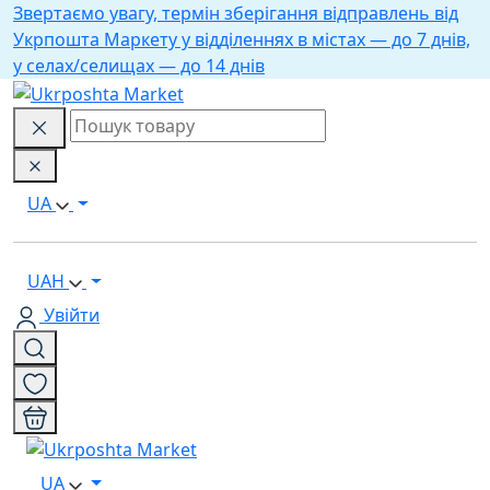
Звертаємо увагу, термін зберігання відправлень від
Укрпошта Маркету у відділеннях в містах — до 7 днів,
у селах/селищах — до 14 днів
UA
UAH
Увійти
UA