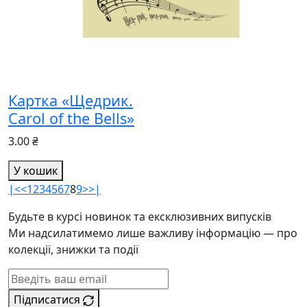
Картка «Щедрик.
Carol of the Bells»
3.00 ₴
У кошик
|<
<
1
2
3
4
5
6
7
8
9
>
>|
Будьте в курсі новинок та ексклюзивних випусків
Ми надсилатимемо лише важливу інформацію — про
колекції, знижки та події
Підписатися