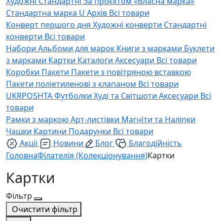
Художні
Стандартні
За проєктом «Власна марка»
Стандартна марка U
Архів
Всі товари
Конверт першого дня
Художні конверти
Стандартні
конверти
Всі товари
Набори
Альбоми для марок
Книги з марками
Буклети
з марками
Картки
Каталоги
Аксесуари
Всі товари
Коробки
Пакети
Пакети з повітряною вставкою
Пакети поліетиленові з клапаном
Всі товари
UKRPOSHTA
Футболки
Худі та Світшоти
Аксесуари
Всі
товари
Рамки з маркою
Арт-листівки
Магніти та Наліпки
Чашки
Картини
Подарунки
Всі товари
Акції
Новини
Блог
Благодійність
Головна
Філателія (Колекціонування)
Картки
Картки
Фільтр
Очистити фільтр