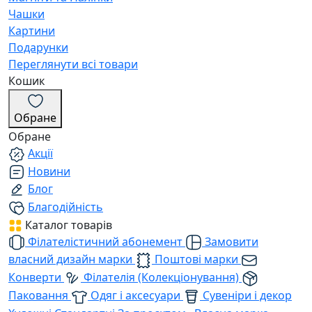
Чашки
Картини
Подарунки
Переглянути всі товари
Кошик
Обране
Обране
Акції
Новини
Блог
Благодійність
Каталог товарів
Філателістичний абонемент
Замовити
власний дизайн марки
Поштові марки
Конверти
Філателія (Колекціонування)
Паковання
Одяг і аксесуари
Сувеніри і декор