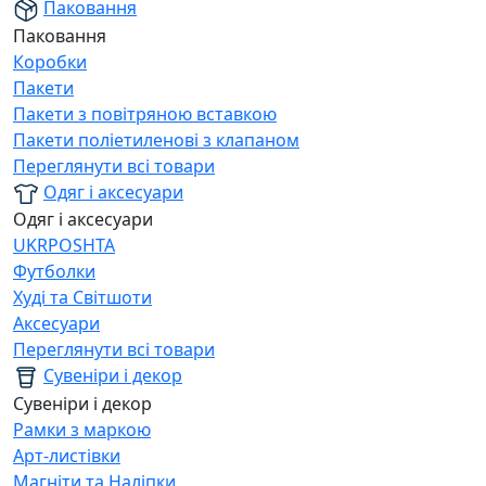
Паковання
Паковання
Коробки
Пакети
Пакети з повітряною вставкою
Пакети поліетиленові з клапаном
Переглянути всі товари
Одяг і аксесуари
Одяг і аксесуари
UKRPOSHTA
Футболки
Худі та Світшоти
Аксесуари
Переглянути всі товари
Сувеніри і декор
Сувеніри і декор
Рамки з маркою
Арт-листівки
Магніти та Наліпки