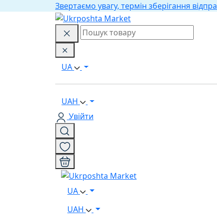
Звертаємо увагу, термін зберігання відпра
UA
UAH
Увійти
UA
UAH