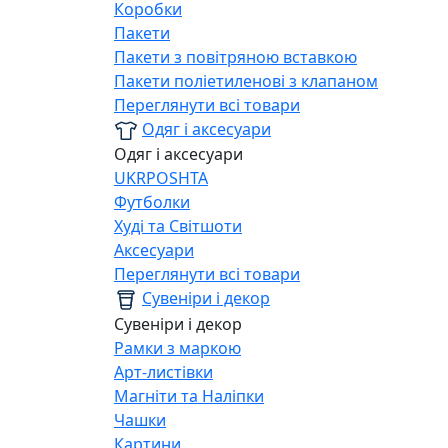
Коробки
Пакети
Пакети з повітряною вставкою
Пакети поліетиленові з клапаном
Переглянути всі товари
Одяг і аксесуари
Одяг і аксесуари
UKRPOSHTA
Футболки
Худі та Світшоти
Аксесуари
Переглянути всі товари
Сувеніри і декор
Сувеніри і декор
Рамки з маркою
Арт-листівки
Магніти та Наліпки
Чашки
Картини