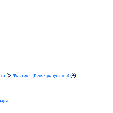
рти
Філателія (Колекціонування)
вари