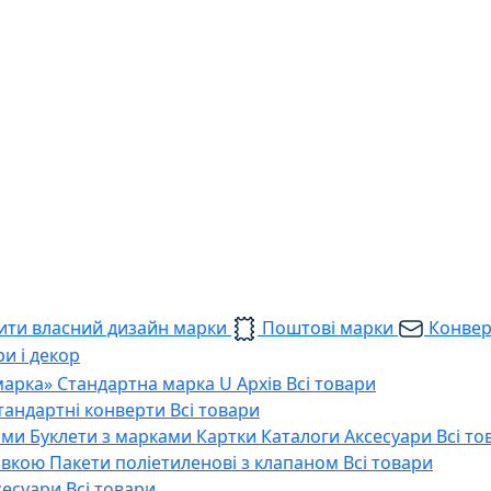
ти власний дизайн марки
Поштові марки
Конве
и і декор
марка»
Стандартна марка U
Архів
Всі товари
тандартні конверти
Всі товари
ами
Буклети з марками
Картки
Каталоги
Аксесуари
Всі то
тавкою
Пакети поліетиленові з клапаном
Всі товари
сесуари
Всі товари