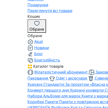
Подарунки
Переглянути всі товари
Кошик
Обране
Обране
Акції
Новини
Блог
Благодійність
Каталог товарів
Філателістичний абонемент
Замови
Паковання
Одяг і аксесуари
Сувенір
Художні
Стандартні
За проєктом «Власна 
Конверт першого дня
Художні конверти
С
Набори
Альбоми для марок
Книги з марк
Коробки
Пакети
Пакети з повітряною вс
UKRPOSHTA
Футболки
Худі та Світшоти
Ак