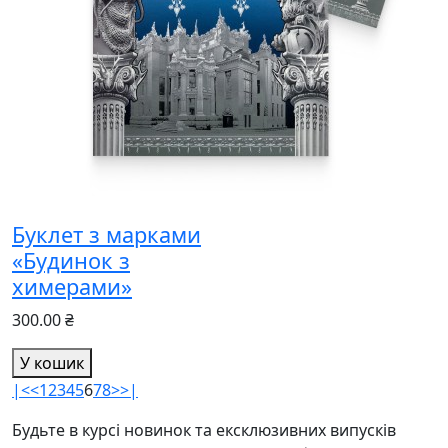
Буклет з марками
«Будинок з
химерами»
300.00 ₴
У кошик
|<
<
1
2
3
4
5
6
7
8
>
>|
Будьте в курсі новинок та ексклюзивних випусків