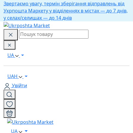
Звертаємо увагу, термін зберігання відправлень від
Укрпошта Маркету у відділеннях в містах — до 7 днів,
у селах/селищах — до 14 днів
UA
UAH
Увійти
UA