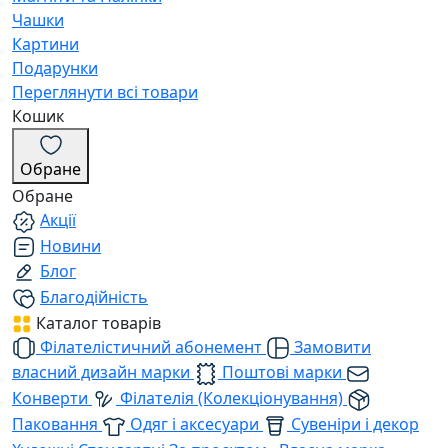
Чашки
Картини
Подарунки
Переглянути всі товари
Кошик
Обране
Обране
Акції
Новини
Блог
Благодійність
Каталог товарів
Філателістичний абонемент
Замовити
власний дизайн марки
Поштові марки
Конверти
Філателія (Колекціонування)
Паковання
Одяг і аксесуари
Сувеніри і декор