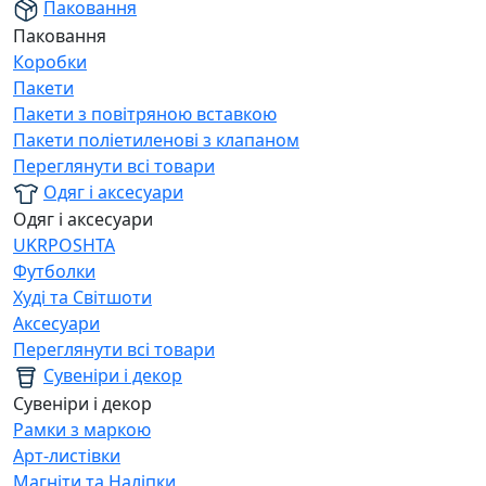
Паковання
Паковання
Коробки
Пакети
Пакети з повітряною вставкою
Пакети поліетиленові з клапаном
Переглянути всі товари
Одяг і аксесуари
Одяг і аксесуари
UKRPOSHTA
Футболки
Худі та Світшоти
Аксесуари
Переглянути всі товари
Сувеніри і декор
Сувеніри і декор
Рамки з маркою
Арт-листівки
Магніти та Наліпки