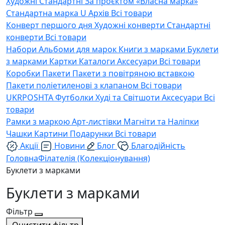
Художні
Стандартні
За проєктом «Власна марка»
Стандартна марка U
Архів
Всі товари
Конверт першого дня
Художні конверти
Стандартні
конверти
Всі товари
Набори
Альбоми для марок
Книги з марками
Буклети
з марками
Картки
Каталоги
Аксесуари
Всі товари
Коробки
Пакети
Пакети з повітряною вставкою
Пакети поліетиленові з клапаном
Всі товари
UKRPOSHTA
Футболки
Худі та Світшоти
Аксесуари
Всі
товари
Рамки з маркою
Арт-листівки
Магніти та Наліпки
Чашки
Картини
Подарунки
Всі товари
Акції
Новини
Блог
Благодійність
Головна
Філателія (Колекціонування)
Буклети з марками
Буклети з марками
Фільтр