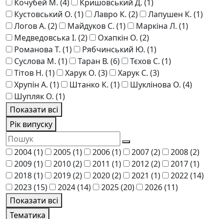
Кочубей М.
(4)
Кришовський Д.
(1)
Кустовський О.
(1)
Лавро К.
(2)
Лапушен К.
(1)
Логов А.
(2)
Майдуков С.
(1)
Маркіна Л.
(1)
Медведовська І.
(2)
Охапкін О.
(2)
Романова Т.
(1)
Рябчинський Ю.
(1)
Суслова М.
(1)
Таран В.
(6)
Тєхов С.
(1)
Тітов Н.
(1)
Харук О.
(3)
Харук С.
(3)
Хрупін А.
(1)
Штанко К.
(1)
Шуклінова О.
(4)
Шупляк О.
(1)
Показати всі
Рік випуску
2004
(1)
2005
(1)
2006
(1)
2007
(2)
2008
(2)
2009
(1)
2010
(2)
2011
(1)
2012
(2)
2017
(1)
2018
(1)
2019
(2)
2020
(2)
2021
(1)
2022
(14)
2023
(15)
2024
(14)
2025
(20)
2026
(11)
Показати всі
Тематика