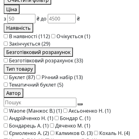
Очистити фільтр
Ціна
з
₴
до
₴
Наявність
В наявності
(112)
Очікується
(1)
Закінчується
(29)
Безготівковий розрахунок
Безготівковий розрахунок
(33)
Тип товару
Буклет
(87)
Річний набір
(13)
Тематичний буклет
(5)
Автор
Waone (Манжос В.)
(1)
Аксьоненко Н.
(1)
Андрійченко Н.
(1)
Бондар С.
(1)
Бондарець А.
(1)
Дяченко М.
(1)
Єрмоленко А.
(2)
Калмиков О.
(3)
Кохаль Н.
(4)