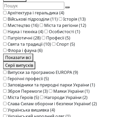
Архітектура і геральдика
(4)
Військові підрозділи
(11)
Історія
(13)
Мистецтво
(16)
Міста та регіони
(12)
Наука і техніка
(4)
Особистості
(1)
Патріотичні
(28)
Професії
(5)
Свята та традиції
(10)
Спорт
(5)
Флора і фауна
(6)
Показати всі
Серії випусків
Випуски за програмою EUROPA
(9)
Героїчні професії
(5)
Заповідники та природні парки України
(1)
Зброя Перемоги
(3)
Маяки України
(1)
Міста Героїв
(5)
Нагороди України
(2)
Слава Силам оборони і безпеки України!
(2)
Українська вишивка
(4)
Український народний одяг
(1)