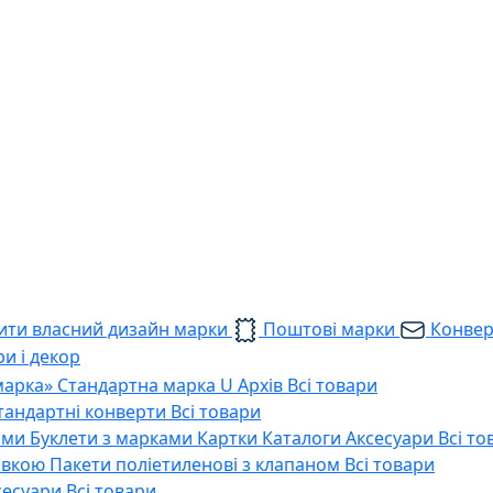
ти власний дизайн марки
Поштові марки
Конве
и і декор
марка»
Стандартна марка U
Архів
Всі товари
тандартні конверти
Всі товари
ами
Буклети з марками
Картки
Каталоги
Аксесуари
Всі то
тавкою
Пакети поліетиленові з клапаном
Всі товари
сесуари
Всі товари