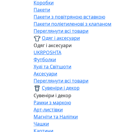
Коробки
Пакети
Пакети з повітряною вставкою
Пакети поліетиленові з клапаном
Переглянути всі товари
Одяг і аксесуари
Одяг і аксесуари
UKRPOSHTA
Футболки
Худі та Світшоти
Аксесуари
Переглянути всі товари
Сувеніри і декор
Сувеніри і декор
Рамки з маркою
Арт-листівки
Магніти та Наліпки
Чашки
Картини