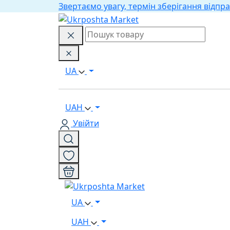
Звертаємо увагу, термін зберігання відпра
UA
UAH
Увійти
UA
UAH