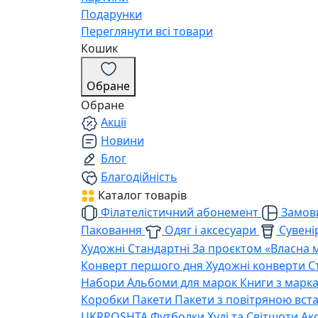
Подарунки
Переглянути всі товари
Кошик
Обране
Обране
Акції
Новини
Блог
Благодійність
Каталог товарів
Філателістичний абонемент
Замови
Паковання
Одяг і аксесуари
Сувенір
Художні
Стандартні
За проєктом «Власна 
Конверт першого дня
Художні конверти
С
Набори
Альбоми для марок
Книги з марк
Коробки
Пакети
Пакети з повітряною вс
UKRPOSHTA
Футболки
Худі та Світшоти
Ак