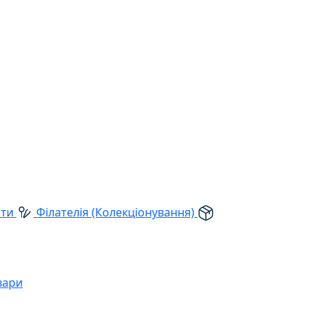
рти
Філателія (Колекціонування)
вари