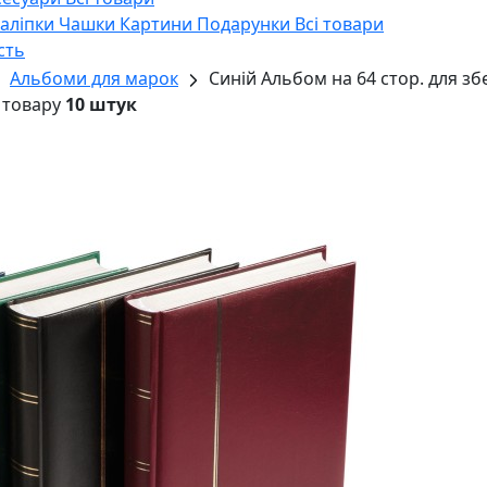
Наліпки
Чашки
Картини
Подарунки
Всі товари
сть
Альбоми для марок
Синій Альбом на 64 стор. для з
 товару
10 штук