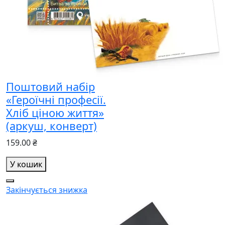
Поштовий набір
«Героїчні професії.
Хліб ціною життя»
(аркуш, конверт)
159.00 ₴
У кошик
Закінчується
знижка