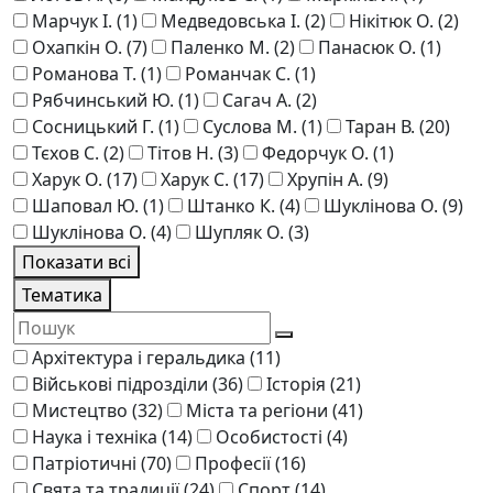
Марчук І.
(1)
Медведовська І.
(2)
Нікітюк О.
(2)
Охапкін О.
(7)
Паленко М.
(2)
Панасюк О.
(1)
Романова Т.
(1)
Романчак С.
(1)
Рябчинський Ю.
(1)
Сагач А.
(2)
Сосницький Г.
(1)
Суслова М.
(1)
Таран В.
(20)
Тєхов С.
(2)
Тітов Н.
(3)
Федорчук О.
(1)
Харук О.
(17)
Харук С.
(17)
Хрупін А.
(9)
Шаповал Ю.
(1)
Штанко К.
(4)
Шукліновa О.
(9)
Шуклінова О.
(4)
Шупляк О.
(3)
Показати всі
Тематика
Архітектура і геральдика
(11)
Військові підрозділи
(36)
Історія
(21)
Мистецтво
(32)
Міста та регіони
(41)
Наука і техніка
(14)
Особистості
(4)
Патріотичні
(70)
Професії
(16)
Свята та традиції
(24)
Спорт
(14)