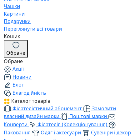
Чашки
Картини
Подарунки
Переглянути всі товари
Кошик
Обране
Обране
Акції
Новини
Блог
Благодійність
Каталог товарів
Філателістичний абонемент
Замовити
власний дизайн марки
Поштові марки
Конверти
Філателія (Колекціонування)
Паковання
Одяг і аксесуари
Сувеніри і декор