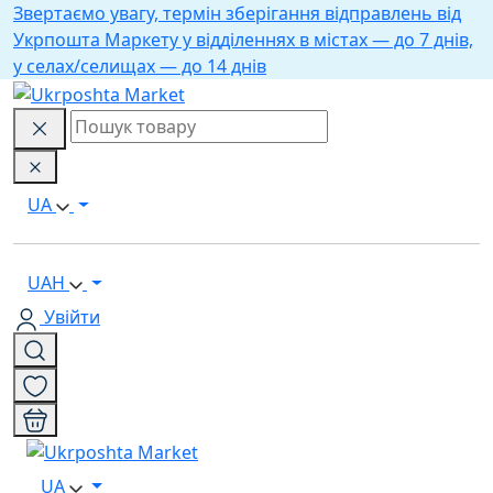
Звертаємо увагу, термін зберігання відправлень від
Укрпошта Маркету у відділеннях в містах — до 7 днів,
у селах/селищах — до 14 днів
UA
UAH
Увійти
UA