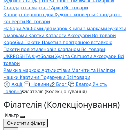
Художні
Стандартні
За проєктом «Власна марка»
Стандартна марка U
Архів
Всі товари
Конверт першого дня
Художні конверти
Стандартні
конверти
Всі товари
Набори
Альбоми для марок
Книги з марками
Буклети
з марками
Картки
Каталоги
Аксесуари
Всі товари
Коробки
Пакети
Пакети з повітряною вставкою
Пакети поліетиленові з клапаном
Всі товари
UKRPOSHTA
Футболки
Худі та Світшоти
Аксесуари
Всі
товари
Рамки з маркою
Арт-листівки
Магніти та Наліпки
Чашки
Картини
Подарунки
Всі товари
Акції
Новини
Блог
Благодійність
Головна
Філателія (Колекціонування)
Філателія (Колекціонування)
Фільтр
Очистити фільтр