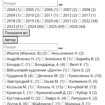
2004
(1)
2005
(1)
2006
(1)
2007
(2)
2008
(2)
2009
(1)
2010
(2)
2011
(1)
2012
(2)
2017
(1)
2018
(3)
2019
(3)
2020
(4)
2021
(2)
2022
(34)
2023
(51)
2024
(60)
2025
(69)
2026
(44)
Показати всі
Автор
Waone (Манжос В.)
(2)
Аксьоненко Н.
(2)
Андрійченко Н.
(1)
Анікієнко В.
(1)
Бариба В.
(2)
Бондар С.
(1)
Бондарець А.
(4)
Велп К.
(1)
Військовий художник «Данте»
(1)
Грох Б.
(2)
Грудаков В.
(4)
Дяченко М.
(2)
Єрмоленко А.
(10)
Завгородній Є.
(1)
Ільєв М.
(1)
Калмиков О.
(5)
Кісільов М.
(1)
Кохаль Н.
(15)
Кочубей М.
(13)
Кравчук С.
(1)
Кришовський Д.
(2)
Кубар З.
(2)
Кустовський О.
(2)
Лавро К.
(4)
Лапушен К.
(2)
Логов А.
(6)
Майдуков С.
(1)
Маркіна Л.
(1)