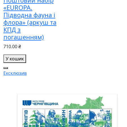
Поштовий набір
«EUROPA.
Підводна фауна і
флора» (аркуш та
КПД з
погашенням)
710.00 ₴
У кошик
Ексклюзив