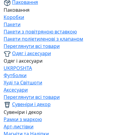
Паковання
Паковання
Коробки
Пакети
Пакети з повітряною вставкою
Пакети поліетиленові з клапаном
Переглянути всі товари
Одяг і аксесуари
Одяг і аксесуари
UKRPOSHTA
Футболки
Худі та Світшоти
Аксесуари
Переглянути всі товари
Сувеніри і декор
Сувеніри і декор
Рамки з маркою
Арт-листівки
Магніти та Наліпки