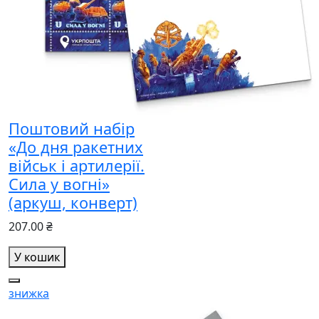
Поштовий набір
«До дня ракетних
військ і артилерії.
Сила у вогні»
(аркуш, конверт)
207.00 ₴
У кошик
знижка