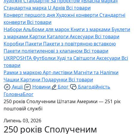
Художні
Стандартні
За проєктом «Власна марка»
Стандартна марка U
Архів
Всі товари
Конверт першого дня
Художні конверти
Стандартні
конверти
Всі товари
Набори
Альбоми для марок
Книги з марками
Буклети
з марками
Картки
Каталоги
Аксесуари
Всі товари
Коробки
Пакети
Пакети з повітряною вставкою
Пакети поліетиленові з клапаном
Всі товари
UKRPOSHTA
Футболки
Худі та Світшоти
Аксесуари
Всі
товари
Рамки з маркою
Арт-листівки
Магніти та Наліпки
Чашки
Картини
Подарунки
Всі товари
Акції
Новини
Блог
Благодійність
Головна
Блог
250 років Сполученим Штатам Америки — 251 рік
поштовій службі
Липень 03, 2026
250 років Сполученим