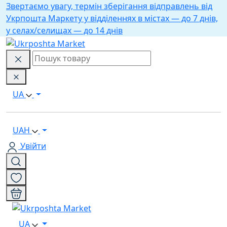
Звертаємо увагу, термін зберігання відправлень від
Укрпошта Маркету у відділеннях в містах — до 7 днів,
у селах/селищах — до 14 днів
UA
UAH
Увійти
UA