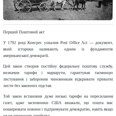
Перший Поштовий акт
У 1792 році Конгрес ухвалив Post Office Act — документ,
який історики називають одним із фундаментів
американської демократії.
Цей закон створив постійну федеральну поштову службу,
визначив тарифи і маршрути, гарантував таємницю
листування і заборонив чиновникам відкривати приватні
листи без законних підстав.
Той закон встановив дуже низькі тарифи на пересилання
газет, адже засновники США вважали, що пошта має
поширювати новини і підтримувати демократію, навіть якщо
це не приносить прибутку.