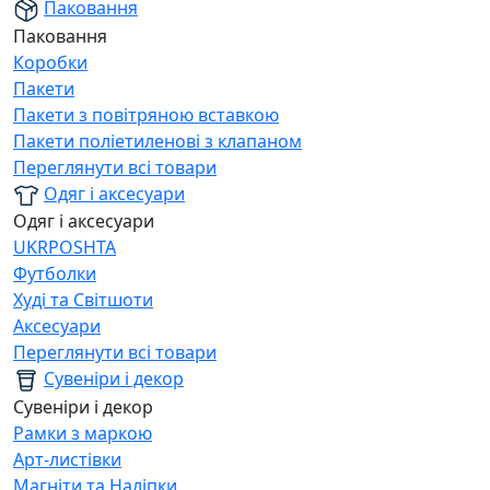
Паковання
Паковання
Коробки
Пакети
Пакети з повітряною вставкою
Пакети поліетиленові з клапаном
Переглянути всі товари
Одяг і аксесуари
Одяг і аксесуари
UKRPOSHTA
Футболки
Худі та Світшоти
Аксесуари
Переглянути всі товари
Сувеніри і декор
Сувеніри і декор
Рамки з маркою
Арт-листівки
Магніти та Наліпки