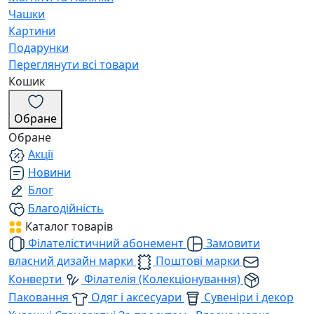
Чашки
Картини
Подарунки
Переглянути всі товари
Кошик
Обране
Обране
Акції
Новини
Блог
Благодійність
Каталог товарів
Філателістичний абонемент
Замовити
власний дизайн марки
Поштові марки
Конверти
Філателія (Колекціонування)
Паковання
Одяг і аксесуари
Сувеніри і декор