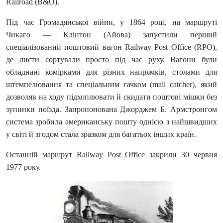
Railroad (B&O).
Під час Громадянської війни, у 1864 році, на маршруті
Чикаго — Клінтон (Айова) запустили перший
спеціалізований поштовий вагон Railway Post Office (RPO),
де листи сортували просто під час руху. Вагони були
обладнані комірками для різних напрямків, столами для
штемпелювання та спеціальним гачком (mail catcher), який
дозволяв на ходу підхоплювати й скидати поштові мішки без
зупинки поїзда. Запропонована Джорджем Б. Армстронгом
система зробила американську пошту однією з найшвидших
у світі й згодом стала зразком для багатьох інших країн.
Останній маршрут Railway Post Office закрили 30 червня
1977 року.