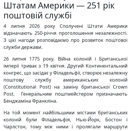
Штатам Америки — 251 рік
поштовій службі
4 липня 2026 року Сполучені Штати Америки
відзначають 250-річчя проголошення незалежності.
З цієї нагоди розповідаємо про розвиток поштової
служби держави.
26 липня 1775 року. Війна колоній і Британської
імперії триває з 19 квітня. Другий Континентальний
конгрес, що засідає у Філадельфії, створює незалежну
поштову службу американських колоній
(Constitutional Post) на заміну британської Crown
Post. Генеральним поштмейстером призначають
Бенджаміна Франкліна.
На той момент найбільшими містами британських
колоній були Філадельфія, Нью-Йорк, Бостон і
Чарлстон, тому між ними і пролягали маршрути