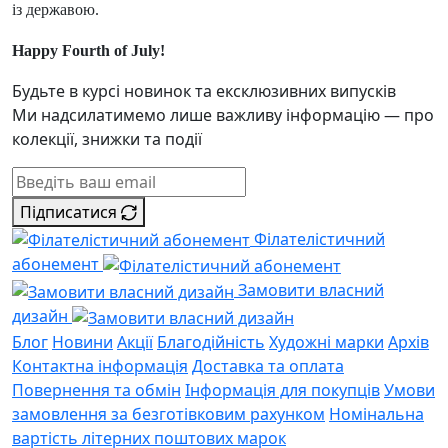
із державою.
Happy Fourth of July!
Будьте в курсі новинок та ексклюзивних випусків
Ми надсилатимемо лише важливу інформацію — про
колекції, знижки та події
Підписатися
Філателістичний
абонемент
Замовити власний
дизайн
Блог
Новини
Акції
Благодійність
Художні марки
Архів
Контактна інформація
Доставка та оплата
Повернення та обмін
Інформація для покупців
Умови
замовлення за безготівковим рахунком
Номінальна
вартість літерних поштових марок