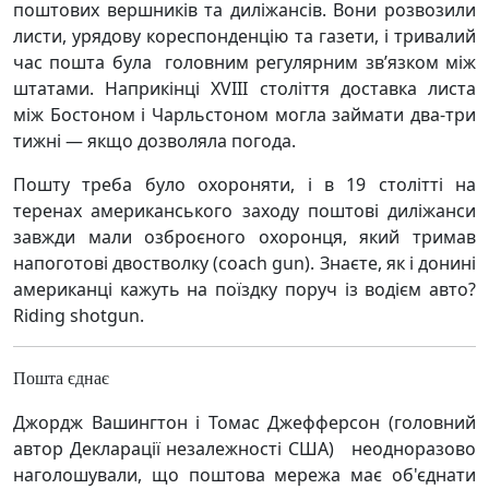
поштових вершників та диліжансів. Вони розвозили
листи, урядову кореспонденцію та газети, і тривалий
час пошта була головним регулярним зв’язком між
штатами. Наприкінці XVIII століття доставка листа
між Бостоном і Чарльстоном могла займати два-три
тижні — якщо дозволяла погода.
Пошту треба було охороняти, і в 19 столітті на
теренах американського заходу поштові диліжанси
завжди мали озброєного охоронця, який тримав
напоготові двостволку (coach gun). Знаєте, як і донині
американці кажуть на поїздку поруч із водієм авто?
Riding shotgun.
Пошта єднає
Джордж Вашингтон і Томас Джефферсон (головний
автор Декларації незалежності США) неодноразово
наголошували, що поштова мережа має об'єднати