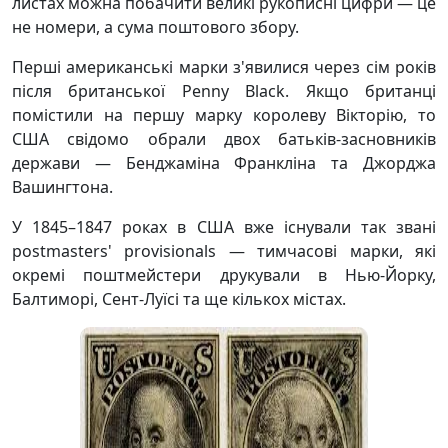
листах можна побачити великі рукописні цифри — це
не номери, а сума поштового збору.
Перші американські марки з'явилися через сім років
після британської Penny Black. Якщо британці
помістили на першу марку королеву Вікторію, то
США свідомо обрали двох батьків-засновників
держави — Бенджаміна Франкліна та Джорджа
Вашингтона.
У 1845–1847 роках в США вже існували так звані
postmasters' provisionals — тимчасові марки, які
окремі поштмейстери друкували в Нью-Йорку,
Балтиморі, Сент-Луїсі та ще кількох містах.