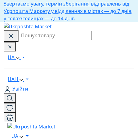
Звертаємо увагу, термін зберігання відправлень від
Укрпошта Маркету у відділеннях в містах — до 7 днів,
у селах/селищах — до 14 днів
UA
UAH
Увійти
UA