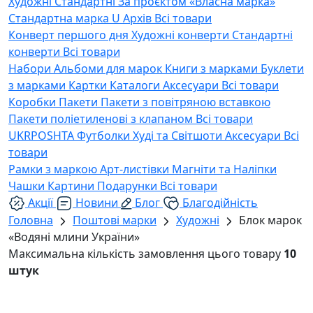
Художні
Стандартні
За проєктом «Власна марка»
Стандартна марка U
Архів
Всі товари
Конверт першого дня
Художні конверти
Стандартні
конверти
Всі товари
Набори
Альбоми для марок
Книги з марками
Буклети
з марками
Картки
Каталоги
Аксесуари
Всі товари
Коробки
Пакети
Пакети з повітряною вставкою
Пакети поліетиленові з клапаном
Всі товари
UKRPOSHTA
Футболки
Худі та Світшоти
Аксесуари
Всі
товари
Рамки з маркою
Арт-листівки
Магніти та Наліпки
Чашки
Картини
Подарунки
Всі товари
Акції
Новини
Блог
Благодійність
Головна
Поштові марки
Художні
Блок марок
«Водяні млини України»
Максимальна кількість замовлення цього товару
10
штук