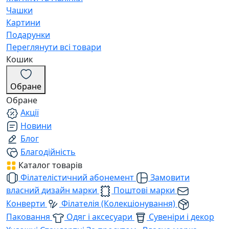
Чашки
Картини
Подарунки
Переглянути всі товари
Кошик
Обране
Обране
Акції
Новини
Блог
Благодійність
Каталог товарів
Філателістичний абонемент
Замовити
власний дизайн марки
Поштові марки
Конверти
Філателія (Колекціонування)
Паковання
Одяг і аксесуари
Сувеніри і декор