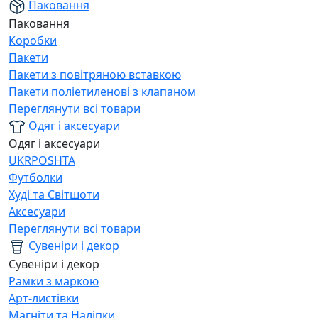
Паковання
Паковання
Коробки
Пакети
Пакети з повітряною вставкою
Пакети поліетиленові з клапаном
Переглянути всі товари
Одяг і аксесуари
Одяг і аксесуари
UKRPOSHTA
Футболки
Худі та Світшоти
Аксесуари
Переглянути всі товари
Сувеніри і декор
Сувеніри і декор
Рамки з маркою
Арт-листівки
Магніти та Наліпки