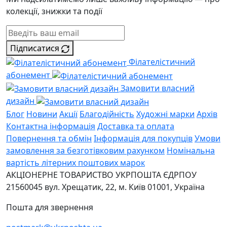
колекції, знижки та події
Підписатися
Філателістичний
абонемент
Замовити власний
дизайн
Блог
Новини
Акції
Благодійність
Художні марки
Архів
Контактна інформація
Доставка та оплата
Повернення та обмін
Інформація для покупців
Умови
замовлення за безготівковим рахунком
Номінальна
вартість літерних поштових марок
АКЦІОНЕРНЕ ТОВАРИСТВО УКРПОШТА
ЄДРПОУ
21560045
вул. Хрещатик, 22, м. Київ
01001, Україна
Пошта для звернення