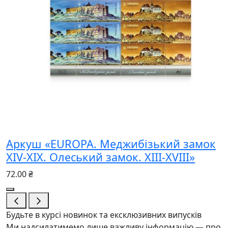
Аркуш «EUROPA. Меджибізький замок
XIV-XIX. Олеський замок. XIII-XVIII»
72.00 ₴
Будьте в курсі новинок та ексклюзивних випусків
Ми надсилатимемо лише важливу інформацію — про