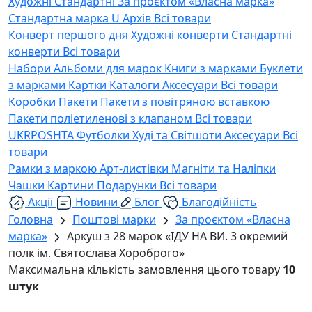
Художні
Стандартні
За проєктом «Власна марка»
Стандартна марка U
Архів
Всі товари
Конверт першого дня
Художні конверти
Стандартні
конверти
Всі товари
Набори
Альбоми для марок
Книги з марками
Буклети
з марками
Картки
Каталоги
Аксесуари
Всі товари
Коробки
Пакети
Пакети з повітряною вставкою
Пакети поліетиленові з клапаном
Всі товари
UKRPOSHTA
Футболки
Худі та Світшоти
Аксесуари
Всі
товари
Рамки з маркою
Арт-листівки
Магніти та Наліпки
Чашки
Картини
Подарунки
Всі товари
Акції
Новини
Блог
Благодійність
Головна
Поштові марки
За проєктом «Власна
марка»
Аркуш з 28 марок «ІДУ НА ВИ. 3 окремий
полк ім. Святослава Хороброго»
Максимальна кількість замовлення цього товару
10
штук