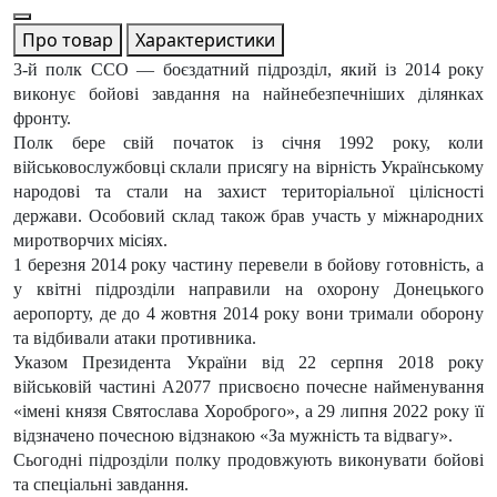
Про товар
Характеристики
3-й полк ССО — боєздатний підрозділ, який із 2014 року
виконує бойові завдання на найнебезпечніших ділянках
фронту.
Полк бере свій початок із січня 1992 року, коли
військовослужбовці склали присягу на вірність Українському
народові та стали на захист територіальної цілісності
держави. Особовий склад також брав участь у міжнародних
миротворчих місіях.
1 березня 2014 року частину перевели в бойову готовність, а
у квітні підрозділи направили на охорону Донецького
аеропорту, де до 4 жовтня 2014 року вони тримали оборону
та відбивали атаки противника.
Указом Президента України від 22 серпня 2018 року
військовій частині А2077 присвоєно почесне найменування
«імені князя Святослава Хороброго», а 29 липня 2022 року її
відзначено почесною відзнакою «За мужність та відвагу».
Сьогодні підрозділи полку продовжують виконувати бойові
та спеціальні завдання.