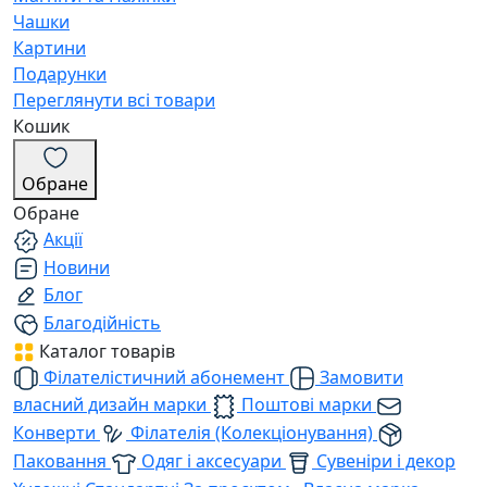
Чашки
Картини
Подарунки
Переглянути всі товари
Кошик
Обране
Обране
Акції
Новини
Блог
Благодійність
Каталог товарів
Філателістичний абонемент
Замовити
власний дизайн марки
Поштові марки
Конверти
Філателія (Колекціонування)
Паковання
Одяг і аксесуари
Сувеніри і декор