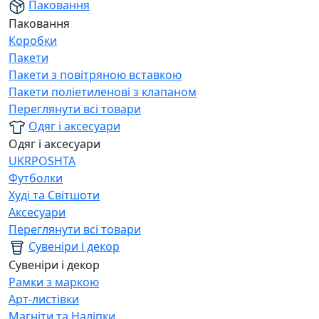
Паковання
Паковання
Коробки
Пакети
Пакети з повітряною вставкою
Пакети поліетиленові з клапаном
Переглянути всі товари
Одяг і аксесуари
Одяг і аксесуари
UKRPOSHTA
Футболки
Худі та Світшоти
Аксесуари
Переглянути всі товари
Сувеніри і декор
Сувеніри і декор
Рамки з маркою
Арт-листівки
Магніти та Наліпки