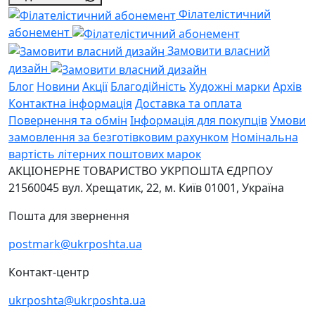
Філателістичний
абонемент
Замовити власний
дизайн
Блог
Новини
Акції
Благодійність
Художні марки
Архів
Контактна інформація
Доставка та оплата
Повернення та обмін
Інформація для покупців
Умови
замовлення за безготівковим рахунком
Номінальна
вартість літерних поштових марок
АКЦІОНЕРНЕ ТОВАРИСТВО УКРПОШТА
ЄДРПОУ
21560045
вул. Хрещатик, 22, м. Київ
01001, Україна
Пошта для звернення
postmark@ukrposhta.ua
Контакт-центр
ukrposhta@ukrposhta.ua