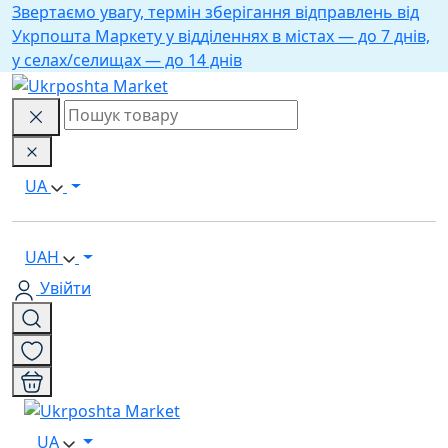
Звертаємо увагу, термін зберігання відправлень від
Укрпошта Маркету у відділеннях в містах — до 7 днів,
у селах/селищах — до 14 днів
UA
UAH
Увійти
UA