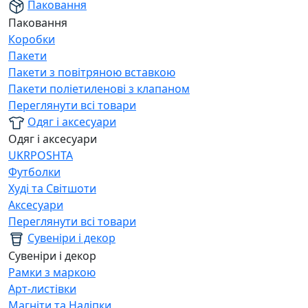
Паковання
Паковання
Коробки
Пакети
Пакети з повітряною вставкою
Пакети поліетиленові з клапаном
Переглянути всі товари
Одяг і аксесуари
Одяг і аксесуари
UKRPOSHTA
Футболки
Худі та Світшоти
Аксесуари
Переглянути всі товари
Сувеніри і декор
Сувеніри і декор
Рамки з маркою
Арт-листівки
Магніти та Наліпки