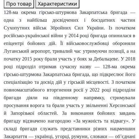
Про товар
Характеристики
128-ма окрема гірсько-штурмова Закарпатська бригада —
одна з найбільш досвідчених і боєздатних частин
Сухопутних військ Збройних Сил України. Із початком
російсько-української війни у 2014 році бригада опинилася в
епіцентрі бойових дій. Її військовослужбовці обороняли
Луганський аеропорт, тривалий час утримуючи позиції, а на
початку 2015 року брали участь у боях за Дебальцеве. У 2018
році підрозділ отримав сучасну назву — 128-ма окрема
гірсько-штурмова Закарпатська бригада, що підкреслює його
спеціалізацію та досвід дій у гірській місцевості. З початком
повномасштабного вторгнення росії у 2022 році підрозділи
бригади діяли на південному напрямку, стримували
просування ворога та брали участь у звільненні Херсонської
й Запорізької областей. За виконання бойових завдань
бригаду відзначено нагородою «За мужність та відвагу». У
складі бригади служать представники різних нацменшин
Закарпаття — українці, угорці, румуни, словаки — об’єднані