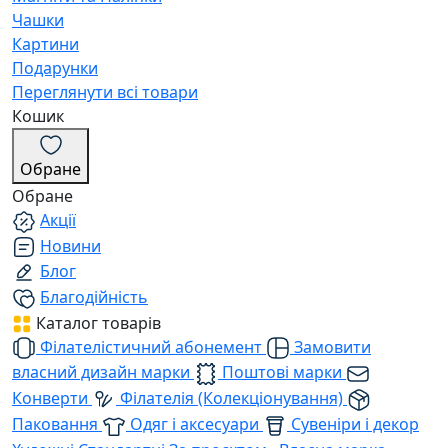
Чашки
Картини
Подарунки
Переглянути всі товари
Кошик
Обране
Обране
Акції
Новини
Блог
Благодійність
Каталог товарів
Філателістичний абонемент
Замовити
власний дизайн марки
Поштові марки
Конверти
Філателія (Колекціонування)
Паковання
Одяг і аксесуари
Сувеніри і декор