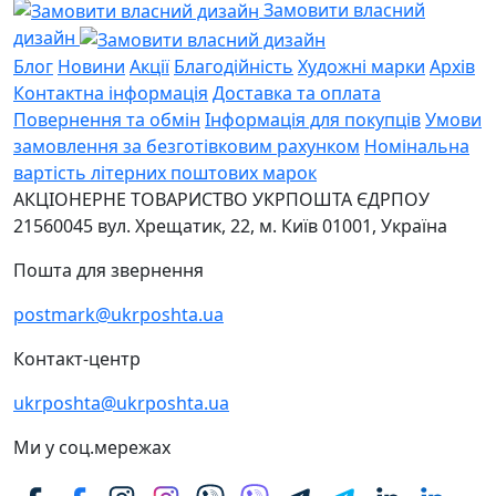
Замовити власний
дизайн
Блог
Новини
Акції
Благодійність
Художні марки
Архів
Контактна інформація
Доставка та оплата
Повернення та обмін
Інформація для покупців
Умови
замовлення за безготівковим рахунком
Номінальна
вартість літерних поштових марок
АКЦІОНЕРНЕ ТОВАРИСТВО УКРПОШТА
ЄДРПОУ
21560045
вул. Хрещатик, 22, м. Київ
01001, Україна
Пошта для звернення
postmark@ukrposhta.ua
Контакт-центр
ukrposhta@ukrposhta.ua
Ми у соц.мережах