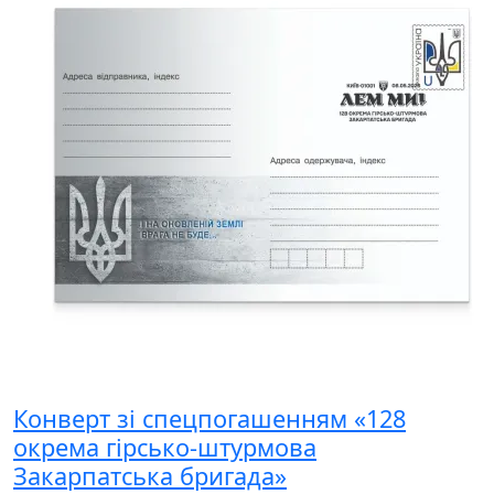
Конверт зі спецпогашенням «128
окрема гірсько-штурмова
Закарпатська бригада»