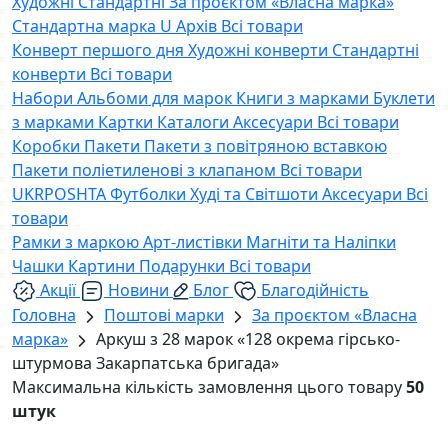
Художні
Стандартні
За проєктом «Власна марка»
Стандартна марка U
Архів
Всі товари
Конверт першого дня
Художні конверти
Стандартні
конверти
Всі товари
Набори
Альбоми для марок
Книги з марками
Буклети
з марками
Картки
Каталоги
Аксесуари
Всі товари
Коробки
Пакети
Пакети з повітряною вставкою
Пакети поліетиленові з клапаном
Всі товари
UKRPOSHTA
Футболки
Худі та Світшоти
Аксесуари
Всі
товари
Рамки з маркою
Арт-листівки
Магніти та Наліпки
Чашки
Картини
Подарунки
Всі товари
Акції
Новини
Блог
Благодійність
Головна
Поштові марки
За проєктом «Власна
марка»
Аркуш з 28 марок «128 окрема гірсько-
штурмова Закарпатська бригада»
Максимальна кількість замовлення цього товару
50
штук