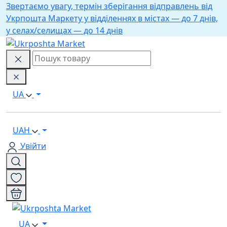
Звертаємо увагу, термін зберігання відправлень від
Укрпошта Маркету у відділеннях в містах — до 7 днів,
у селах/селищах — до 14 днів
UA
UAH
Увійти
UA