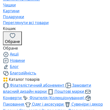
Чашки
Картини
Подарунки
Переглянути всі товари
Кошик
Обране
Обране
Акції
Новини
Блог
Благодійність
Каталог товарів
Філателістичний абонемент
Замовити
власний дизайн марки
Поштові марки
Конверти
Філателія (Колекціонування)
Паковання
Одяг і аксесуари
Сувеніри і декор