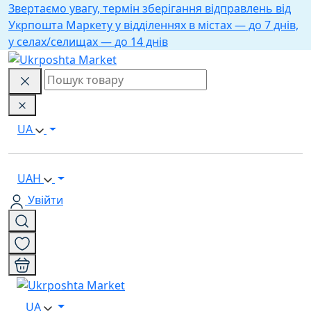
Звертаємо увагу, термін зберігання відправлень від
Укрпошта Маркету у відділеннях в містах — до 7 днів,
у селах/селищах — до 14 днів
UA
UAH
Увійти
UA