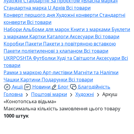
Художні
Стандартні
За проєктом «Власна марка»
Стандартна марка U
Архів
Всі товари
Конверт першого дня
Художні конверти
Стандартні
конверти
Всі товари
Набори
Альбоми для марок
Книги з марками
Буклети
з марками
Картки
Каталоги
Аксесуари
Всі товари
Коробки
Пакети
Пакети з повітряною вставкою
Пакети поліетиленові з клапаном
Всі товари
UKRPOSHTA
Футболки
Худі та Світшоти
Аксесуари
Всі
товари
Рамки з маркою
Арт-листівки
Магніти та Наліпки
Чашки
Картини
Подарунки
Всі товари
Акції
Новини
Блог
Благодійність
Головна
Поштові марки
Художні
Аркуш
«Конотопська відьма»
Максимальна кількість замовлення цього товару
1000 штук