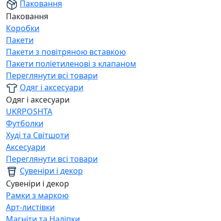
Паковання
Паковання
Коробки
Пакети
Пакети з повітряною вставкою
Пакети поліетиленові з клапаном
Переглянути всі товари
Одяг і аксесуари
Одяг і аксесуари
UKRPOSHTA
Футболки
Худі та Світшоти
Аксесуари
Переглянути всі товари
Сувеніри і декор
Сувеніри і декор
Рамки з маркою
Арт-листівки
Магніти та Наліпки