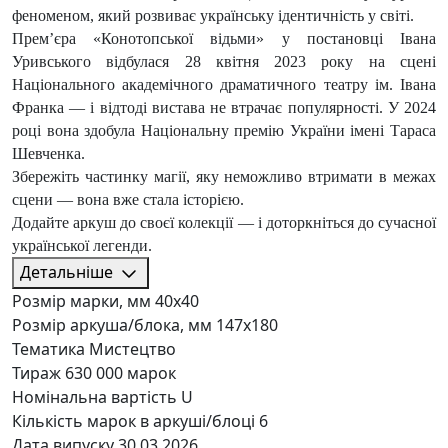
феноменом, який розвиває українську ідентичність у світі.
Премʼєра «Конотопської відьми» у постановці Івана
Уривського відбулася 28 квітня 2023 року на сцені
Національного академічного драматичного театру ім. Івана
Франка — і відтоді вистава не втрачає популярності. У 2024
році вона здобула Національну премію України імені Тараса
Шевченка.
Збережіть частинку магії, яку неможливо втримати в межах
сцени — вона вже стала історією.
Додайте аркуш до своєї колекції — і доторкніться до сучасної
української легенди.
Детальніше
Розмір марки, мм
40х40
Розмір аркуша/блока, мм
147х180
Тематика
Мистецтво
Тираж
630 000 марок
Номінальна вартість
U
Кількість марок в аркуші/блоці
6
Дата випуску
30.03.2026