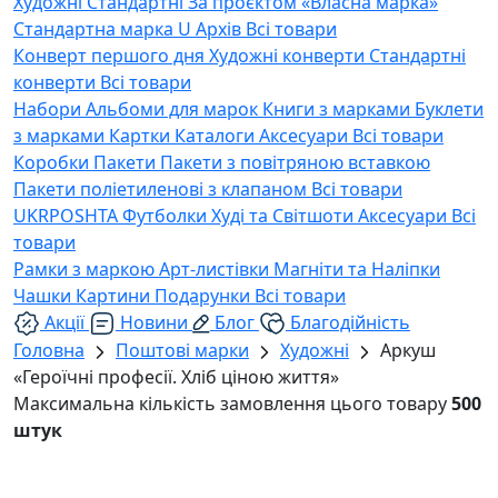
Художні
Стандартні
За проєктом «Власна марка»
Стандартна марка U
Архів
Всі товари
Конверт першого дня
Художні конверти
Стандартні
конверти
Всі товари
Набори
Альбоми для марок
Книги з марками
Буклети
з марками
Картки
Каталоги
Аксесуари
Всі товари
Коробки
Пакети
Пакети з повітряною вставкою
Пакети поліетиленові з клапаном
Всі товари
UKRPOSHTA
Футболки
Худі та Світшоти
Аксесуари
Всі
товари
Рамки з маркою
Арт-листівки
Магніти та Наліпки
Чашки
Картини
Подарунки
Всі товари
Акції
Новини
Блог
Благодійність
Головна
Поштові марки
Художні
Аркуш
«Героїчні професії. Хліб ціною життя»
Максимальна кількість замовлення цього товару
500
штук