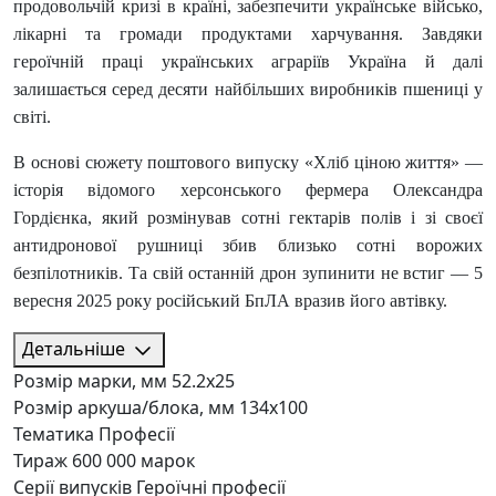
продовольчій кризі в країні, забезпечити українське військо,
лікарні та громади продуктами харчування. Завдяки
героїчній праці українських аграріїв Україна й далі
залишається серед десяти найбільших виробників пшениці у
світі.
В основі сюжету поштового випуску «Хліб ціною життя» —
історія відомого херсонського фермера Олександра
Гордієнка, який розмінував сотні гектарів полів і зі своєї
антидронової рушниці збив близько сотні ворожих
безпілотників. Та свій останній дрон зупинити не встиг — 5
вересня 2025 року російський БпЛА вразив його автівку.
Детальніше
Розмір марки, мм
52.2х25
Розмір аркуша/блока, мм
134х100
Тематика
Професії
Тираж
600 000 марок
Серії випусків
Героїчні професії