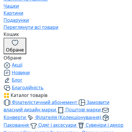
Чашки
Картини
Подарунки
Переглянути всі товари
Кошик
Обране
Обране
Акції
Новини
Блог
Благодійність
Каталог товарів
Філателістичний абонемент
Замовити
власний дизайн марки
Поштові марки
Конверти
Філателія (Колекціонування)
Паковання
Одяг і аксесуари
Сувеніри і декор