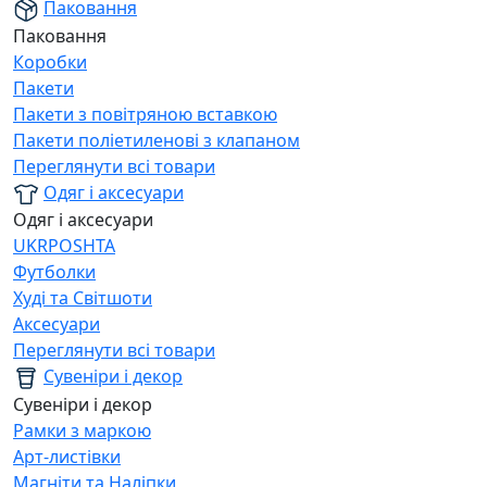
Паковання
Паковання
Коробки
Пакети
Пакети з повітряною вставкою
Пакети поліетиленові з клапаном
Переглянути всі товари
Одяг і аксесуари
Одяг і аксесуари
UKRPOSHTA
Футболки
Худі та Світшоти
Аксесуари
Переглянути всі товари
Сувеніри і декор
Сувеніри і декор
Рамки з маркою
Арт-листівки
Магніти та Наліпки