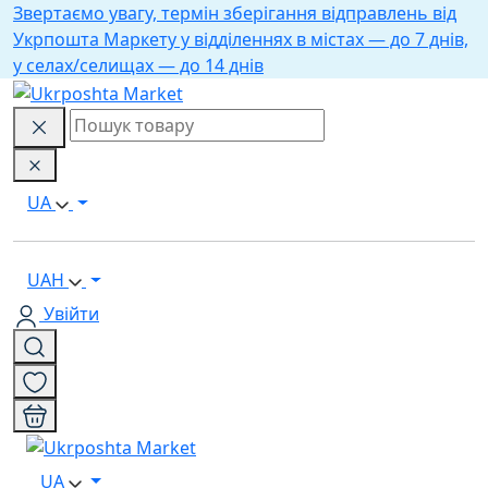
Звертаємо увагу, термін зберігання відправлень від
Укрпошта Маркету у відділеннях в містах — до 7 днів,
у селах/селищах — до 14 днів
UA
UAH
Увійти
UA