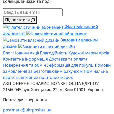
колекції, знижки та події
Підписатися
Філателістичний
абонемент
Замовити власний
дизайн
Блог
Новини
Акції
Благодійність
Художні марки
Архів
Контактна інформація
Доставка та оплата
Повернення та обмін
Інформація для покупців
Умови
замовлення за безготівковим рахунком
Номінальна
вартість літерних поштових марок
АКЦІОНЕРНЕ ТОВАРИСТВО УКРПОШТА
ЄДРПОУ
21560045
вул. Хрещатик, 22, м. Київ
01001, Україна
Пошта для звернення
postmark@ukrposhta.ua