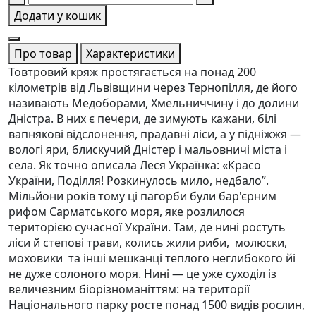
Додати у кошик
Про товар
Характеристики
Товтровий кряж простягається на понад 200
кілометрів від Львівщини через Тернопілля, де його
називають Медоборами, Хмельниччину і до долини
Дністра. В них є печери, де зимують кажани, білі
вапнякові відслонення, прадавні ліси, а у підніжжя —
вологі яри, блискучий Дністер і мальовничі міста і
села. Як точно описала Леся Українка: «Красо
України, Поділля! Розкинулось мило, недбало”.
Мільйони років тому ці пагорби були бар'єрним
рифом Сарматського моря, яке розлилося
територією сучасної України. Там, де нині ростуть
ліси й степові трави, колись жили риби, молюски,
моховики та інші мешканці теплого неглибокого йі
не дуже солоного моря. Нині — це уже суходіл із
величезним біорізноманіттям: на території
Національного парку росте понад 1500 видів рослин,