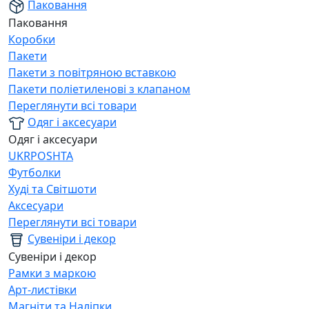
Паковання
Паковання
Коробки
Пакети
Пакети з повітряною вставкою
Пакети поліетиленові з клапаном
Переглянути всі товари
Одяг і аксесуари
Одяг і аксесуари
UKRPOSHTA
Футболки
Худі та Світшоти
Аксесуари
Переглянути всі товари
Сувеніри і декор
Сувеніри і декор
Рамки з маркою
Арт-листівки
Магніти та Наліпки