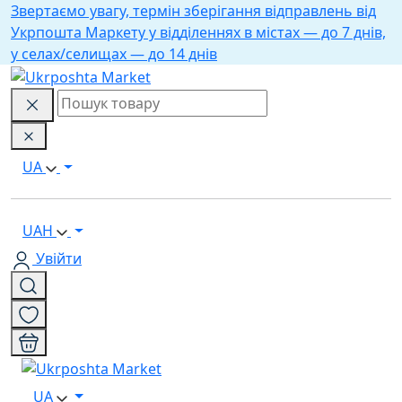
Звертаємо увагу, термін зберігання відправлень від
Укрпошта Маркету у відділеннях в містах — до 7 днів,
у селах/селищах — до 14 днів
UA
UAH
Увійти
UA