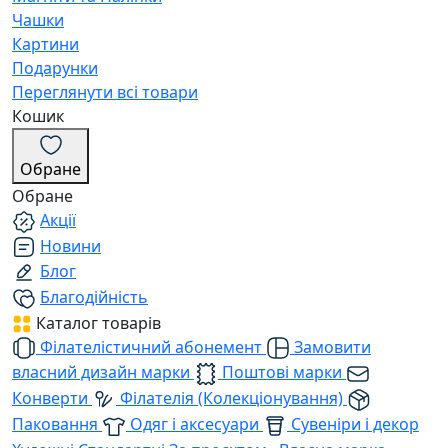
Чашки
Картини
Подарунки
Переглянути всі товари
Кошик
Обране
Обране
Акції
Новини
Блог
Благодійність
Каталог товарів
Філателістичний абонемент
Замовити
власний дизайн марки
Поштові марки
Конверти
Філателія (Колекціонування)
Паковання
Одяг і аксесуари
Сувеніри і декор