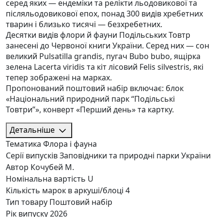
серед яких — ендеміки та релікти льодовикової та
післяльодовикової епох, понад 300 видів хребетних
тварин і близько тисячі — безхребетних.
Десятки видів флори й фауни Подільських Товтр
занесені до Червоної книги України. Серед них — сон
великий Pulsatilla grandis, пугач Bubo bubo, ящірка
зелена Lacerta viridis та кіт лісовий Felis silvestris, які
тепер зображені на марках.
Пропонований поштовий набір включає: блок
«Національний природний парк “Подільські
Товтри”», конверт «Перший день» та картку.
Детальніше
Тематика
Флора і фауна
Серії випусків
Заповідники та природні парки України
Автор
Кочубей М.
Номінальна вартість
U
Кількість марок в аркуші/блоці
4
Тип товару
Поштовий набір
Рік випуску
2026