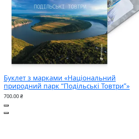
Буклет з марками «Національний
природний парк “Подільські Товтри”»
700.00 ₴