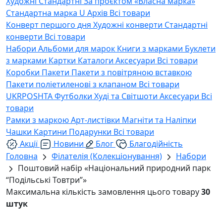
Художні
Стандартні
За проєктом «Власна марка»
Стандартна марка U
Архів
Всі товари
Конверт першого дня
Художні конверти
Стандартні
конверти
Всі товари
Набори
Альбоми для марок
Книги з марками
Буклети
з марками
Картки
Каталоги
Аксесуари
Всі товари
Коробки
Пакети
Пакети з повітряною вставкою
Пакети поліетиленові з клапаном
Всі товари
UKRPOSHTA
Футболки
Худі та Світшоти
Аксесуари
Всі
товари
Рамки з маркою
Арт-листівки
Магніти та Наліпки
Чашки
Картини
Подарунки
Всі товари
Акції
Новини
Блог
Благодійність
Головна
Філателія (Колекціонування)
Набори
Поштовий набір «Національний природний парк
“Подільські Товтри”»
Максимальна кількість замовлення цього товару
30
штук