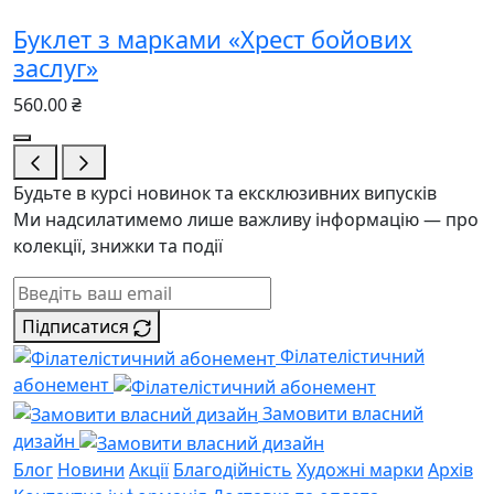
Буклет з марками «Хрест бойових
заслуг»
560.00 ₴
Будьте в курсі новинок та ексклюзивних випусків
Ми надсилатимемо лише важливу інформацію — про
колекції, знижки та події
Підписатися
Філателістичний
абонемент
Замовити власний
дизайн
Блог
Новини
Акції
Благодійність
Художні марки
Архів