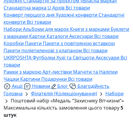
Художні
Стандартні
За проєктом «Власна марка»
Стандартна марка U
Архів
Всі товари
Конверт першого дня
Художні конверти
Стандартні
конверти
Всі товари
Набори
Альбоми для марок
Книги з марками
Буклети
з марками
Картки
Каталоги
Аксесуари
Всі товари
Коробки
Пакети
Пакети з повітряною вставкою
Пакети поліетиленові з клапаном
Всі товари
UKRPOSHTA
Футболки
Худі та Світшоти
Аксесуари
Всі
товари
Рамки з маркою
Арт-листівки
Магніти та Наліпки
Чашки
Картини
Подарунки
Всі товари
Акції
Новини
Блог
Благодійність
Головна
Філателія (Колекціонування)
Набори
Поштовий набір «Медаль “Захиснику Вітчизни”»
Максимальна кількість замовлення цього товару
5
штук