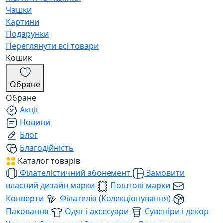
Чашки
Картини
Подарунки
Переглянути всі товари
Кошик
Обране
Обране
Акції
Новини
Блог
Благодійність
Каталог товарів
Філателістичний абонемент
Замовити
власний дизайн марки
Поштові марки
Конверти
Філателія (Колекціонування)
Паковання
Одяг і аксесуари
Сувеніри і декор