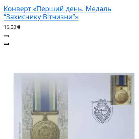
Конверт «Перший день. Медаль
“Захиснику Вітчизни”»
15.00 ₴