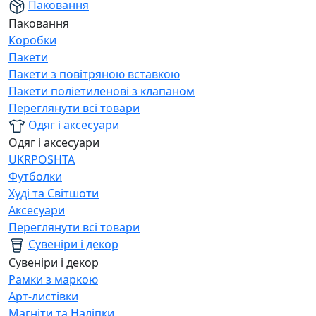
Паковання
Паковання
Коробки
Пакети
Пакети з повітряною вставкою
Пакети поліетиленові з клапаном
Переглянути всі товари
Одяг і аксесуари
Одяг і аксесуари
UKRPOSHTA
Футболки
Худі та Світшоти
Аксесуари
Переглянути всі товари
Сувеніри і декор
Сувеніри і декор
Рамки з маркою
Арт-листівки
Магніти та Наліпки