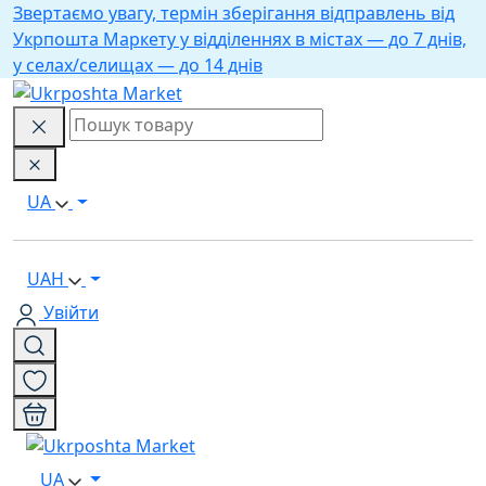
Звертаємо увагу, термін зберігання відправлень від
Укрпошта Маркету у відділеннях в містах — до 7 днів,
у селах/селищах — до 14 днів
UA
UAH
Увійти
UA