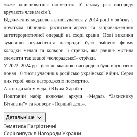
може здійснюватися посмертно. У такому разі нагороду
вручають членам сім’ї.
Відзначення медаллю активізувалося у 2014 році у зв’язку з
початком гібридної російської агресії та запровадженням
антитерористичної операції на сході країни. Нові виклики
зумовили осучаснення нагороди: було змінено форму
колодки медалі та кольори її стрічки, яка раніше містила
елементи так званої «колорадської» стрічки.
У 2022–2024 рр. цією державною нагородою було відзначено
понад 10 тисяч учасників російсько-української війни. Серед
них герої, яких нагороджено посмертно.
Автор дизайну медалі Юхим Харабет.
Поштовий набір включає: аркуш «Медаль “Захиснику
Вітчизни”» та конверт «Перший день».
Детальніше
Тематика
Патріотичні
Серії випусків
Нагороди України