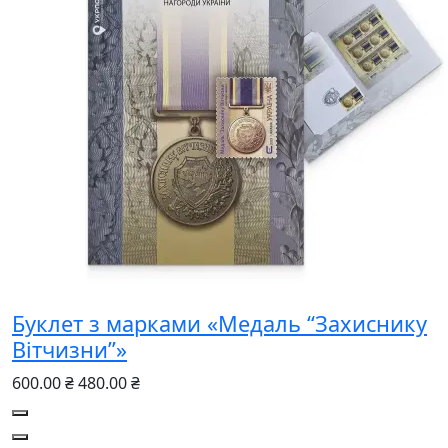
Буклет з марками «Медаль “Захиснику
Вітчизни”»
600.00 ₴
480.00 ₴