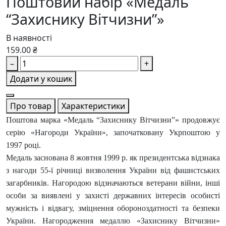
Поштовий набір «Медаль
“Захиснику Вітчизни”»
В наявності
159.00 ₴
–
+
Додати у кошик
Про товар
Характеристики
Поштова марка «Медаль “Захиснику Вітчизни”» продовжує
серію «Нагороди України», започатковану Укрпоштою у
1997 році.
Медаль заснована 8 жовтня 1999 р. як президентська відзнака
з нагоди 55-ї річниці визволення України від фашистських
загарбників. Нагородою відзначаються ветерани війни, інші
особи за виявлені у захисті державних інтересів особисті
мужність і відвагу, зміцнення обороноздатності та безпеки
України. Нагородження медаллю «Захиснику Вітчизни»