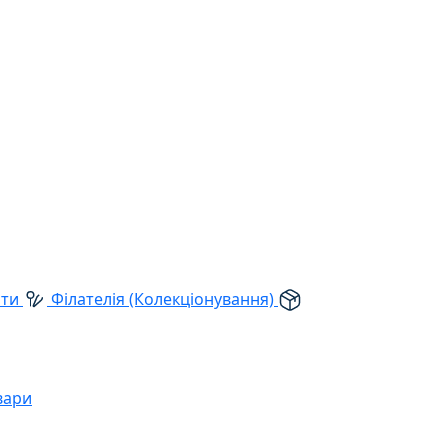
рти
Філателія (Колекціонування)
вари