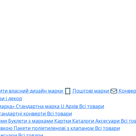
ти власний дизайн марки
Поштові марки
Конве
и і декор
марка»
Стандартна марка U
Архів
Всі товари
тандартні конверти
Всі товари
ами
Буклети з марками
Картки
Каталоги
Аксесуари
Всі то
тавкою
Пакети поліетиленові з клапаном
Всі товари
сесуари
Всі товари