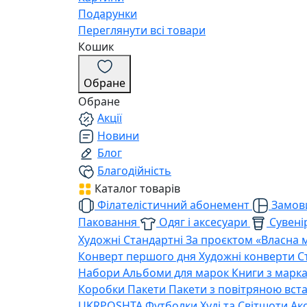
Подарунки
Переглянути всі товари
Кошик
Обране
Обране
Акції
Новини
Блог
Благодійність
Каталог товарів
Філателістичний абонемент
Замови
Паковання
Одяг і аксесуари
Сувенір
Художні
Стандартні
За проєктом «Власна 
Конверт першого дня
Художні конверти
С
Набори
Альбоми для марок
Книги з марк
Коробки
Пакети
Пакети з повітряною вс
UKRPOSHTA
Футболки
Худі та Світшоти
Ак