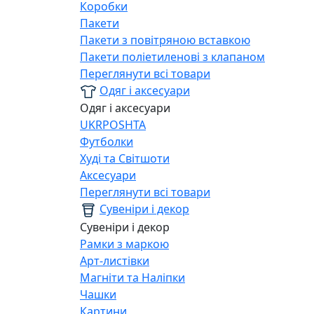
Коробки
Пакети
Пакети з повітряною вставкою
Пакети поліетиленові з клапаном
Переглянути всі товари
Одяг і аксесуари
Одяг і аксесуари
UKRPOSHTA
Футболки
Худі та Світшоти
Аксесуари
Переглянути всі товари
Сувеніри і декор
Сувеніри і декор
Рамки з маркою
Арт-листівки
Магніти та Наліпки
Чашки
Картини