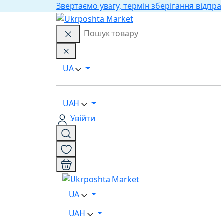
Звертаємо увагу, термін зберігання відпра
UA
UAH
Увійти
UA
UAH