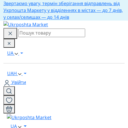
Звертаємо увагу, термін зберігання відправлень від
Укрпошта Маркету у відділеннях в містах — до 7 днів,
у селах/селищах — до 14 днів
UA
UAH
Увійти
UA