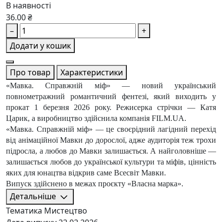
В наявності
36.00 ₴
–
+
Додати у кошик
Про товар
Характеристики
«Мавка. Справжній міф» — новий український
повнометражний романтичний фентезі, який виходить у
прокат 1 березня 2026 року. Режисерка стрічки — Катя
Царик, а виробництво здійснила компанія FILM.UA.
«Мавка. Справжній міф» — це своєрідний лагідний перехід
від анімаційної Мавки до дорослої, адже аудиторія теж трохи
підросла, а любов до Мавки залишається. А найголовніше —
залишається любов до української культури та міфів, цінність
яких для юнацтва відкрив саме Всесвіт Мавки.
Випуск здійснено в межах проєкту «Власна марка».
Детальніше
Тематика
Мистецтво