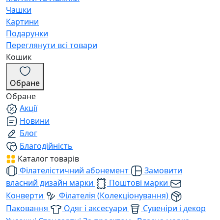
Чашки
Картини
Подарунки
Переглянути всі товари
Кошик
Обране
Обране
Акції
Новини
Блог
Благодійність
Каталог товарів
Філателістичний абонемент
Замовити
власний дизайн марки
Поштові марки
Конверти
Філателія (Колекціонування)
Паковання
Одяг і аксесуари
Сувеніри і декор