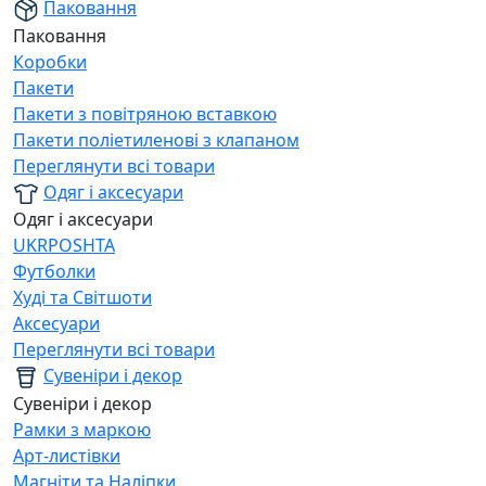
Паковання
Паковання
Коробки
Пакети
Пакети з повітряною вставкою
Пакети поліетиленові з клапаном
Переглянути всі товари
Одяг і аксесуари
Одяг і аксесуари
UKRPOSHTA
Футболки
Худі та Світшоти
Аксесуари
Переглянути всі товари
Сувеніри і декор
Сувеніри і декор
Рамки з маркою
Арт-листівки
Магніти та Наліпки