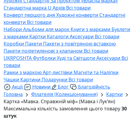
Художні
Стандартні
За проєктом «Власна марка»
Стандартна марка U
Архів
Всі товари
Конверт першого дня
Художні конверти
Стандартні
конверти
Всі товари
Набори
Альбоми для марок
Книги з марками
Буклети
з марками
Картки
Каталоги
Аксесуари
Всі товари
Коробки
Пакети
Пакети з повітряною вставкою
Пакети поліетиленові з клапаном
Всі товари
UKRPOSHTA
Футболки
Худі та Світшоти
Аксесуари
Всі
товари
Рамки з маркою
Арт-листівки
Магніти та Наліпки
Чашки
Картини
Подарунки
Всі товари
Акції
Новини
Блог
Благодійність
Головна
Філателія (Колекціонування)
Картки
Картка «Мавка. Справжній міф» (Мавка і Лук’ян)
Максимальна кількість замовлення цього товару
30
штук