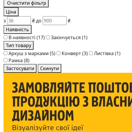
Очистити фільтр
Ціна
з
₴
до
₴
Наявність
В наявності
(17)
Закінчується
(1)
Тип товару
Аркуш з марками
(5)
Конверт
(3)
Листівка
(1)
Рамка
(8)
Застосувати
Скинути