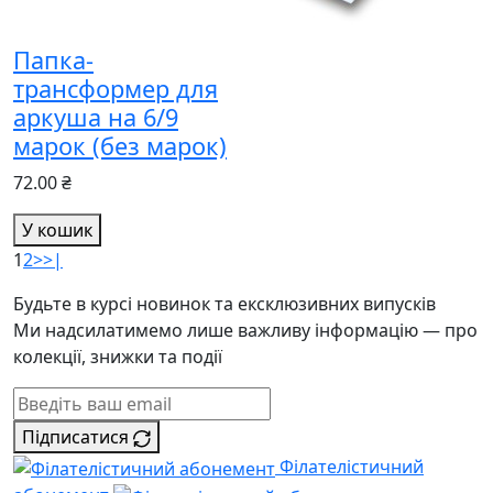
Папка-
трансформер для
аркуша на 6/9
марок (без марок)
72.00 ₴
У кошик
1
2
>
>|
Будьте в курсі новинок та ексклюзивних випусків
Ми надсилатимемо лише важливу інформацію — про
колекції, знижки та події
Підписатися
Філателістичний