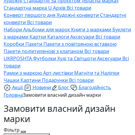
Художні
Стандартні
За проєктом «Власна марка»
Стандартна марка U
Архів
Всі товари
Конверт першого дня
Художні конверти
Стандартні
конверти
Всі товари
Набори
Альбоми для марок
Книги з марками
Буклети
з марками
Картки
Каталоги
Аксесуари
Всі товари
Коробки
Пакети
Пакети з повітряною вставкою
Пакети поліетиленові з клапаном
Всі товари
UKRPOSHTA
Футболки
Худі та Світшоти
Аксесуари
Всі
товари
Рамки з маркою
Арт-листівки
Магніти та Наліпки
Чашки
Картини
Подарунки
Всі товари
Акції
Новини
Блог
Благодійність
Головна
Замовити власний дизайн марки
Замовити власний дизайн
марки
Фільтр