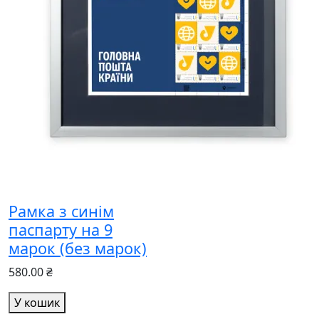
Рамка з синім
паспарту на 9
марок (без марок)
580.00 ₴
У кошик