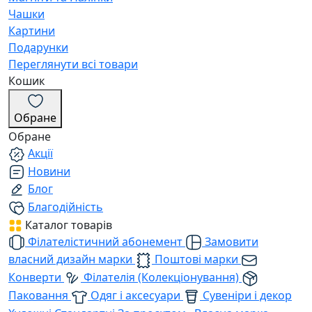
Чашки
Картини
Подарунки
Переглянути всі товари
Кошик
Обране
Обране
Акції
Новини
Блог
Благодійність
Каталог товарів
Філателістичний абонемент
Замовити
власний дизайн марки
Поштові марки
Конверти
Філателія (Колекціонування)
Паковання
Одяг і аксесуари
Сувеніри і декор