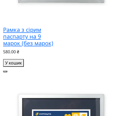
Рамка з сірим
паспарту на 9
марок (без марок)
580.00 ₴
У кошик