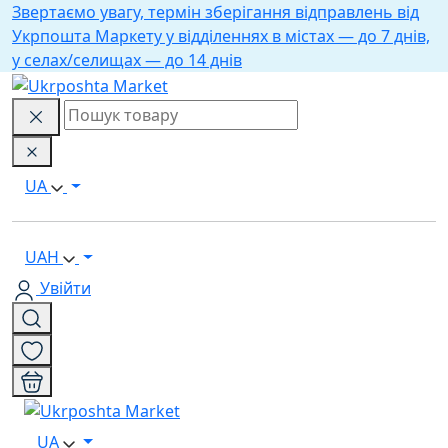
Звертаємо увагу, термін зберігання відправлень від
Укрпошта Маркету у відділеннях в містах — до 7 днів,
у селах/селищах — до 14 днів
UA
UAH
Увійти
UA