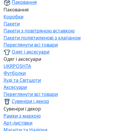
Паковання
Паковання
Коробки
Пакети
Пакети з повітряною вставкою
Пакети поліетиленові з клапаном
Переглянути всі товари
Одяг і аксесуари
Одяг і аксесуари
UKRPOSHTA
Футболки
Худі та Світшоти
Аксесуари
Переглянути всі товари
Сувеніри і декор
Сувеніри і декор
Рамки з маркою
Арт-листівки
Магніти та Наліпки