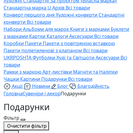
Художні
Стандартні
За проєктом «Власна марка»
Стандартна марка U
Архів
Всі товари
Конверт першого дня
Художні конверти
Стандартні
конверти
Всі товари
Набори
Альбоми для марок
Книги з марками
Буклети
з марками
Картки
Каталоги
Аксесуари
Всі товари
Коробки
Пакети
Пакети з повітряною вставкою
Пакети поліетиленові з клапаном
Всі товари
UKRPOSHTA
Футболки
Худі та Світшоти
Аксесуари
Всі
товари
Рамки з маркою
Арт-листівки
Магніти та Наліпки
Чашки
Картини
Подарунки
Всі товари
Акції
Новини
Блог
Благодійність
Головна
Сувеніри і декор
Подарунки
Подарунки
Фільтр
Очистити фільтр