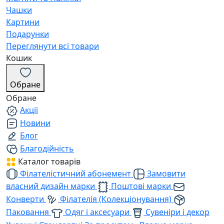
Чашки
Картини
Подарунки
Переглянути всі товари
Кошик
Обране
Обране
Акції
Новини
Блог
Благодійність
Каталог товарів
Філателістичний абонемент
Замовити
власний дизайн марки
Поштові марки
Конверти
Філателія (Колекціонування)
Паковання
Одяг і аксесуари
Сувеніри і декор