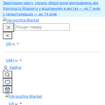
Звертаємо увагу, термін зберігання відправлень від
Укрпошта Маркету у відділеннях в містах — до 7 днів,
у селах/селищах — до 14 днів
UA
UAH
Увійти
UA