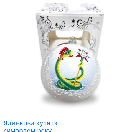
Ялинкова куля із
символом року