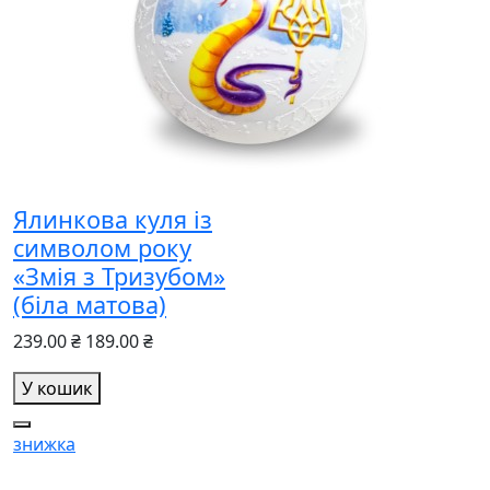
Ялинкова куля із
символом року
«Змія з Тризубом»
(біла матова)
239.00 ₴
189.00 ₴
У кошик
знижка