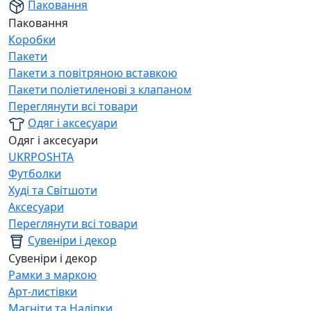
Паковання
Паковання
Коробки
Пакети
Пакети з повітряною вставкою
Пакети поліетиленові з клапаном
Переглянути всі товари
Одяг і аксесуари
Одяг і аксесуари
UKRPOSHTA
Футболки
Худі та Світшоти
Аксесуари
Переглянути всі товари
Сувеніри і декор
Сувеніри і декор
Рамки з маркою
Арт-листівки
Магніти та Наліпки