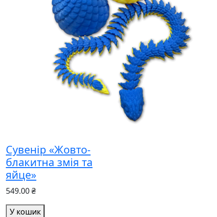
Сувенір «Жовто-
блакитна змія та
яйце»
549.00 ₴
У кошик