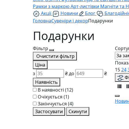
Рамки з маркою
Арт-листівки
Магніти та 
Акції
Новини
Блог
Благодійні
Головна
Сувеніри і декор
Подарунки
Подарунки
Фільтр
Сорту
Очистити фільтр
Показ
Ціна
15
24
з
₴
до
₴
Ф
Наявність
В наявності
(12)
Очікується
(1)
Новин
Закінчується
(4)
Застосувати
Скинути