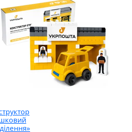
структор
ашковий
дділення»