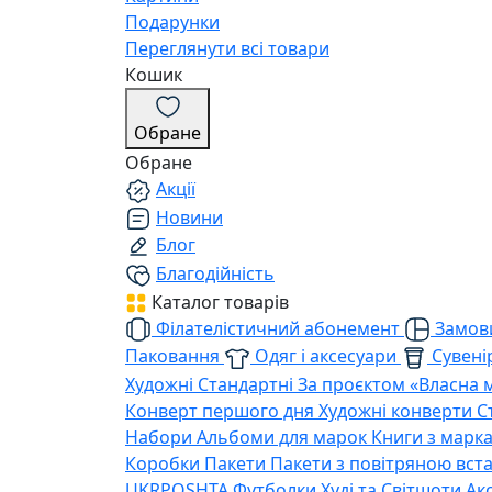
Подарунки
Переглянути всі товари
Кошик
Обране
Обране
Акції
Новини
Блог
Благодійність
Каталог товарів
Філателістичний абонемент
Замови
Паковання
Одяг і аксесуари
Сувенір
Художні
Стандартні
За проєктом «Власна 
Конверт першого дня
Художні конверти
С
Набори
Альбоми для марок
Книги з марк
Коробки
Пакети
Пакети з повітряною вс
UKRPOSHTA
Футболки
Худі та Світшоти
Ак