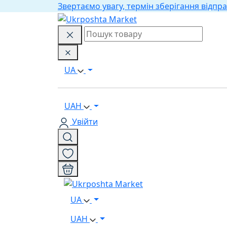
Звертаємо увагу, термін зберігання відпра
UA
UAH
Увійти
UA
UAH