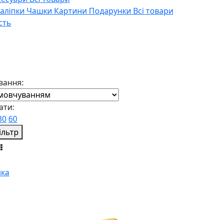
Наліпки
Чашки
Картини
Подарунки
Всі товари
сть
вання:
ати:
30
60
ільтр
ка