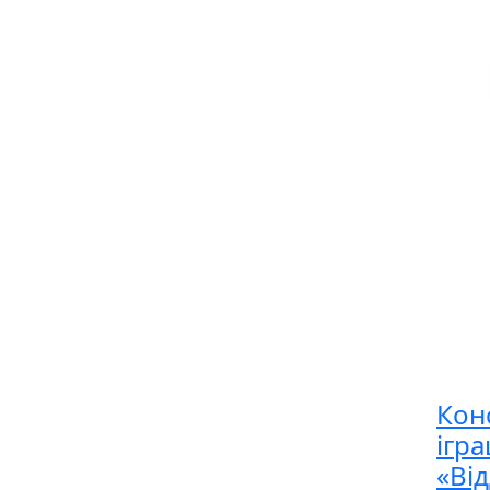
Кон
ігр
«Ві