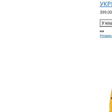
УК
399.00
У ко
Новин