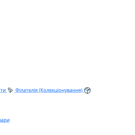
рти
Філателія (Колекціонування)
вари