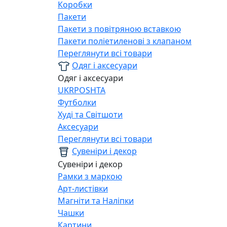
Коробки
Пакети
Пакети з повітряною вставкою
Пакети поліетиленові з клапаном
Переглянути всі товари
Одяг і аксесуари
Одяг і аксесуари
UKRPOSHTA
Футболки
Худі та Світшоти
Аксесуари
Переглянути всі товари
Сувеніри і декор
Сувеніри і декор
Рамки з маркою
Арт-листівки
Магніти та Наліпки
Чашки
Картини