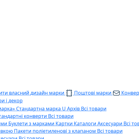
ти власний дизайн марки
Поштові марки
Конве
и і декор
марка»
Стандартна марка U
Архів
Всі товари
тандартні конверти
Всі товари
ами
Буклети з марками
Картки
Каталоги
Аксесуари
Всі то
тавкою
Пакети поліетиленові з клапаном
Всі товари
сесуари
Всі товари