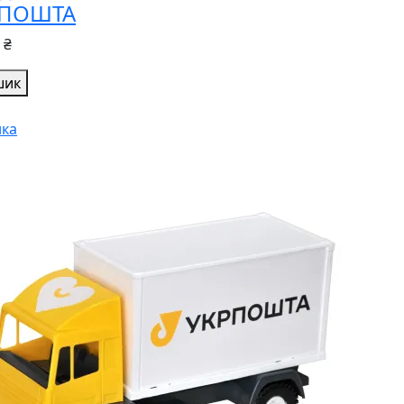
РПОШТА
 ₴
шик
ка