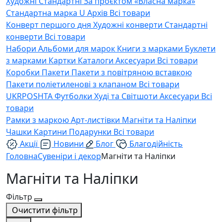
Художні
Стандартні
За проєктом «Власна марка»
Стандартна марка U
Архів
Всі товари
Конверт першого дня
Художні конверти
Стандартні
конверти
Всі товари
Набори
Альбоми для марок
Книги з марками
Буклети
з марками
Картки
Каталоги
Аксесуари
Всі товари
Коробки
Пакети
Пакети з повітряною вставкою
Пакети поліетиленові з клапаном
Всі товари
UKRPOSHTA
Футболки
Худі та Світшоти
Аксесуари
Всі
товари
Рамки з маркою
Арт-листівки
Магніти та Наліпки
Чашки
Картини
Подарунки
Всі товари
Акції
Новини
Блог
Благодійність
Головна
Сувеніри і декор
Магніти та Наліпки
Магніти та Наліпки
Фільтр
Очистити фільтр