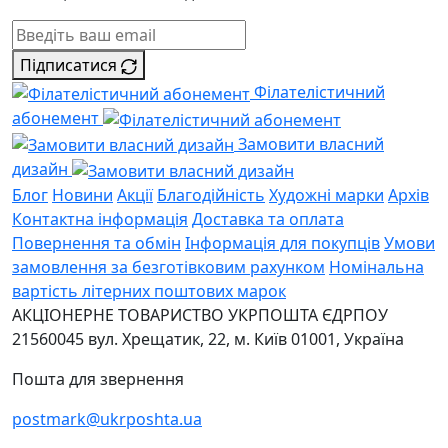
Підписатися
Філателістичний
абонемент
Замовити власний
дизайн
Блог
Новини
Акції
Благодійність
Художні марки
Архів
Контактна інформація
Доставка та оплата
Повернення та обмін
Інформація для покупців
Умови
замовлення за безготівковим рахунком
Номінальна
вартість літерних поштових марок
АКЦІОНЕРНЕ ТОВАРИСТВО УКРПОШТА
ЄДРПОУ
21560045
вул. Хрещатик, 22, м. Київ
01001, Україна
Пошта для звернення
postmark@ukrposhta.ua