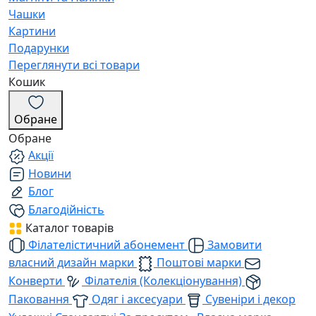
Чашки
Картини
Подарунки
Переглянути всі товари
Кошик
Обране
Обране
Акції
Новини
Блог
Благодійність
Каталог товарів
Філателістичний абонемент
Замовити
власний дизайн марки
Поштові марки
Конверти
Філателія (Колекціонування)
Паковання
Одяг і аксесуари
Сувеніри і декор