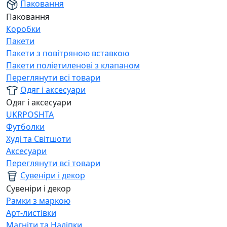
Паковання
Паковання
Коробки
Пакети
Пакети з повітряною вставкою
Пакети поліетиленові з клапаном
Переглянути всі товари
Одяг і аксесуари
Одяг і аксесуари
UKRPOSHTA
Футболки
Худі та Світшоти
Аксесуари
Переглянути всі товари
Сувеніри і декор
Сувеніри і декор
Рамки з маркою
Арт-листівки
Магніти та Наліпки