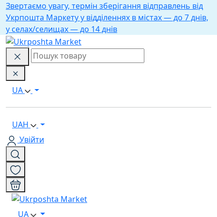
Звертаємо увагу, термін зберігання відправлень від
Укрпошта Маркету у відділеннях в містах — до 7 днів,
у селах/селищах — до 14 днів
UA
UAH
Увійти
UA