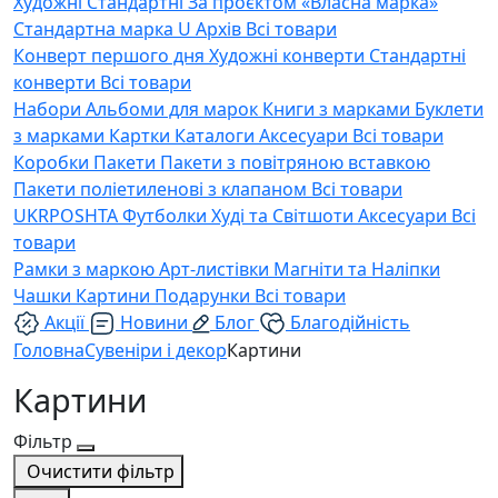
Художні
Стандартні
За проєктом «Власна марка»
Стандартна марка U
Архів
Всі товари
Конверт першого дня
Художні конверти
Стандартні
конверти
Всі товари
Набори
Альбоми для марок
Книги з марками
Буклети
з марками
Картки
Каталоги
Аксесуари
Всі товари
Коробки
Пакети
Пакети з повітряною вставкою
Пакети поліетиленові з клапаном
Всі товари
UKRPOSHTA
Футболки
Худі та Світшоти
Аксесуари
Всі
товари
Рамки з маркою
Арт-листівки
Магніти та Наліпки
Чашки
Картини
Подарунки
Всі товари
Акції
Новини
Блог
Благодійність
Головна
Сувеніри і декор
Картини
Картини
Фільтр
Очистити фільтр