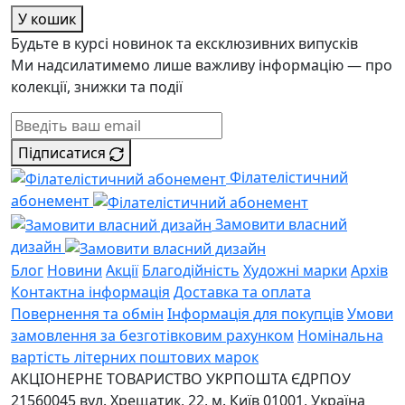
У кошик
Будьте в курсі новинок та ексклюзивних випусків
Ми надсилатимемо лише важливу інформацію — про
колекції, знижки та події
Підписатися
Філателістичний
абонемент
Замовити власний
дизайн
Блог
Новини
Акції
Благодійність
Художні марки
Архів
Контактна інформація
Доставка та оплата
Повернення та обмін
Інформація для покупців
Умови
замовлення за безготівковим рахунком
Номінальна
вартість літерних поштових марок
АКЦІОНЕРНЕ ТОВАРИСТВО УКРПОШТА
ЄДРПОУ
21560045
вул. Хрещатик, 22, м. Київ
01001, Україна