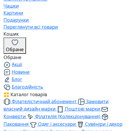
Чашки
Картини
Подарунки
Переглянути всі товари
Кошик
Обране
Обране
Акції
Новини
Блог
Благодійність
Каталог товарів
Філателістичний абонемент
Замовити
власний дизайн марки
Поштові марки
Конверти
Філателія (Колекціонування)
Паковання
Одяг і аксесуари
Сувеніри і декор