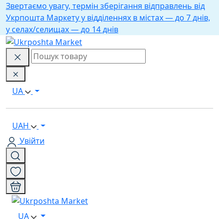
Звертаємо увагу, термін зберігання відправлень від
Укрпошта Маркету у відділеннях в містах — до 7 днів,
у селах/селищах — до 14 днів
UA
UAH
Увійти
UA