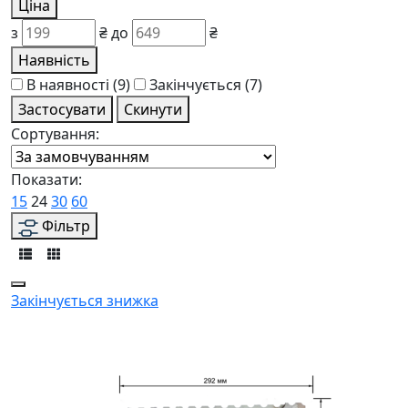
Ціна
з
₴
до
₴
Наявність
В наявності
(9)
Закінчується
(7)
Застосувати
Скинути
Сортування:
Показати:
15
24
30
60
Фільтр
Закінчується
знижка