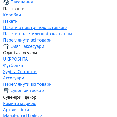
Паковання
Паковання
Коробки
Пакети
Пакети з повітряною вставкою
Пакети поліетиленові з клапаном
Переглянути всі товари
Одяг і аксесуари
Одяг і аксесуари
UKRPOSHTA
Футболки
Худі та Світшоти
Аксесуари
Переглянути всі товари
Сувеніри і декор
Сувеніри і декор
Рамки з маркою
Арт-листівки
Магніти та Наліпки