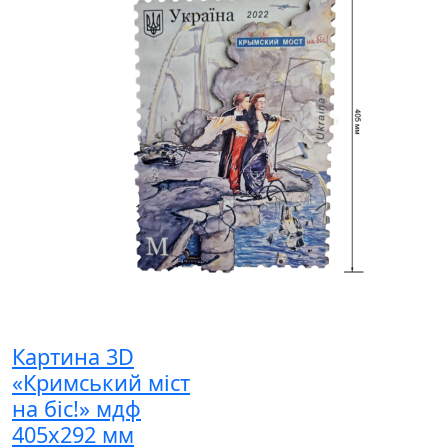
Картина 3D
«Кримський міст
на біс!» мдф
405х292 мм