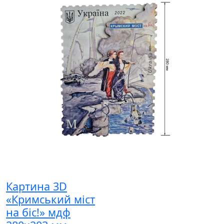
Картина 3D
«Кримський міст
на біс!» мдф