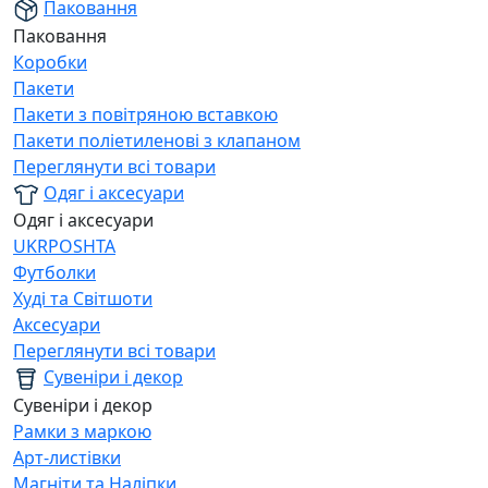
Паковання
Паковання
Коробки
Пакети
Пакети з повітряною вставкою
Пакети поліетиленові з клапаном
Переглянути всі товари
Одяг і аксесуари
Одяг і аксесуари
UKRPOSHTA
Футболки
Худі та Світшоти
Аксесуари
Переглянути всі товари
Сувеніри і декор
Сувеніри і декор
Рамки з маркою
Арт-листівки
Магніти та Наліпки