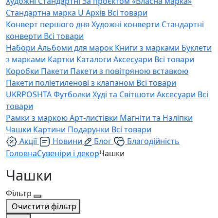
Художні
Стандартні
За проєктом «Власна марка»
Стандартна марка U
Архів
Всі товари
Конверт першого дня
Художні конверти
Стандартні
конверти
Всі товари
Набори
Альбоми для марок
Книги з марками
Буклети
з марками
Картки
Каталоги
Аксесуари
Всі товари
Коробки
Пакети
Пакети з повітряною вставкою
Пакети поліетиленові з клапаном
Всі товари
UKRPOSHTA
Футболки
Худі та Світшоти
Аксесуари
Всі
товари
Рамки з маркою
Арт-листівки
Магніти та Наліпки
Чашки
Картини
Подарунки
Всі товари
Акції
Новини
Блог
Благодійність
Головна
Сувеніри і декор
Чашки
Чашки
Фільтр
Очистити фільтр