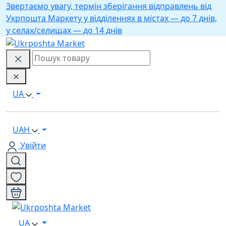
Звертаємо увагу, термін зберігання відправлень від
Укрпошта Маркету у відділеннях в містах — до 7 днів,
у селах/селищах — до 14 днів
UA
UAH
Увійти
UA