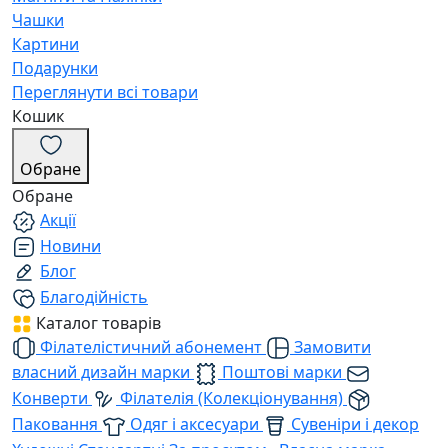
Чашки
Картини
Подарунки
Переглянути всі товари
Кошик
Обране
Обране
Акції
Новини
Блог
Благодійність
Каталог товарів
Філателістичний абонемент
Замовити
власний дизайн марки
Поштові марки
Конверти
Філателія (Колекціонування)
Паковання
Одяг і аксесуари
Сувеніри і декор