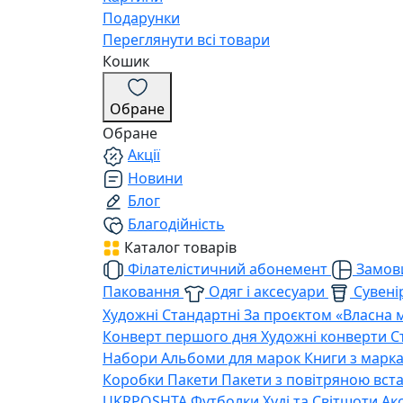
Подарунки
Переглянути всі товари
Кошик
Обране
Обране
Акції
Новини
Блог
Благодійність
Каталог товарів
Філателістичний абонемент
Замови
Паковання
Одяг і аксесуари
Сувенір
Художні
Стандартні
За проєктом «Власна 
Конверт першого дня
Художні конверти
С
Набори
Альбоми для марок
Книги з марк
Коробки
Пакети
Пакети з повітряною вс
UKRPOSHTA
Футболки
Худі та Світшоти
Ак