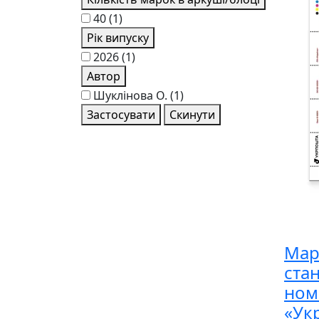
40
(1)
Рік випуску
2026
(1)
Автор
Шукліновa О.
(1)
Застосувати
Скинути
Мар
ста
ном
«Ук