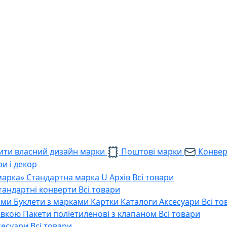
ти власний дизайн марки
Поштові марки
Конве
и і декор
марка»
Стандартна марка U
Архів
Всі товари
тандартні конверти
Всі товари
ами
Буклети з марками
Картки
Каталоги
Аксесуари
Всі то
тавкою
Пакети поліетиленові з клапаном
Всі товари
сесуари
Всі товари