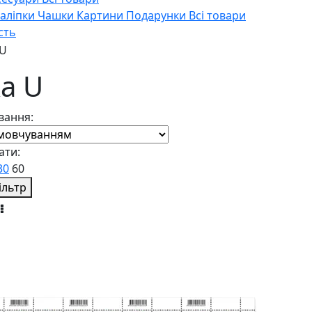
Наліпки
Чашки
Картини
Подарунки
Всі товари
сть
 U
а U
вання:
ати:
30
60
ільтр