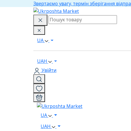
Звертаємо увагу, термін зберігання відпра
UA
UAH
Увійти
UA
UAH