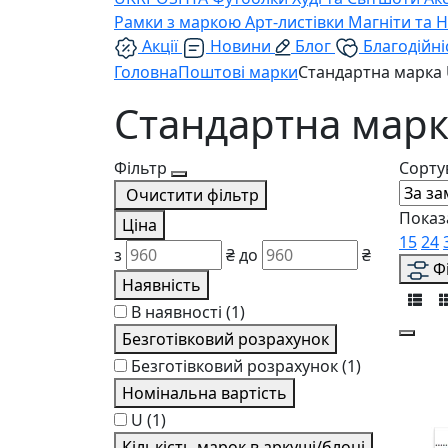
Рамки з маркою
Арт-листівки
Магніти та 
Акції
Новини
Блог
Благодійні
Головна
Поштові марки
Стандартна марка
Стандартна марк
Фільтр
Сорту
Очистити фільтр
Показ
Ціна
15
24
з
₴
до
₴
Ф
Наявність
В наявності
(1)
Безготівковий розрахунок
Безготівковий розрахунок
(1)
Номінальна вартість
U
(1)
Кількість марок в аркуші/блоці