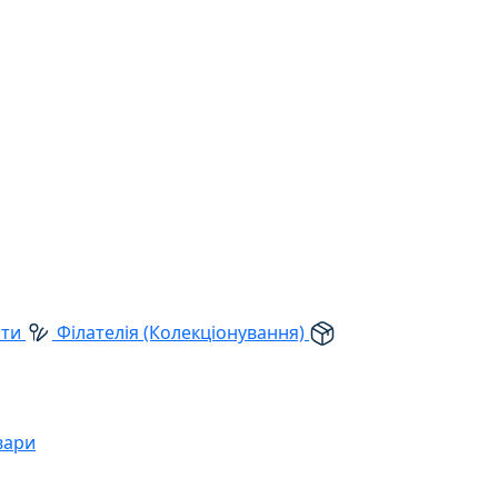
рти
Філателія (Колекціонування)
вари