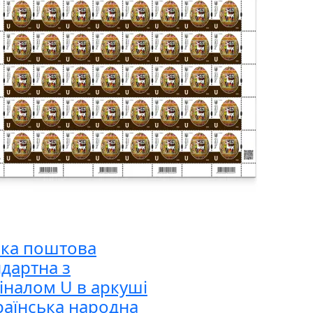
ка поштова
ндартна з
іналом U в аркуші
раїнська народна