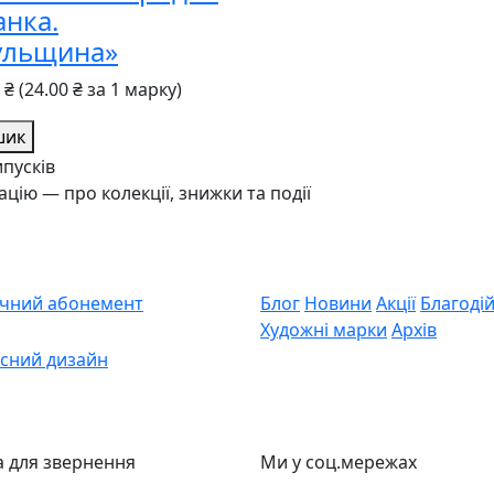
анка.
ульщина»
0 ₴
(24.00 ₴ за 1 марку)
шик
ипусків
ю — про колекції, знижки та події
ичний абонемент
Блог
Новини
Акції
Благодій
Художні марки
Архів
сний дизайн
 для звернення
Ми у соц.мережах