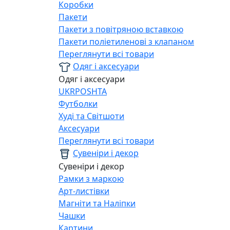
Коробки
Пакети
Пакети з повітряною вставкою
Пакети поліетиленові з клапаном
Переглянути всі товари
Одяг і аксесуари
Одяг і аксесуари
UKRPOSHTA
Футболки
Худі та Світшоти
Аксесуари
Переглянути всі товари
Сувеніри і декор
Сувеніри і декор
Рамки з маркою
Арт-листівки
Магніти та Наліпки
Чашки
Картини