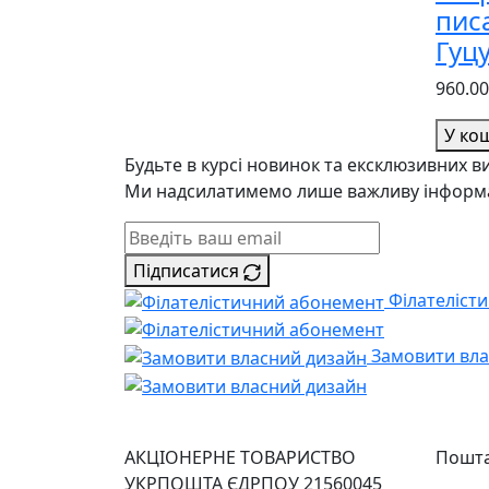
пис
Гуц
960.0
У ко
Будьте в курсі новинок та ексклюзивних в
Ми надсилатимемо лише важливу інформаці
Підписатися
Філателіст
Замовити вла
АКЦІОНЕРНЕ ТОВАРИСТВО
Пошта
УКРПОШТА
ЄДРПОУ 21560045