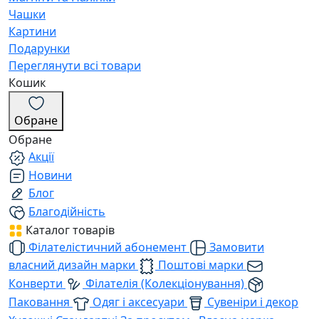
Чашки
Картини
Подарунки
Переглянути всі товари
Кошик
Обране
Обране
Акції
Новини
Блог
Благодійність
Каталог товарів
Філателістичний абонемент
Замовити
власний дизайн марки
Поштові марки
Конверти
Філателія (Колекціонування)
Паковання
Одяг і аксесуари
Сувеніри і декор