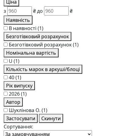
Ціна
з
₴
до
₴
Наявність
В наявності
(1)
Безготівковий розрахунок
Безготівковий розрахунок
(1)
Номінальна вартість
U
(1)
Кількість марок в аркуші/блоці
40
(1)
Рік випуску
2026
(1)
Автор
Шукліновa О.
(1)
Застосувати
Скинути
Сортування: