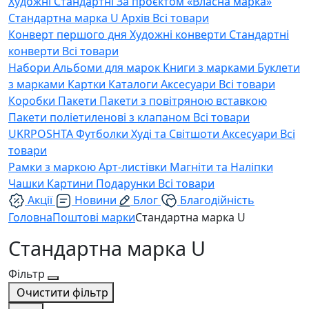
Художні
Стандартні
За проєктом «Власна марка»
Стандартна марка U
Архів
Всі товари
Конверт першого дня
Художні конверти
Стандартні
конверти
Всі товари
Набори
Альбоми для марок
Книги з марками
Буклети
з марками
Картки
Каталоги
Аксесуари
Всі товари
Коробки
Пакети
Пакети з повітряною вставкою
Пакети поліетиленові з клапаном
Всі товари
UKRPOSHTA
Футболки
Худі та Світшоти
Аксесуари
Всі
товари
Рамки з маркою
Арт-листівки
Магніти та Наліпки
Чашки
Картини
Подарунки
Всі товари
Акції
Новини
Блог
Благодійність
Головна
Поштові марки
Стандартна марка U
Стандартна марка U
Фільтр
Очистити фільтр