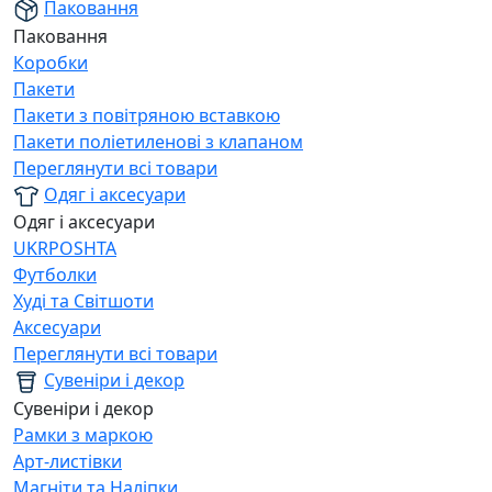
Паковання
Паковання
Коробки
Пакети
Пакети з повітряною вставкою
Пакети поліетиленові з клапаном
Переглянути всі товари
Одяг і аксесуари
Одяг і аксесуари
UKRPOSHTA
Футболки
Худі та Світшоти
Аксесуари
Переглянути всі товари
Сувеніри і декор
Сувеніри і декор
Рамки з маркою
Арт-листівки
Магніти та Наліпки