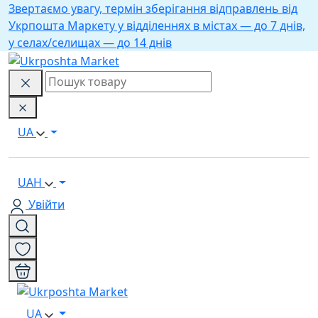
Звертаємо увагу, термін зберігання відправлень від
Укрпошта Маркету у відділеннях в містах — до 7 днів,
у селах/селищах — до 14 днів
UA
UAH
Увійти
UA