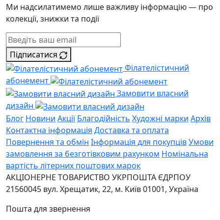
Ми надсилатимемо лише важливу інформацію — про
колекції, знижки та події
Підписатися
Філателістичний
абонемент
Замовити власний
дизайн
Блог
Новини
Акції
Благодійність
Художні марки
Архів
Контактна інформація
Доставка та оплата
Повернення та обмін
Інформація для покупців
Умови
замовлення за безготівковим рахунком
Номінальна
вартість літерних поштових марок
АКЦІОНЕРНЕ ТОВАРИСТВО УКРПОШТА
ЄДРПОУ
21560045
вул. Хрещатик, 22, м. Київ
01001, Україна
Пошта для звернення