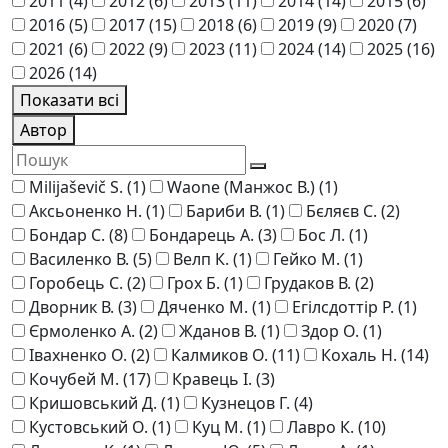
2011
(4)
2012
(6)
2013
(11)
2014
(14)
2015
(6)
2016
(5)
2017
(15)
2018
(6)
2019
(9)
2020
(7)
2021
(6)
2022
(9)
2023
(11)
2024
(14)
2025
(16)
2026
(14)
Показати всі
Автор
Milijaševič S.
(1)
Waone (Манжос В.)
(1)
Аксьоненко Н.
(1)
Бариби В.
(1)
Бєляєв С.
(2)
Бондар С.
(8)
Бондарець А.
(3)
Бос Л.
(1)
Василенко В.
(5)
Велп К.
(1)
Гейко М.
(1)
Горобець С.
(2)
Грох Б.
(1)
Грудаков В.
(2)
Дворник В.
(3)
Дяченко М.
(1)
Егілсдоттір Р.
(1)
Єрмоленко А.
(2)
Жданов В.
(1)
Здор О.
(1)
Івахненко О.
(2)
Калмиков О.
(11)
Кохаль Н.
(14)
Кочубей М.
(17)
Кравець І.
(3)
Кришовський Д.
(1)
Кузнецов Г.
(4)
Кустовський О.
(1)
Куц М.
(1)
Лавро К.
(10)