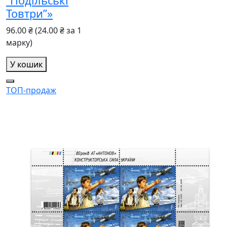
“Подільські
Товтри”»
96.00 ₴
(24.00 ₴ за 1
марку)
У кошик
ТОП-продаж