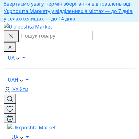
Звертаємо увагу, термін зберігання відправлень від
Укрпошта Маркету у відділеннях в містах — до 7 днів,
у селах/селищах — до 14 днів
UA
UAH
Увійти
UA