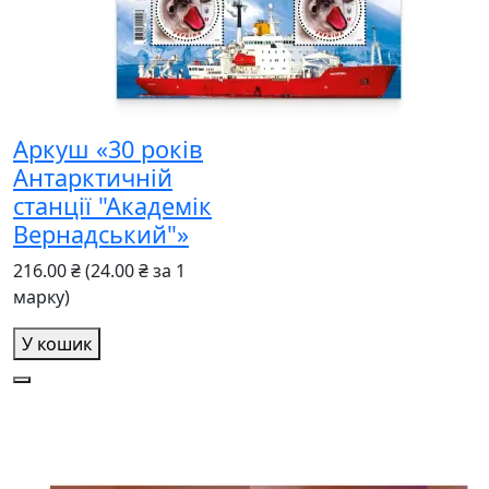
Аркуш «30 років
Антарктичній
станції "Академік
Вернадський"»
216.00 ₴
(24.00 ₴ за 1
марку)
У кошик