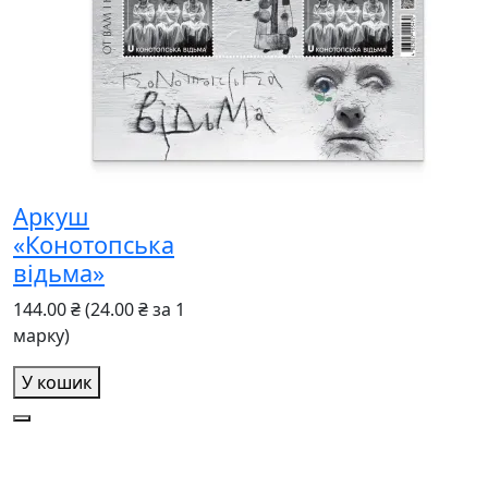
Аркуш
«Конотопська
відьма»
144.00 ₴
(24.00 ₴ за 1
марку)
У кошик