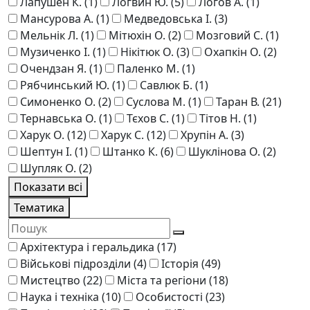
Лапушен К.
(1)
Логвин Ю.
(5)
Логов А.
(1)
Мансурова А.
(1)
Медведовська І.
(3)
Мельнік Л.
(1)
Мітюхін О.
(2)
Мозговий С.
(1)
Музиченко І.
(1)
Нікітюк О.
(3)
Охапкін О.
(2)
Очендзан Я.
(1)
Паленко М.
(1)
Рябчинський Ю.
(1)
Савлюк Б.
(1)
Симоненко О.
(2)
Суслова М.
(1)
Таран В.
(21)
Тернавська О.
(1)
Тєхов С.
(1)
Тітов Н.
(1)
Харук О.
(12)
Харук С.
(12)
Хрупін А.
(3)
Шептун І.
(1)
Штанко К.
(6)
Шуклінова О.
(2)
Шупляк О.
(2)
Показати всі
Тематика
Архітектура і геральдика
(17)
Військові підрозділи
(4)
Історія
(49)
Мистецтво
(22)
Міста та регіони
(18)
Наука і техніка
(10)
Особистості
(23)