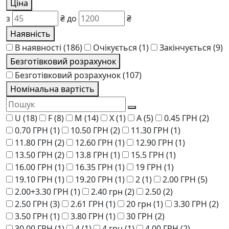
Ціна
з
₴
до
₴
Наявність
В наявності
(186)
Очікується
(1)
Закінчується
(9)
Безготівковий розрахунок
Безготівковий розрахунок
(107)
Номінальна вартість
U
(18)
F
(8)
M
(14)
Х
(1)
A
(5)
0.45 ГРН
(2)
0.70 ГРН
(1)
10.50 ГРН
(2)
11.30 ГРН
(1)
11.80 ГРН
(2)
12.60 ГРН
(1)
12.90 ГРН
(1)
13.50 ГРН
(2)
13.8 ГРН
(1)
15.5 ГРН
(1)
16.00 ГРН
(1)
16.35 ГРН
(1)
19 ГРН
(1)
19.10 ГРН
(1)
19.20 ГРН
(1)
2
(1)
2.00 ГРН
(5)
2.00+3.30 ГРН
(1)
2.40 грн
(2)
2.50
(2)
2.50 ГРН
(3)
2.61 ГРН
(1)
20 грн
(1)
3.30 ГРН
(2)
3.50 ГРН
(1)
3.80 ГРН
(1)
30 ГРН
(2)
30.00 ГРН
(1)
4
(1)
4 грн
(1)
4.00 ГРН
(2)