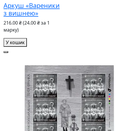
Аркуш «Вареники
з вишнею»
216.00 ₴
(24.00 ₴ за 1
марку)
У кошик