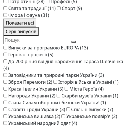
Патріотичні
(28)
Професії
(5)
Свята та традиції
(11)
Спорт
(9)
Флора і фауна
(31)
Показати всі
Серії випусків
Випуски за програмою EUROPA
(13)
Героїчні професії
(5)
До 200-річчя від дня народження Тараса Шевченка
(4)
Заповідники та природні парки України
(3)
Зброя Перемоги
(2)
Історія війська в Україні
(1)
Краса і велич України
(5)
Міста Героїв
(4)
Нагороди України
(2)
Скарби музеїв України
(1)
Слава Силам оборони і безпеки України!
(1)
Славетні роди України
(3)
Спільні випуски
(7)
Українська вишивка
(2)
Українське подвір'я
(2)
Український народний одяг
(4)