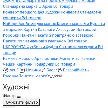
Художні
Стандартні
За проєктом «Власна марка»
Стандартна марка U
Архів
Всі товари
Конверт першого дня
Художні конверти
Стандартні
конверти
Всі товари
Набори
Альбоми для марок
Книги з марками
Буклети
з марками
Картки
Каталоги
Аксесуари
Всі товари
Коробки
Пакети
Пакети з повітряною вставкою
Пакети поліетиленові з клапаном
Всі товари
UKRPOSHTA
Футболки
Худі та Світшоти
Аксесуари
Всі
товари
Рамки з маркою
Арт-листівки
Магніти та Наліпки
Чашки
Картини
Подарунки
Всі товари
Акції
Новини
Блог
Благодійність
Головна
Поштові марки
Художні
Художні
Фільтр
Очистити фільтр