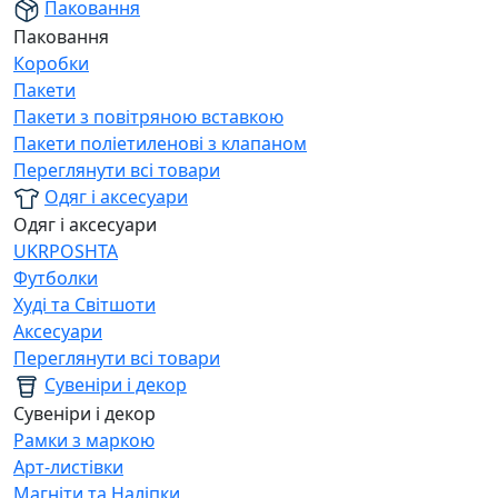
Паковання
Паковання
Коробки
Пакети
Пакети з повітряною вставкою
Пакети поліетиленові з клапаном
Переглянути всі товари
Одяг і аксесуари
Одяг і аксесуари
UKRPOSHTA
Футболки
Худі та Світшоти
Аксесуари
Переглянути всі товари
Сувеніри і декор
Сувеніри і декор
Рамки з маркою
Арт-листівки
Магніти та Наліпки