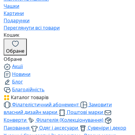
Чашки
Картини
Подарунки
Переглянути всі товари
Кошик
Обране
Обране
Акції
Новини
Блог
Благодійність
Каталог товарів
Філателістичний абонемент
Замовити
власний дизайн марки
Поштові марки
Конверти
Філателія (Колекціонування)
Паковання
Одяг і аксесуари
Сувеніри і декор