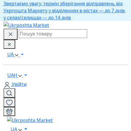
Звертаємо увагу, термін зберігання відправлень від
Укрпошта Маркету у відділеннях в містах — до 7 днів,
у селах/селищах — до 14 днів
UA
UAH
Увійти
UA