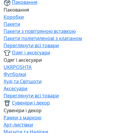
Паковання
Паковання
Коробки
Пакети
Пакети з повітряною вставкою
Пакети поліетиленові з клапаном
Переглянути всі товари
Одяг і аксесуари
Одяг і аксесуари
UKRPOSHTA
Футболки
Худі та Світшоти
Аксесуари
Переглянути всі товари
Сувеніри і декор
Сувеніри і декор
Рамки з маркою
Арт-листівки
Магніти та Наліпки