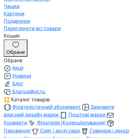
Чашки
Картини
Подарунки
Переглянути всі товари
Кошик
Обране
Обране
Акції
Новини
Блог
Благодійність
Каталог товарів
Філателістичний абонемент
Замовити
власний дизайн марки
Поштові марки
Конверти
Філателія (Колекціонування)
Паковання
Одяг і аксесуари
Сувеніри і декор