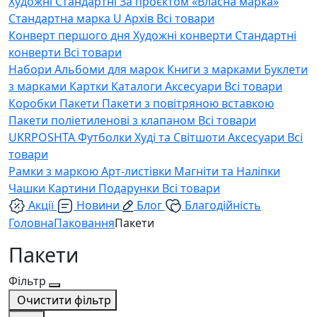
Художні
Стандартні
За проєктом «Власна марка»
Стандартна марка U
Архів
Всі товари
Конверт першого дня
Художні конверти
Стандартні
конверти
Всі товари
Набори
Альбоми для марок
Книги з марками
Буклети
з марками
Картки
Каталоги
Аксесуари
Всі товари
Коробки
Пакети
Пакети з повітряною вставкою
Пакети поліетиленові з клапаном
Всі товари
UKRPOSHTA
Футболки
Худі та Світшоти
Аксесуари
Всі
товари
Рамки з маркою
Арт-листівки
Магніти та Наліпки
Чашки
Картини
Подарунки
Всі товари
Акції
Новини
Блог
Благодійність
Головна
Паковання
Пакети
Пакети
Фільтр
Очистити фільтр