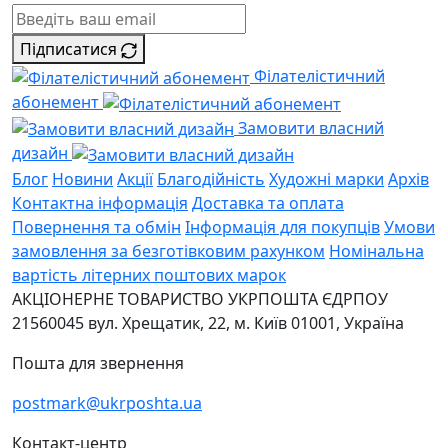
Підписатися
Філателістичний
абонемент
Замовити власний
дизайн
Блог
Новини
Акції
Благодійність
Художні марки
Архів
Контактна інформація
Доставка та оплата
Повернення та обмін
Інформація для покупців
Умови
замовлення за безготівковим рахунком
Номінальна
вартість літерних поштових марок
АКЦІОНЕРНЕ ТОВАРИСТВО УКРПОШТА
ЄДРПОУ
21560045
вул. Хрещатик, 22, м. Київ
01001, Україна
Пошта для звернення
postmark@ukrposhta.ua
Контакт-центр