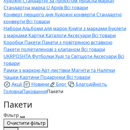
Художні
Стандартні
За проєктом «Власна марка»
Стандартна марка U
Архів
Всі товари
Конверт першого дня
Художні конверти
Стандартні
конверти
Всі товари
Набори
Альбоми для марок
Книги з марками
Буклети
з марками
Картки
Каталоги
Аксесуари
Всі товари
Коробки
Пакети
Пакети з повітряною вставкою
Пакети поліетиленові з клапаном
Всі товари
UKRPOSHTA
Футболки
Худі та Світшоти
Аксесуари
Всі
товари
Рамки з маркою
Арт-листівки
Магніти та Наліпки
Чашки
Картини
Подарунки
Всі товари
Акції
Новини
Блог
Благодійність
Головна
Паковання
Пакети
Пакети
Фільтр
Очистити фільтр