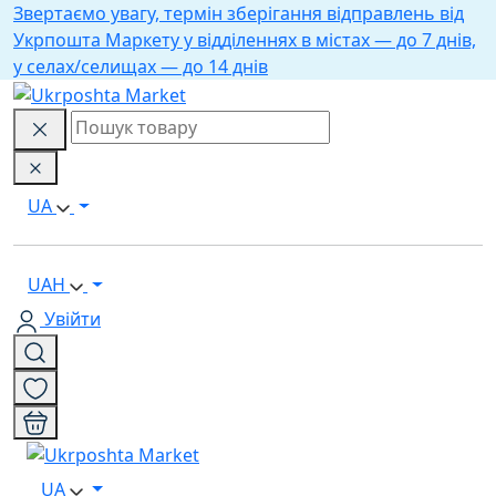
Звертаємо увагу, термін зберігання відправлень від
Укрпошта Маркету у відділеннях в містах — до 7 днів,
у селах/селищах — до 14 днів
UA
UAH
Увійти
UA