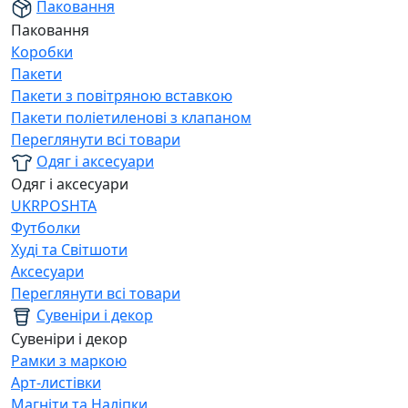
Паковання
Паковання
Коробки
Пакети
Пакети з повітряною вставкою
Пакети поліетиленові з клапаном
Переглянути всі товари
Одяг і аксесуари
Одяг і аксесуари
UKRPOSHTA
Футболки
Худі та Світшоти
Аксесуари
Переглянути всі товари
Сувеніри і декор
Сувеніри і декор
Рамки з маркою
Арт-листівки
Магніти та Наліпки