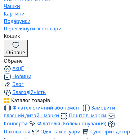
Чашки
Картини
Подарунки
Переглянути всі товари
Кошик
Обране
Обране
Акції
Новини
Блог
Благодійність
Каталог товарів
Філателістичний абонемент
Замовити
власний дизайн марки
Поштові марки
Конверти
Філателія (Колекціонування)
Паковання
Одяг і аксесуари
Сувеніри і декор