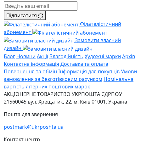
Підписатися
Філателістичний
абонемент
Замовити власний
дизайн
Блог
Новини
Акції
Благодійність
Художні марки
Архів
Контактна інформація
Доставка та оплата
Повернення та обмін
Інформація для покупців
Умови
замовлення за безготівковим рахунком
Номінальна
вартість літерних поштових марок
АКЦІОНЕРНЕ ТОВАРИСТВО УКРПОШТА
ЄДРПОУ
21560045
вул. Хрещатик, 22, м. Київ
01001, Україна
Пошта для звернення
postmark@ukrposhta.ua
Контакт-центр