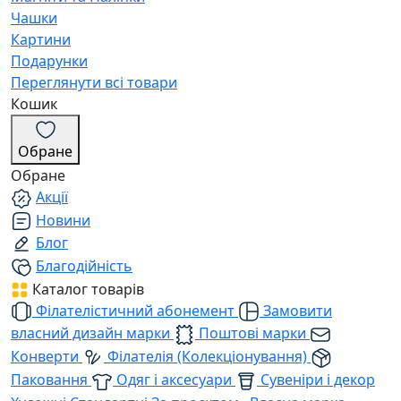
Чашки
Картини
Подарунки
Переглянути всі товари
Кошик
Обране
Обране
Акції
Новини
Блог
Благодійність
Каталог товарів
Філателістичний абонемент
Замовити
власний дизайн марки
Поштові марки
Конверти
Філателія (Колекціонування)
Паковання
Одяг і аксесуари
Сувеніри і декор