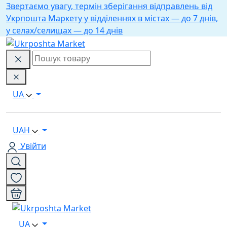
Звертаємо увагу, термін зберігання відправлень від
Укрпошта Маркету у відділеннях в містах — до 7 днів,
у селах/селищах — до 14 днів
UA
UAH
Увійти
UA