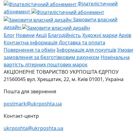
Філателістичний
абонемент
Замовити власний
дизайн
Блог
Новини
Акції
Благодійність
Художні марки
Архів
Контактна інформація
Доставка та оплата
Повернення та обмін
Інформація для покупців
Умови
замовлення за безготівковим рахунком
Номінальна
вартість літерних поштових марок
АКЦІОНЕРНЕ ТОВАРИСТВО УКРПОШТА
ЄДРПОУ
21560045
вул. Хрещатик, 22, м. Київ
01001, Україна
Пошта для звернення
postmark@ukrposhta.ua
Контакт-центр
ukrposhta@ukrposhta.ua