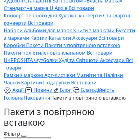
Художні
Стандартні
За проєктом «Власна марка»
Стандартна марка U
Архів
Всі товари
Конверт першого дня
Художні конверти
Стандартні
конверти
Всі товари
Набори
Альбоми для марок
Книги з марками
Буклети
з марками
Картки
Каталоги
Аксесуари
Всі товари
Коробки
Пакети
Пакети з повітряною вставкою
Пакети поліетиленові з клапаном
Всі товари
UKRPOSHTA
Футболки
Худі та Світшоти
Аксесуари
Всі
товари
Рамки з маркою
Арт-листівки
Магніти та Наліпки
Чашки
Картини
Подарунки
Всі товари
Акції
Новини
Блог
Благодійність
Головна
Паковання
Пакети з повітряною вставкою
Пакети з повітряною
вставкою
Фільтр