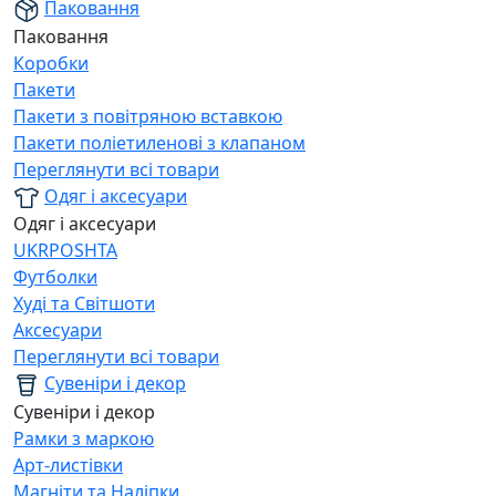
Паковання
Паковання
Коробки
Пакети
Пакети з повітряною вставкою
Пакети поліетиленові з клапаном
Переглянути всі товари
Одяг і аксесуари
Одяг і аксесуари
UKRPOSHTA
Футболки
Худі та Світшоти
Аксесуари
Переглянути всі товари
Сувеніри і декор
Сувеніри і декор
Рамки з маркою
Арт-листівки
Магніти та Наліпки