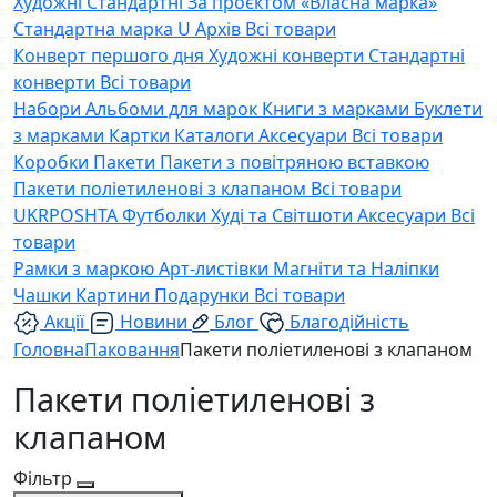
Художні
Стандартні
За проєктом «Власна марка»
Стандартна марка U
Архів
Всі товари
Конверт першого дня
Художні конверти
Стандартні
конверти
Всі товари
Набори
Альбоми для марок
Книги з марками
Буклети
з марками
Картки
Каталоги
Аксесуари
Всі товари
Коробки
Пакети
Пакети з повітряною вставкою
Пакети поліетиленові з клапаном
Всі товари
UKRPOSHTA
Футболки
Худі та Світшоти
Аксесуари
Всі
товари
Рамки з маркою
Арт-листівки
Магніти та Наліпки
Чашки
Картини
Подарунки
Всі товари
Акції
Новини
Блог
Благодійність
Головна
Паковання
Пакети поліетиленові з клапаном
Пакети поліетиленові з
клапаном
Фільтр