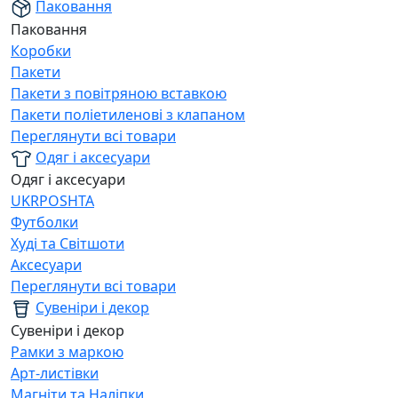
Паковання
Паковання
Коробки
Пакети
Пакети з повітряною вставкою
Пакети поліетиленові з клапаном
Переглянути всі товари
Одяг і аксесуари
Одяг і аксесуари
UKRPOSHTA
Футболки
Худі та Світшоти
Аксесуари
Переглянути всі товари
Сувеніри і декор
Сувеніри і декор
Рамки з маркою
Арт-листівки
Магніти та Наліпки