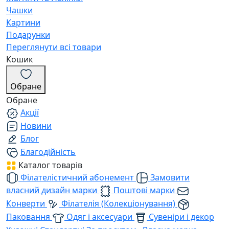
Чашки
Картини
Подарунки
Переглянути всі товари
Кошик
Обране
Обране
Акції
Новини
Блог
Благодійність
Каталог товарів
Філателістичний абонемент
Замовити
власний дизайн марки
Поштові марки
Конверти
Філателія (Колекціонування)
Паковання
Одяг і аксесуари
Сувеніри і декор