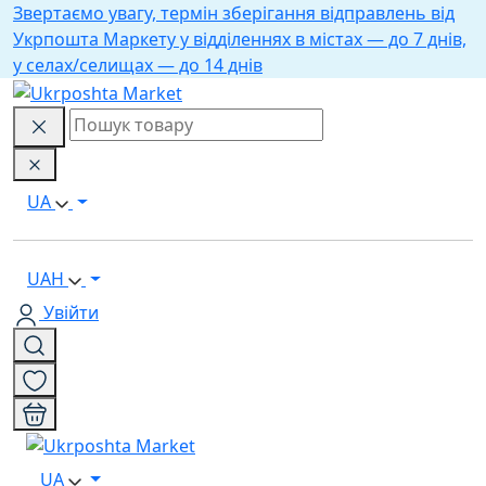
Звертаємо увагу, термін зберігання відправлень від
Укрпошта Маркету у відділеннях в містах — до 7 днів,
у селах/селищах — до 14 днів
UA
UAH
Увійти
UA