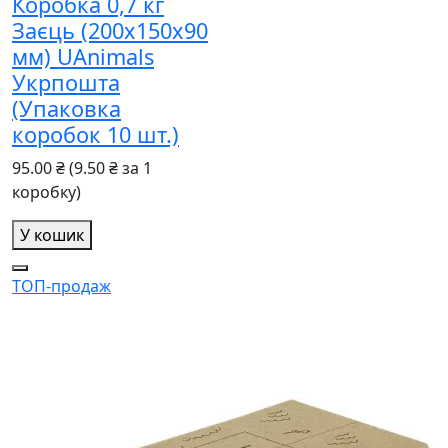
Коробка 0,7 кг
Заєць (200х150х90
мм) UAnimals
Укрпошта
(Упаковка
коробок 10 шт.)
95.00 ₴
(9.50 ₴ за 1
коробку)
У кошик
ТОП-продаж