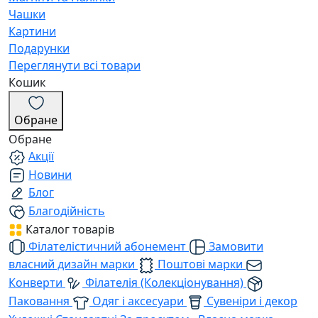
Чашки
Картини
Подарунки
Переглянути всі товари
Кошик
Обране
Обране
Акції
Новини
Блог
Благодійність
Каталог товарів
Філателістичний абонемент
Замовити
власний дизайн марки
Поштові марки
Конверти
Філателія (Колекціонування)
Паковання
Одяг і аксесуари
Сувеніри і декор