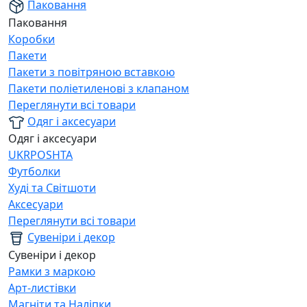
Паковання
Паковання
Коробки
Пакети
Пакети з повітряною вставкою
Пакети поліетиленові з клапаном
Переглянути всі товари
Одяг і аксесуари
Одяг і аксесуари
UKRPOSHTA
Футболки
Худі та Світшоти
Аксесуари
Переглянути всі товари
Сувеніри і декор
Сувеніри і декор
Рамки з маркою
Арт-листівки
Магніти та Наліпки