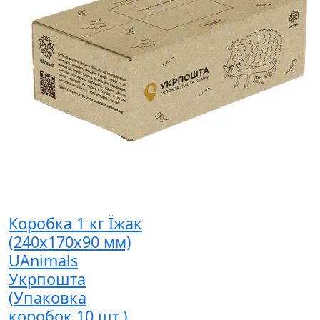
Коробка 1 кг Їжак
(240х170х90 мм)
UAnimals
Укрпошта
(Упаковка
коробок 10 шт.)