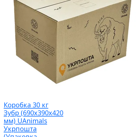
Коробка 30 кг
Зубр (690х390х420
мм) UAnimals
Укрпошта
(Упаковка