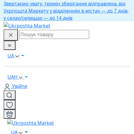
Звертаємо увагу, термін зберігання відправлень від
Укрпошта Маркету у відділеннях в містах — до 7 днів,
у селах/селищах — до 14 днів
UA
UAH
Увійти
UA