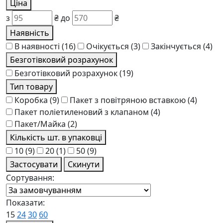
Ціна
з
₴
до
₴
Наявність
В наявності
(16)
Очікується
(3)
Закінчується
(4)
Безготівковий розрахунок
Безготівковий розрахунок
(19)
Тип товару
Коробка
(9)
Пакет з повітряною вставкою
(4)
Пакет поліетиленовий з клапаном
(4)
Пакет/Майка
(2)
Кількість шт. в упаковці
10
(9)
20
(1)
50
(9)
Застосувати
Скинути
Сортування:
Показати:
15
24
30
60