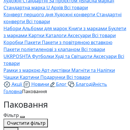
Художні
Стандартні
За проєктом «Власна марка»
Стандартна марка U
Архів
Всі товари
Конверт першого дня
Художні конверти
Стандартні
конверти
Всі товари
Набори
Альбоми для марок
Книги з марками
Буклети
з марками
Картки
Каталоги
Аксесуари
Всі товари
Коробки
Пакети
Пакети з повітряною вставкою
Пакети поліетиленові з клапаном
Всі товари
UKRPOSHTA
Футболки
Худі та Світшоти
Аксесуари
Всі
товари
Рамки з маркою
Арт-листівки
Магніти та Наліпки
Чашки
Картини
Подарунки
Всі товари
Акції
Новини
Блог
Благодійність
Головна
Паковання
Паковання
Фільтр
Очистити фільтр