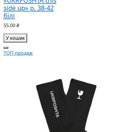
«UKRPOSHTA this
side up» р. 38-42
білі
55.00 ₴
У кошик
ТОП-продаж