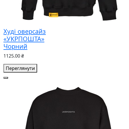
Худі оверсайз
«УКРПОШТА»
Чорний
1125.00 ₴
Переглянути