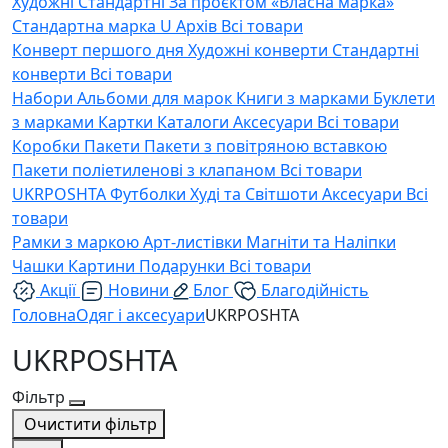
Художні
Стандартні
За проєктом «Власна марка»
Стандартна марка U
Архів
Всі товари
Конверт першого дня
Художні конверти
Стандартні
конверти
Всі товари
Набори
Альбоми для марок
Книги з марками
Буклети
з марками
Картки
Каталоги
Аксесуари
Всі товари
Коробки
Пакети
Пакети з повітряною вставкою
Пакети поліетиленові з клапаном
Всі товари
UKRPOSHTA
Футболки
Худі та Світшоти
Аксесуари
Всі
товари
Рамки з маркою
Арт-листівки
Магніти та Наліпки
Чашки
Картини
Подарунки
Всі товари
Акції
Новини
Блог
Благодійність
Головна
Одяг і аксесуари
UKRPOSHTA
UKRPOSHTA
Фільтр
Очистити фільтр