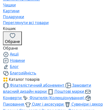
Чашки
Картини
Подарунки
Переглянути всі товари
Кошик
Обране
Обране
Акції
Новини
Блог
Благодійність
Каталог товарів
Філателістичний абонемент
Замовити
власний дизайн марки
Поштові марки
Конверти
Філателія (Колекціонування)
Паковання
Одяг і аксесуари
Сувеніри і декор