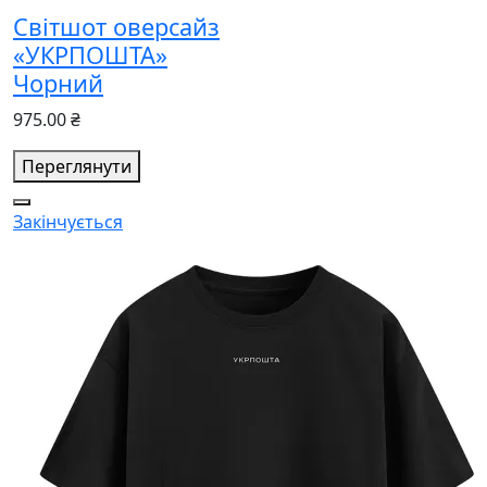
Світшот оверсайз
«УКРПОШТА»
Чорний
975.00 ₴
Переглянути
Закінчується