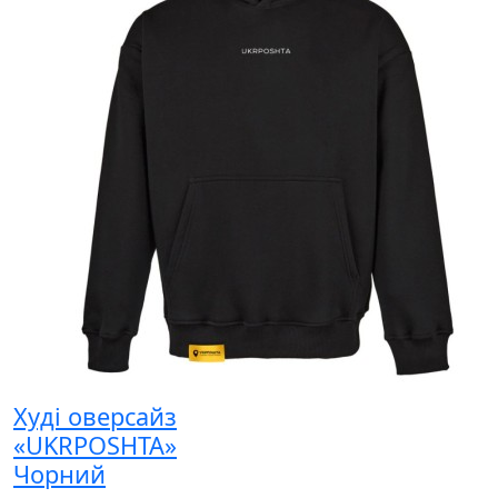
Худі оверсайз
«UKRPOSHTA»
Чорний