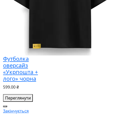
Футболка
оверсайз
«Укрпошта +
лого» чорна
599.00 ₴
Переглянути
Закінчується