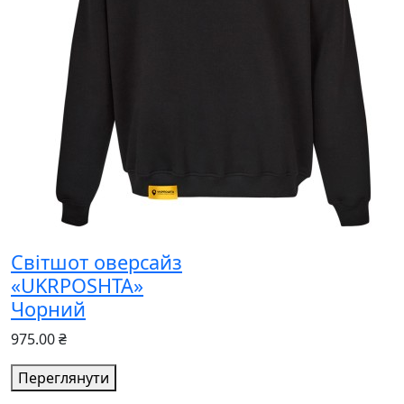
Світшот оверсайз
«UKRPOSHTA»
Чорний
975.00 ₴
Переглянути