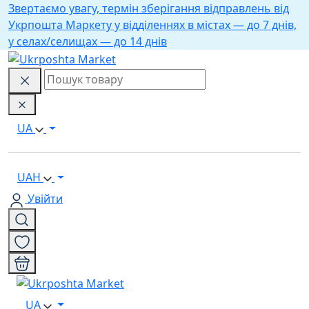
Звертаємо увагу, термін зберігання відправлень від
Укрпошта Маркету у відділеннях в містах — до 7 днів,
у селах/селищах — до 14 днів
UA
UAH
Увійти
UA