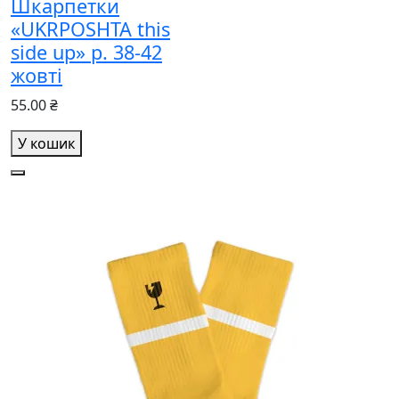
Шкарпетки
«UKRPOSHTA this
side up» р. 38-42
жовті
55.00 ₴
У кошик