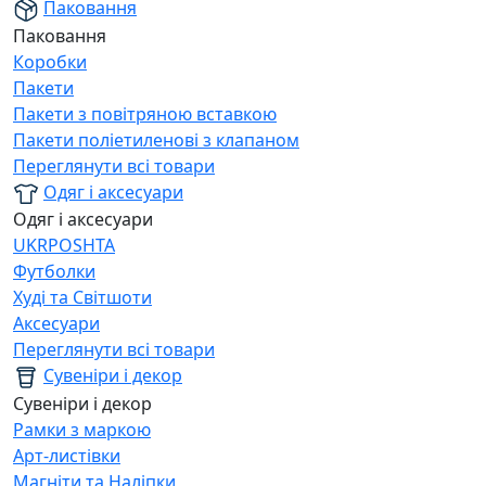
Паковання
Паковання
Коробки
Пакети
Пакети з повітряною вставкою
Пакети поліетиленові з клапаном
Переглянути всі товари
Одяг і аксесуари
Одяг і аксесуари
UKRPOSHTA
Футболки
Худі та Світшоти
Аксесуари
Переглянути всі товари
Сувеніри і декор
Сувеніри і декор
Рамки з маркою
Арт-листівки
Магніти та Наліпки