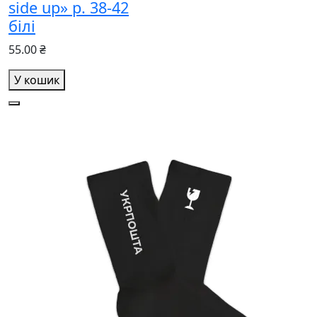
side up» р. 38-42
білі
55.00 ₴
У кошик