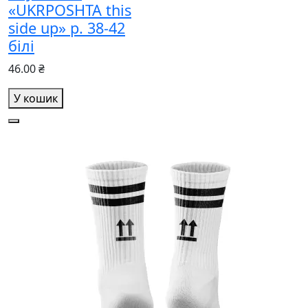
«UKRPOSHTA this
side up» р. 38-42
білі
46.00 ₴
У кошик