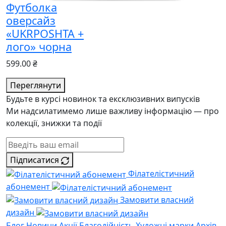
Футболка
оверсайз
«UKRPOSHTA +
лого» чорна
599.00 ₴
Переглянути
Будьте в курсі новинок та ексклюзивних випусків
Ми надсилатимемо лише важливу інформацію — про
колекції, знижки та події
Підписатися
Філателістичний
абонемент
Замовити власний
дизайн
Блог
Новини
Акції
Благодійність
Художні марки
Архів