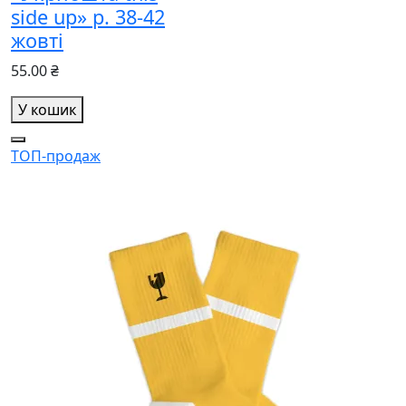
side up» р. 38-42
жовті
55.00 ₴
У кошик
ТОП-продаж