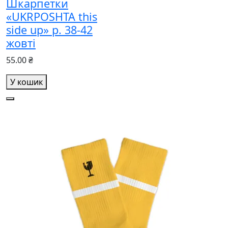
Шкарпетки
«UKRPOSHTA this
side up» р. 38-42
жовті
55.00 ₴
У кошик