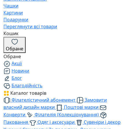
Чашки
Картини
Подарунки
Переглянути всі товари
Кошик
Обране
Обране
Акції
Новини
Блог
Благодійність
Каталог товарів
Філателістичний абонемент
Замовити
власний дизайн марки
Поштові марки
Конверти
Філателія (Колекціонування)
Паковання
Одяг і аксесуари
Сувеніри і декор