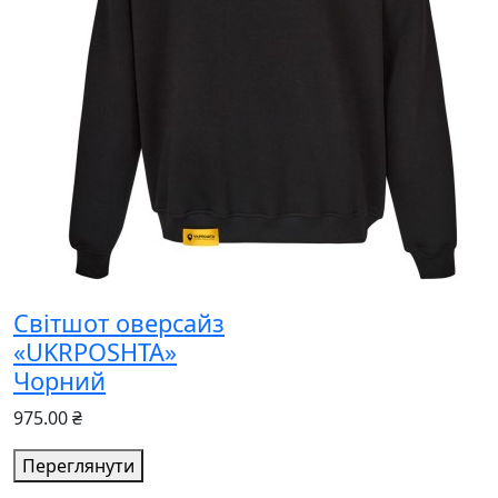
Світшот оверсайз
«UKRPOSHTA»
Чорний
975.00 ₴
Переглянути