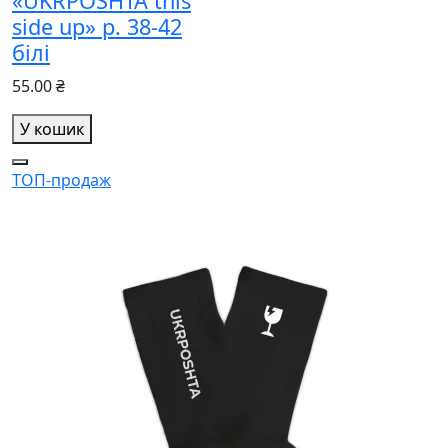
«UKRPOSHTA this
side up» р. 38-42
білі
55.00 ₴
У кошик
ТОП-продаж