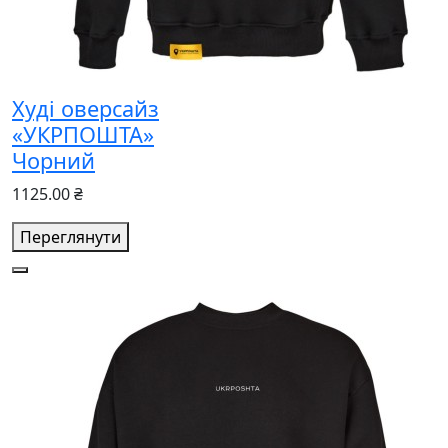
Худі оверсайз
«УКРПОШТА»
Чорний
1125.00 ₴
Переглянути