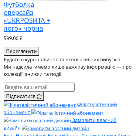
Футболка
оверсайз
«UKRPOSHTA +
лого» чорна
599.00 ₴
Переглянути
Будьте в курсі новинок та ексклюзивних випусків
Ми надсилатимемо лише важливу інформацію — про
колекції, знижки та події
Підписатися
Філателістичний
абонемент
Замовити власний
дизайн
Блог
Новини
Акції
Благодійність
Художні марки
Архів