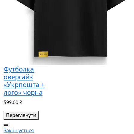
Футболка
оверсайз
«Укрпошта +
лого» чорна
599.00 ₴
Переглянути
Закінчується