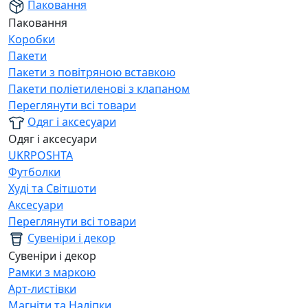
Паковання
Паковання
Коробки
Пакети
Пакети з повітряною вставкою
Пакети поліетиленові з клапаном
Переглянути всі товари
Одяг і аксесуари
Одяг і аксесуари
UKRPOSHTA
Футболки
Худі та Світшоти
Аксесуари
Переглянути всі товари
Сувеніри і декор
Сувеніри і декор
Рамки з маркою
Арт-листівки
Магніти та Наліпки