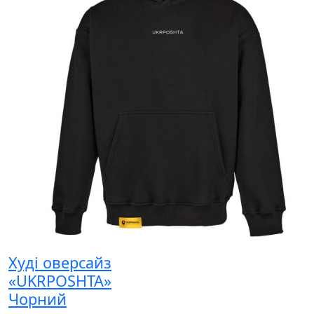
Худі оверсайз
«UKRPOSHTA»
Чорний