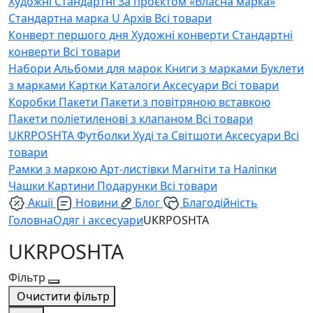
Художні
Стандартні
За проєктом «Власна марка»
Стандартна марка U
Архів
Всі товари
Конверт першого дня
Художні конверти
Стандартні
конверти
Всі товари
Набори
Альбоми для марок
Книги з марками
Буклети
з марками
Картки
Каталоги
Аксесуари
Всі товари
Коробки
Пакети
Пакети з повітряною вставкою
Пакети поліетиленові з клапаном
Всі товари
UKRPOSHTA
Футболки
Худі та Світшоти
Аксесуари
Всі
товари
Рамки з маркою
Арт-листівки
Магніти та Наліпки
Чашки
Картини
Подарунки
Всі товари
Акції
Новини
Блог
Благодійність
Головна
Одяг і аксесуари
UKRPOSHTA
UKRPOSHTA
Фільтр
Очистити фільтр