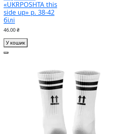
«UKRPOSHTA this
side up» р. 38-42
білі
46.00 ₴
У кошик