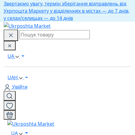
Звертаємо увагу, термін зберігання відправлень від
Укрпошта Маркету у відділеннях в містах — до 7 днів,
у селах/селищах — до 14 днів
UA
UAH
Увійти
UA