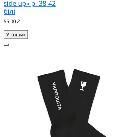
side up» р. 38-42
білі
55.00 ₴
У кошик