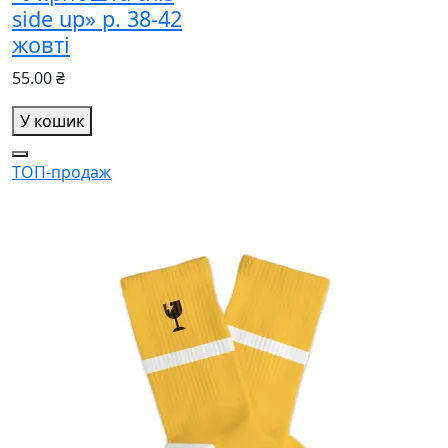
side up» р. 38-42
жовті
55.00 ₴
У кошик
ТОП-продаж