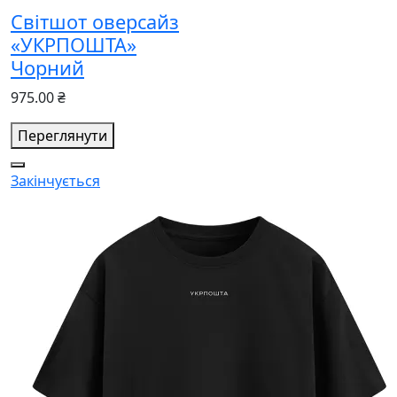
Світшот оверсайз
«УКРПОШТА»
Чорний
975.00 ₴
Переглянути
Закінчується