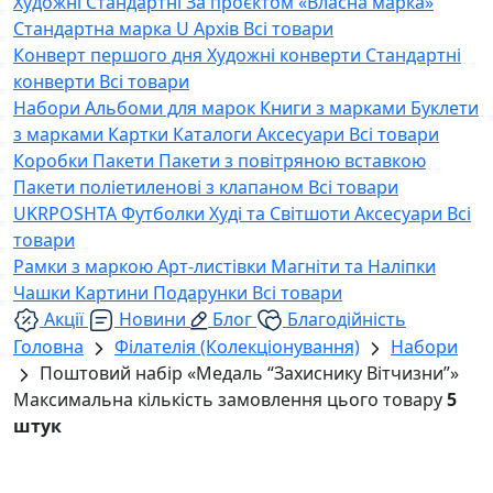
Художні
Стандартні
За проєктом «Власна марка»
Стандартна марка U
Архів
Всі товари
Конверт першого дня
Художні конверти
Стандартні
конверти
Всі товари
Набори
Альбоми для марок
Книги з марками
Буклети
з марками
Картки
Каталоги
Аксесуари
Всі товари
Коробки
Пакети
Пакети з повітряною вставкою
Пакети поліетиленові з клапаном
Всі товари
UKRPOSHTA
Футболки
Худі та Світшоти
Аксесуари
Всі
товари
Рамки з маркою
Арт-листівки
Магніти та Наліпки
Чашки
Картини
Подарунки
Всі товари
Акції
Новини
Блог
Благодійність
Головна
Філателія (Колекціонування)
Набори
Поштовий набір «Медаль “Захиснику Вітчизни”»
Максимальна кількість замовлення цього товару
5
штук