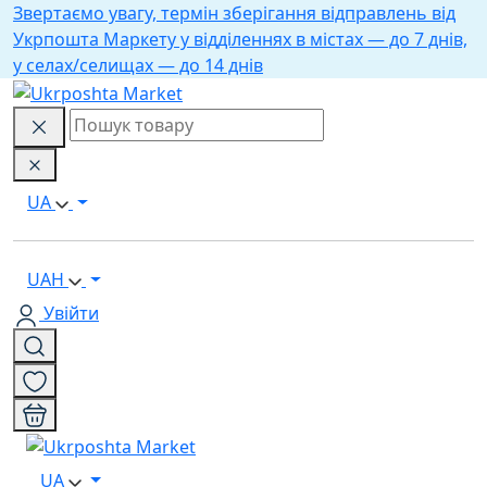
Звертаємо увагу, термін зберігання відправлень від
Укрпошта Маркету у відділеннях в містах — до 7 днів,
у селах/селищах — до 14 днів
UA
UAH
Увійти
UA