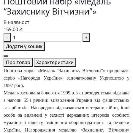
Поштовий набір «Медаль
“Захиснику Вітчизни”»
В наявності
159.00 ₴
–
+
Додати у кошик
Про товар
Характеристики
Поштова марка «Медаль “Захиснику Вітчизни”» продовжує
серію «Нагороди України», започатковану Укрпоштою у
1997 році.
Медаль заснована 8 жовтня 1999 р. як президентська відзнака
з нагоди 55-ї річниці визволення України від фашистських
загарбників. Нагородою відзначаються ветерани війни, інші
особи за виявлені у захисті державних інтересів особисті
мужність і відвагу, зміцнення обороноздатності та безпеки
України. Нагородження медаллю «Захиснику Вітчизни»