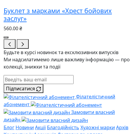
Буклет з марками «Хрест бойових
заслуг»
560.00 ₴
Будьте в курсі новинок та ексклюзивних випусків
Ми надсилатимемо лише важливу інформацію — про
колекції, знижки та події
Підписатися
Філателістичний
абонемент
Замовити власний
дизайн
Блог
Новини
Акції
Благодійність
Художні марки
Архів