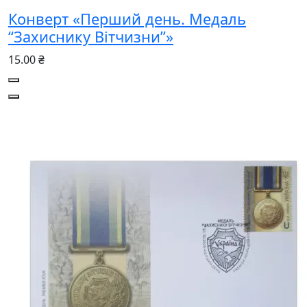
Конверт «Перший день. Медаль
“Захиснику Вітчизни”»
15.00 ₴