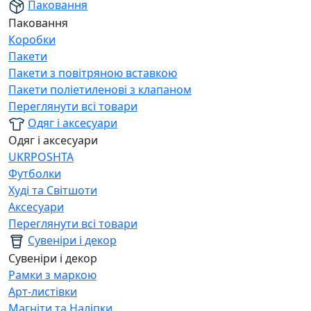
Паковання
Паковання
Коробки
Пакети
Пакети з повітряною вставкою
Пакети поліетиленові з клапаном
Переглянути всі товари
Одяг і аксесуари
Одяг і аксесуари
UKRPOSHTA
Футболки
Худі та Світшоти
Аксесуари
Переглянути всі товари
Сувеніри і декор
Сувеніри і декор
Рамки з маркою
Арт-листівки
Магніти та Наліпки