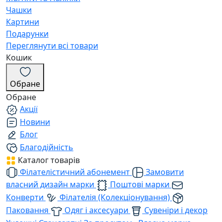
Чашки
Картини
Подарунки
Переглянути всі товари
Кошик
Обране
Обране
Акції
Новини
Блог
Благодійність
Каталог товарів
Філателістичний абонемент
Замовити
власний дизайн марки
Поштові марки
Конверти
Філателія (Колекціонування)
Паковання
Одяг і аксесуари
Сувеніри і декор