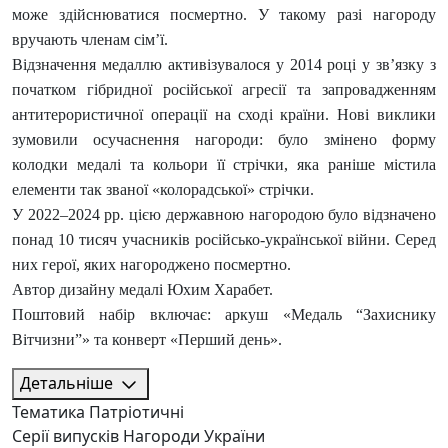
може здійснюватися посмертно. У такому разі нагороду
вручають членам сім’ї.
Відзначення медаллю активізувалося у 2014 році у зв’язку з
початком гібридної російської агресії та запровадженням
антитерористичної операції на сході країни. Нові виклики
зумовили осучаснення нагороди: було змінено форму
колодки медалі та кольори її стрічки, яка раніше містила
елементи так званої «колорадської» стрічки.
У 2022–2024 рр. цією державною нагородою було відзначено
понад 10 тисяч учасників російсько-української війни. Серед
них герої, яких нагороджено посмертно.
Автор дизайну медалі Юхим Харабет.
Поштовий набір включає: аркуш «Медаль “Захиснику
Вітчизни”» та конверт «Перший день».
Детальніше
Тематика
Патріотичні
Серії випусків
Нагороди України