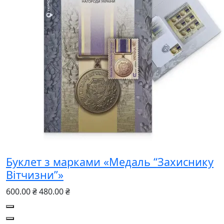
Буклет з марками «Медаль “Захиснику
Вітчизни”»
600.00 ₴
480.00 ₴