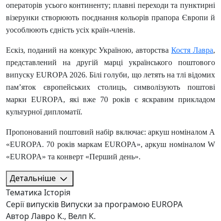
операторів усього континенту; плавні переходи та пунктирні
візерунки створюють поєднання кольорів прапора Європи й
уособлюють єдність усіх країн-членів.
Ескіз, поданий на конкурс Україною, авторства
Костя Лавра
,
представлений на другій марці українського поштового
випуску EUROPA 2026. Білі голуби, що летять на тлі відомих
пам’яток європейських столиць, символізують поштові
марки EUROPA, які вже 70 років є яскравим прикладом
культурної дипломатії.
Пропонований поштовий набір включає: аркуш номіналом A
«EUROPA. 70 років маркам EUROPA», аркуш номіналом W
«EUROPA» та конверт «Перший день».
Детальніше
Тематика
Історія
Серії випусків
Випуски за програмою EUROPA
Автор
Лавро К., Велп К.