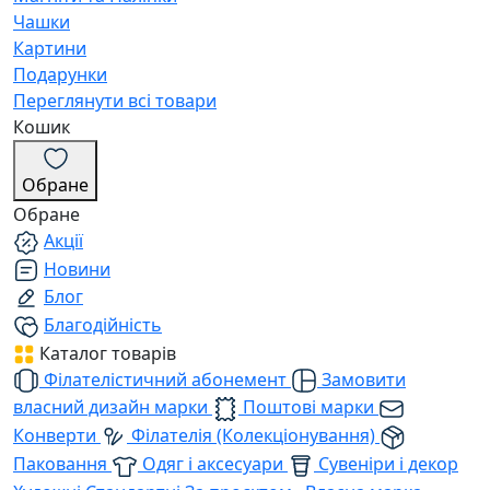
Чашки
Картини
Подарунки
Переглянути всі товари
Кошик
Обране
Обране
Акції
Новини
Блог
Благодійність
Каталог товарів
Філателістичний абонемент
Замовити
власний дизайн марки
Поштові марки
Конверти
Філателія (Колекціонування)
Паковання
Одяг і аксесуари
Сувеніри і декор