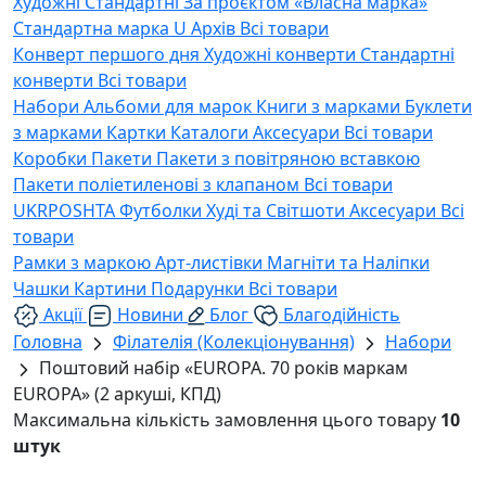
Художні
Стандартні
За проєктом «Власна марка»
Стандартна марка U
Архів
Всі товари
Конверт першого дня
Художні конверти
Стандартні
конверти
Всі товари
Набори
Альбоми для марок
Книги з марками
Буклети
з марками
Картки
Каталоги
Аксесуари
Всі товари
Коробки
Пакети
Пакети з повітряною вставкою
Пакети поліетиленові з клапаном
Всі товари
UKRPOSHTA
Футболки
Худі та Світшоти
Аксесуари
Всі
товари
Рамки з маркою
Арт-листівки
Магніти та Наліпки
Чашки
Картини
Подарунки
Всі товари
Акції
Новини
Блог
Благодійність
Головна
Філателія (Колекціонування)
Набори
Поштовий набір «EUROPA. 70 років маркам
EUROPA» (2 аркуші, КПД)
Максимальна кількість замовлення цього товару
10
штук