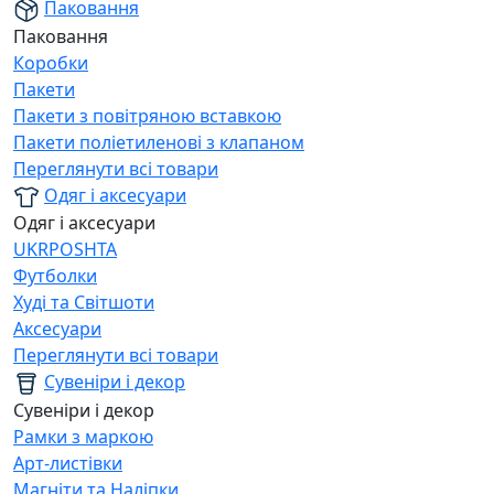
Паковання
Паковання
Коробки
Пакети
Пакети з повітряною вставкою
Пакети поліетиленові з клапаном
Переглянути всі товари
Одяг і аксесуари
Одяг і аксесуари
UKRPOSHTA
Футболки
Худі та Світшоти
Аксесуари
Переглянути всі товари
Сувеніри і декор
Сувеніри і декор
Рамки з маркою
Арт-листівки
Магніти та Наліпки