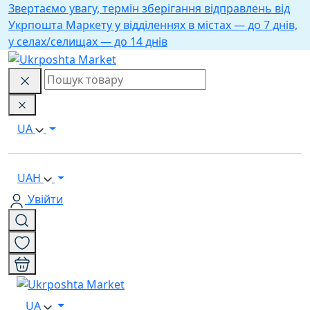
Звертаємо увагу, термін зберігання відправлень від
Укрпошта Маркету у відділеннях в містах — до 7 днів,
у селах/селищах — до 14 днів
UA
UAH
Увійти
UA