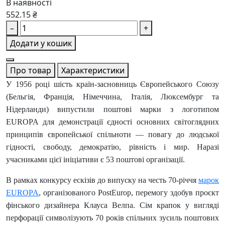
В наявності
552.15 ₴
–
+
Додати у кошик
Про товар
Характеристики
У 1956 році шість країн-засновниць Європейського Союзу
(Бельгія, Франція, Німеччина, Італія, Люксембург та
Нідерланди) випустили поштові марки з логотипом
EUROPA для демонстрації єдності основних світоглядних
принципів європейської спільноти — повагу до людської
гідності, свободу, демократію, рівність і мир. Наразі
учасниками цієї ініціативи є 53 поштові організації.
В рамках конкурсу ескізів до випуску на честь 70-річчя
марок
EUROPA
, організованого PostEurop, перемогу здобув проєкт
фінського дизайнера Клауса Велпа. Сім крапок у вигляді
перфорації символізують 70 років спільних зусиль поштових