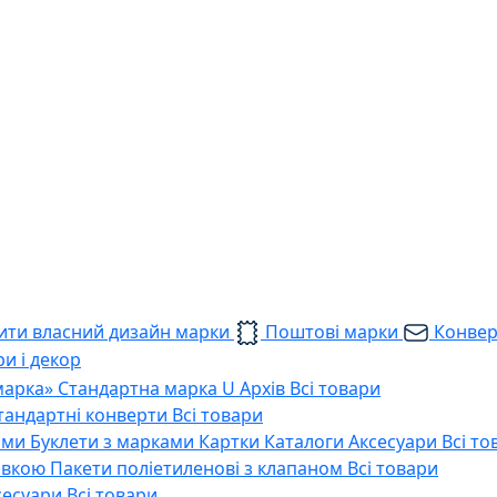
ти власний дизайн марки
Поштові марки
Конве
и і декор
марка»
Стандартна марка U
Архів
Всі товари
тандартні конверти
Всі товари
ами
Буклети з марками
Картки
Каталоги
Аксесуари
Всі то
тавкою
Пакети поліетиленові з клапаном
Всі товари
сесуари
Всі товари