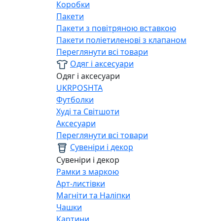
Коробки
Пакети
Пакети з повітряною вставкою
Пакети поліетиленові з клапаном
Переглянути всі товари
Одяг і аксесуари
Одяг і аксесуари
UKRPOSHTA
Футболки
Худі та Світшоти
Аксесуари
Переглянути всі товари
Сувеніри і декор
Сувеніри і декор
Рамки з маркою
Арт-листівки
Магніти та Наліпки
Чашки
Картини