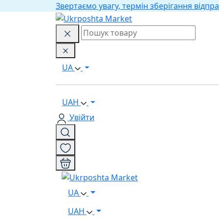
Звертаємо увагу, термін зберігання відпра
UA
UAH
Увійти
UA
UAH