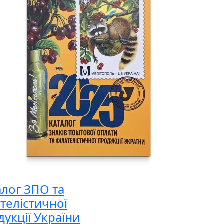
алог ЗПО та
ателістичної
дукції України