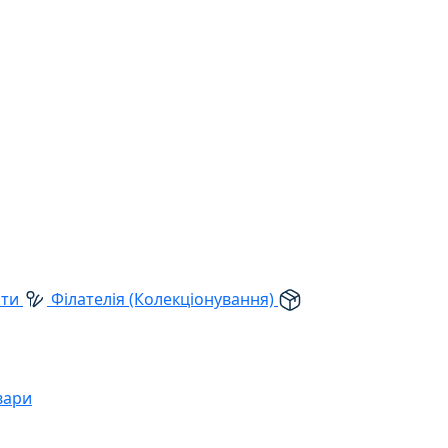
рти
Філателія (Колекціонування)
вари