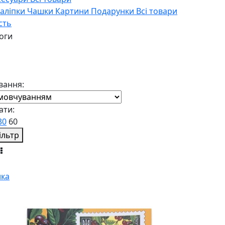
Наліпки
Чашки
Картини
Подарунки
Всі товари
сть
оги
вання:
ати:
30
60
ільтр
ка