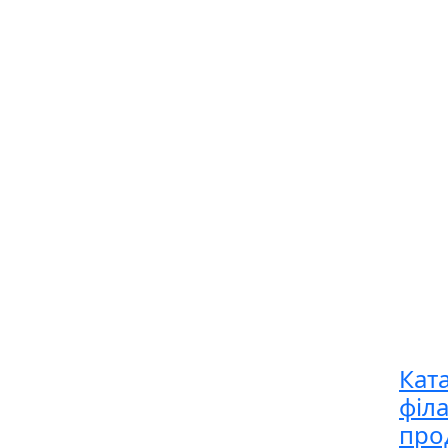
Кат
філ
про