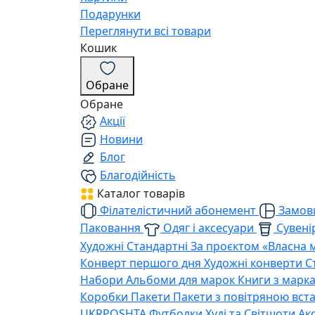
Подарунки
Переглянути всі товари
Кошик
Обране
Обране
Акції
Новини
Блог
Благодійність
Каталог товарів
Філателістичний абонемент
Замови
Паковання
Одяг і аксесуари
Сувенір
Художні
Стандартні
За проєктом «Власна 
Конверт першого дня
Художні конверти
С
Набори
Альбоми для марок
Книги з марк
Коробки
Пакети
Пакети з повітряною вс
UKRPOSHTA
Футболки
Худі та Світшоти
Ак