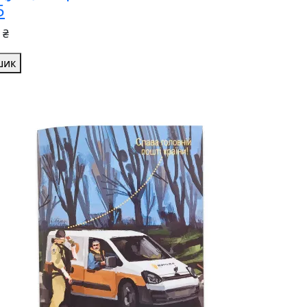
5
 ₴
шик