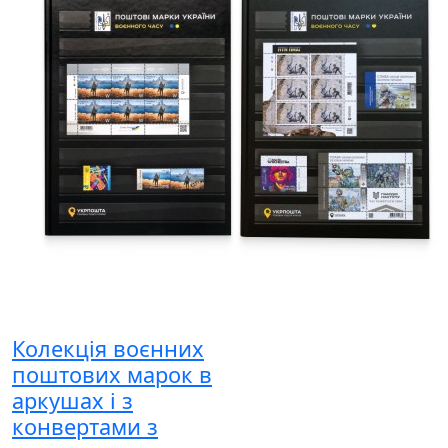
Колекція воєнних
поштових марок в
аркушах і з
конвертами з