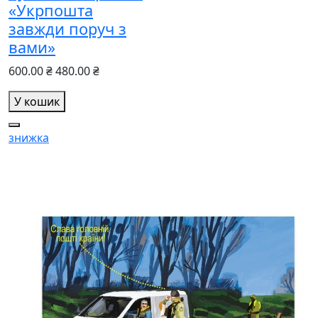
«Укрпошта
завжди поруч з
вами»
600.00 ₴
480.00 ₴
У кошик
знижка