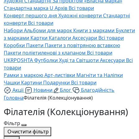
Художні
Стандартні
За проєктом «Власна марка»
Стандартна марка U
Архів
Всі товари
Конверт першого дня
Художні конверти
Стандартні
конверти
Всі товари
Набори
Альбоми для марок
Книги з марками
Буклети
з марками
Картки
Каталоги
Аксесуари
Всі товари
Коробки
Пакети
Пакети з повітряною вставкою
Пакети поліетиленові з клапаном
Всі товари
UKRPOSHTA
Футболки
Худі та Світшоти
Аксесуари
Всі
товари
Рамки з маркою
Арт-листівки
Магніти та Наліпки
Чашки
Картини
Подарунки
Всі товари
Акції
Новини
Блог
Благодійність
Головна
Філателія (Колекціонування)
Філателія (Колекціонування)
Фільтр
Очистити фільтр