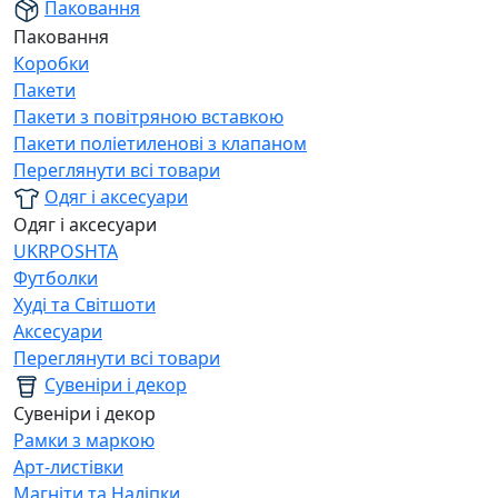
Паковання
Паковання
Коробки
Пакети
Пакети з повітряною вставкою
Пакети поліетиленові з клапаном
Переглянути всі товари
Одяг і аксесуари
Одяг і аксесуари
UKRPOSHTA
Футболки
Худі та Світшоти
Аксесуари
Переглянути всі товари
Сувеніри і декор
Сувеніри і декор
Рамки з маркою
Арт-листівки
Магніти та Наліпки