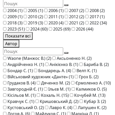
2004
(1)
2005
(1)
2006
(1)
2007
(2)
2008
(2)
2009
(1)
2010
(2)
2011
(1)
2012
(2)
2017
(1)
2018
(3)
2019
(3)
2020
(4)
2021
(2)
2022
(34)
2023
(51)
2024
(60)
2025
(69)
2026
(44)
Показати всі
Автор
Waone (Манжос В.)
(2)
Аксьоненко Н.
(2)
Андрійченко Н.
(1)
Анікієнко В.
(1)
Бариба В.
(2)
Бондар С.
(1)
Бондарець А.
(4)
Велп К.
(1)
Військовий художник «Данте»
(1)
Грох Б.
(2)
Грудаков В.
(4)
Дяченко М.
(2)
Єрмоленко А.
(10)
Завгородній Є.
(1)
Ільєв М.
(1)
Калмиков О.
(5)
Кісільов М.
(1)
Кохаль Н.
(15)
Кочубей М.
(13)
Кравчук С.
(1)
Кришовський Д.
(2)
Кубар З.
(2)
Кустовський О.
(2)
Лавро К.
(4)
Лапушен К.
(2)
Логов А.
(6)
Майдуков С.
(1)
Маркіна Л.
(1)