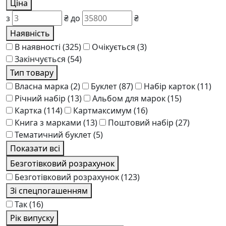
Ціна
з
₴
до
₴
Наявність
В наявності
(325)
Очікується
(3)
Закінчується
(54)
Тип товару
Власна марка
(2)
Буклет
(87)
Набір карток
(11)
Річний набір
(13)
Альбом для марок
(15)
Картка
(114)
Картмаксимум
(16)
Книга з марками
(13)
Поштовий набір
(27)
Тематичний буклет
(5)
Показати всі
Безготівковий розрахунок
Безготівковий розрахунок
(123)
Зі спецпогашенням
Так
(16)
Рік випуску