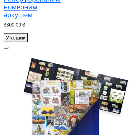
номерним
аркушем
3300.00 ₴
У кошик