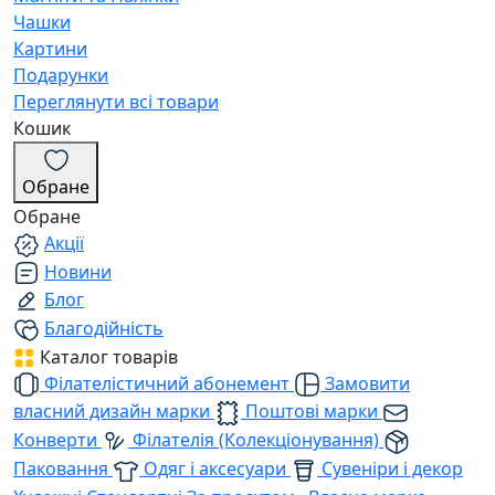
Чашки
Картини
Подарунки
Переглянути всі товари
Кошик
Обране
Обране
Акції
Новини
Блог
Благодійність
Каталог товарів
Філателістичний абонемент
Замовити
власний дизайн марки
Поштові марки
Конверти
Філателія (Колекціонування)
Паковання
Одяг і аксесуари
Сувеніри і декор