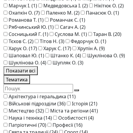
Марчук І.
(1)
Медведовська І.
(2)
Нікітюк О.
(2)
Охапкін О.
(7)
Паленко М.
(2)
Панасюк О.
(1)
Романова Т.
(1)
Романчак С.
(1)
Рябчинський Ю.
(1)
Сагач А.
(2)
Сосницький Г.
(1)
Суслова М.
(1)
Таран В.
(20)
Тєхов С.
(2)
Тітов Н.
(3)
Федорчук О.
(1)
Харук О.
(17)
Харук С.
(17)
Хрупін А.
(9)
Шаповал Ю.
(1)
Штанко К.
(4)
Шукліновa О.
(9)
Шуклінова О.
(4)
Шупляк О.
(3)
Показати всі
Тематика
Архітектура і геральдика
(11)
Військові підрозділи
(36)
Історія
(21)
Мистецтво
(32)
Міста та регіони
(41)
Наука і техніка
(14)
Особистості
(4)
Патріотичні
(70)
Професії
(16)
Свята та традиції
(24)
Спорт
(14)