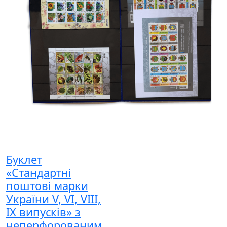
Буклет
«Стандартні
поштові марки
України V, VI, VIII,
IX випусків» з
неперфорованим