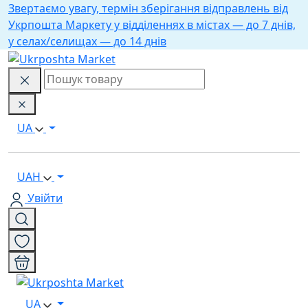
Звертаємо увагу, термін зберігання відправлень від
Укрпошта Маркету у відділеннях в містах — до 7 днів,
у селах/селищах — до 14 днів
UA
UAH
Увійти
UA