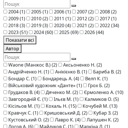
2004
(1)
2005
(1)
2006
(1)
2007
(2)
2008
(2)
2009
(1)
2010
(2)
2011
(1)
2012
(2)
2017
(1)
2018
(3)
2019
(3)
2020
(4)
2021
(2)
2022
(34)
2023
(51)
2024
(60)
2025
(69)
2026
(44)
Показати всі
Автор
Waone (Манжос В.)
(2)
Аксьоненко Н.
(2)
Андрійченко Н.
(1)
Анікієнко В.
(1)
Бариба В.
(2)
Бондар С.
(1)
Бондарець А.
(4)
Велп К.
(1)
Військовий художник «Данте»
(1)
Грох Б.
(2)
Грудаков В.
(4)
Дяченко М.
(2)
Єрмоленко А.
(10)
Завгородній Є.
(1)
Ільєв М.
(1)
Калмиков О.
(5)
Кісільов М.
(1)
Кохаль Н.
(15)
Кочубей М.
(13)
Кравчук С.
(1)
Кришовський Д.
(2)
Кубар З.
(2)
Кустовський О.
(2)
Лавро К.
(4)
Лапушен К.
(2)
Логов А.
(6)
Майдуков С.
(1)
Маркіна Л.
(1)