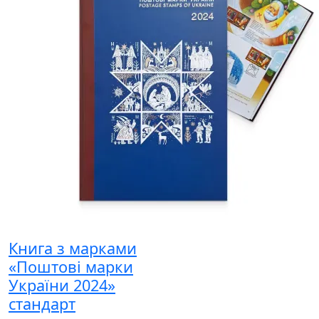
Книга з марками
«Поштові марки
України 2024»
стандарт