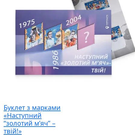
Буклет з марками
«Наступний
“золотий м’яч” –
твій!»