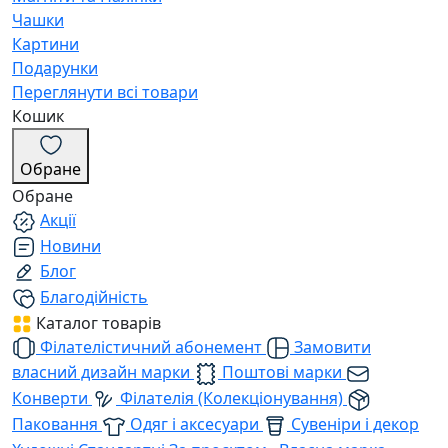
Чашки
Картини
Подарунки
Переглянути всі товари
Кошик
Обране
Обране
Акції
Новини
Блог
Благодійність
Каталог товарів
Філателістичний абонемент
Замовити
власний дизайн марки
Поштові марки
Конверти
Філателія (Колекціонування)
Паковання
Одяг і аксесуари
Сувеніри і декор