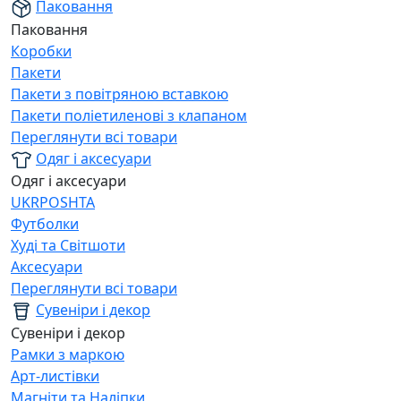
Паковання
Паковання
Коробки
Пакети
Пакети з повітряною вставкою
Пакети поліетиленові з клапаном
Переглянути всі товари
Одяг і аксесуари
Одяг і аксесуари
UKRPOSHTA
Футболки
Худі та Світшоти
Аксесуари
Переглянути всі товари
Сувеніри і декор
Сувеніри і декор
Рамки з маркою
Арт-листівки
Магніти та Наліпки