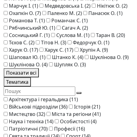
Марчук І.
(1)
Медведовська І.
(2)
Нікітюк О.
(2)
Охапкін О.
(7)
Паленко М.
(2)
Панасюк О.
(1)
Романова Т.
(1)
Романчак С.
(1)
Рябчинський Ю.
(1)
Сагач А.
(2)
Сосницький Г.
(1)
Суслова М.
(1)
Таран В.
(20)
Тєхов С.
(2)
Тітов Н.
(3)
Федорчук О.
(1)
Харук О.
(17)
Харук С.
(17)
Хрупін А.
(9)
Шаповал Ю.
(1)
Штанко К.
(4)
Шукліновa О.
(9)
Шуклінова О.
(4)
Шупляк О.
(3)
Показати всі
Тематика
Архітектура і геральдика
(11)
Військові підрозділи
(36)
Історія
(21)
Мистецтво
(32)
Міста та регіони
(41)
Наука і техніка
(14)
Особистості
(4)
Патріотичні
(70)
Професії
(16)
Свята та традиції
(24)
Спорт
(14)