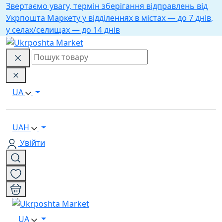
Звертаємо увагу, термін зберігання відправлень від
Укрпошта Маркету у відділеннях в містах — до 7 днів,
у селах/селищах — до 14 днів
UA
UAH
Увійти
UA