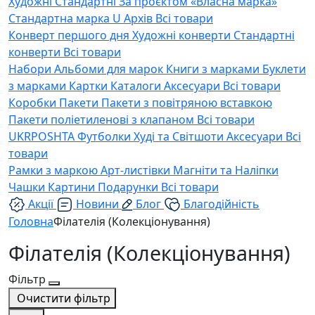
Художні
Стандартні
За проєктом «Власна марка»
Стандартна марка U
Архів
Всі товари
Конверт першого дня
Художні конверти
Стандартні
конверти
Всі товари
Набори
Альбоми для марок
Книги з марками
Буклети
з марками
Картки
Каталоги
Аксесуари
Всі товари
Коробки
Пакети
Пакети з повітряною вставкою
Пакети поліетиленові з клапаном
Всі товари
UKRPOSHTA
Футболки
Худі та Світшоти
Аксесуари
Всі
товари
Рамки з маркою
Арт-листівки
Магніти та Наліпки
Чашки
Картини
Подарунки
Всі товари
Акції
Новини
Блог
Благодійність
Головна
Філателія (Колекціонування)
Філателія (Колекціонування)
Фільтр
Очистити фільтр