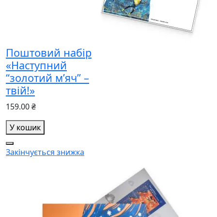
Поштовий набір
«Наступний
“золотий м’яч” –
твій!»
159.00 ₴
У кошик
Закінчується
знижка