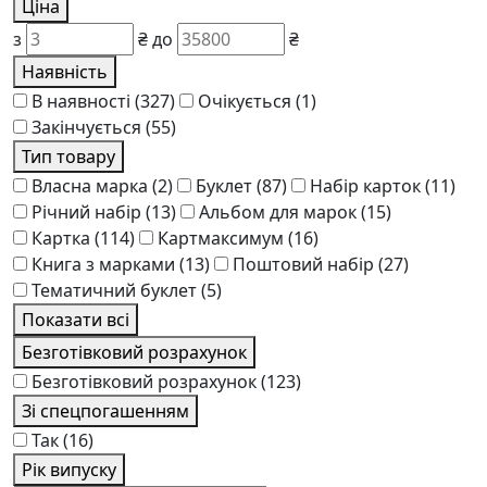
Ціна
з
₴
до
₴
Наявність
В наявності
(327)
Очікується
(1)
Закінчується
(55)
Тип товару
Власна марка
(2)
Буклет
(87)
Набір карток
(11)
Річний набір
(13)
Альбом для марок
(15)
Картка
(114)
Картмаксимум
(16)
Книга з марками
(13)
Поштовий набір
(27)
Тематичний буклет
(5)
Показати всі
Безготівковий розрахунок
Безготівковий розрахунок
(123)
Зі спецпогашенням
Так
(16)
Рік випуску