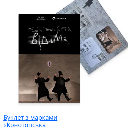
Буклет з марками
«Конотопська