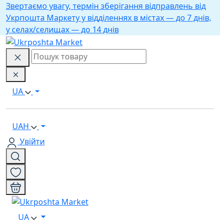
Звертаємо увагу, термін зберігання відправлень від
Укрпошта Маркету у відділеннях в містах — до 7 днів,
у селах/селищах — до 14 днів
UA
UAH
Увійти
UA