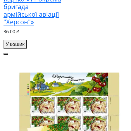
бригада
армійської авіації
"Херсон"»
36.00 ₴
У кошик