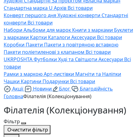
Художні
Стандартні
За проєктом «Власна марка»
Стандартна марка U
Архів
Всі товари
Конверт першого дня
Художні конверти
Стандартні
конверти
Всі товари
Набори
Альбоми для марок
Книги з марками
Буклети
з марками
Картки
Каталоги
Аксесуари
Всі товари
Коробки
Пакети
Пакети з повітряною вставкою
Пакети поліетиленові з клапаном
Всі товари
UKRPOSHTA
Футболки
Худі та Світшоти
Аксесуари
Всі
товари
Рамки з маркою
Арт-листівки
Магніти та Наліпки
Чашки
Картини
Подарунки
Всі товари
Акції
Новини
Блог
Благодійність
Головна
Філателія (Колекціонування)
Філателія (Колекціонування)
Фільтр
Очистити фільтр