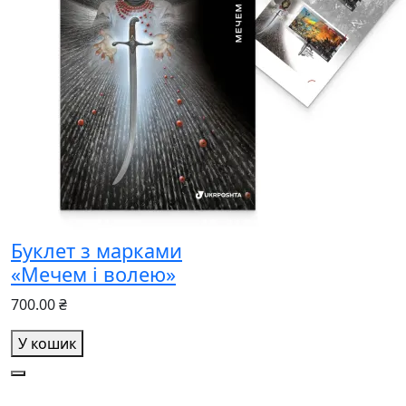
Буклет з марками
«Мечем і волею»
700.00 ₴
У кошик