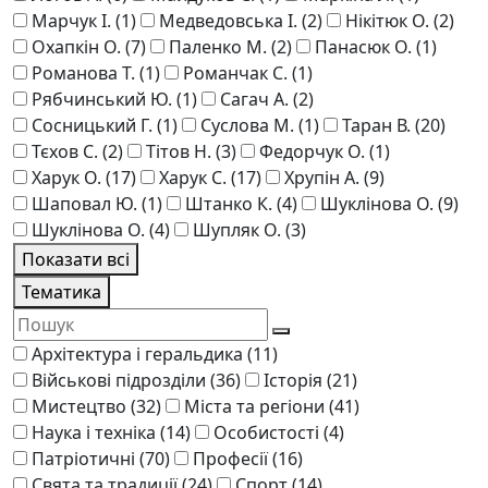
Марчук І.
(1)
Медведовська І.
(2)
Нікітюк О.
(2)
Охапкін О.
(7)
Паленко М.
(2)
Панасюк О.
(1)
Романова Т.
(1)
Романчак С.
(1)
Рябчинський Ю.
(1)
Сагач А.
(2)
Сосницький Г.
(1)
Суслова М.
(1)
Таран В.
(20)
Тєхов С.
(2)
Тітов Н.
(3)
Федорчук О.
(1)
Харук О.
(17)
Харук С.
(17)
Хрупін А.
(9)
Шаповал Ю.
(1)
Штанко К.
(4)
Шукліновa О.
(9)
Шуклінова О.
(4)
Шупляк О.
(3)
Показати всі
Тематика
Архітектура і геральдика
(11)
Військові підрозділи
(36)
Історія
(21)
Мистецтво
(32)
Міста та регіони
(41)
Наука і техніка
(14)
Особистості
(4)
Патріотичні
(70)
Професії
(16)
Свята та традиції
(24)
Спорт
(14)