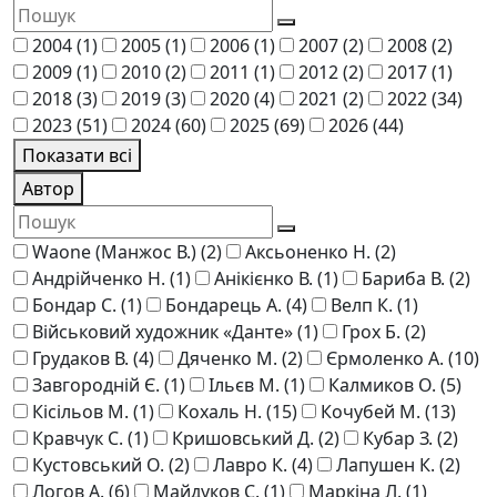
2004
(1)
2005
(1)
2006
(1)
2007
(2)
2008
(2)
2009
(1)
2010
(2)
2011
(1)
2012
(2)
2017
(1)
2018
(3)
2019
(3)
2020
(4)
2021
(2)
2022
(34)
2023
(51)
2024
(60)
2025
(69)
2026
(44)
Показати всі
Автор
Waone (Манжос В.)
(2)
Аксьоненко Н.
(2)
Андрійченко Н.
(1)
Анікієнко В.
(1)
Бариба В.
(2)
Бондар С.
(1)
Бондарець А.
(4)
Велп К.
(1)
Військовий художник «Данте»
(1)
Грох Б.
(2)
Грудаков В.
(4)
Дяченко М.
(2)
Єрмоленко А.
(10)
Завгородній Є.
(1)
Ільєв М.
(1)
Калмиков О.
(5)
Кісільов М.
(1)
Кохаль Н.
(15)
Кочубей М.
(13)
Кравчук С.
(1)
Кришовський Д.
(2)
Кубар З.
(2)
Кустовський О.
(2)
Лавро К.
(4)
Лапушен К.
(2)
Логов А.
(6)
Майдуков С.
(1)
Маркіна Л.
(1)