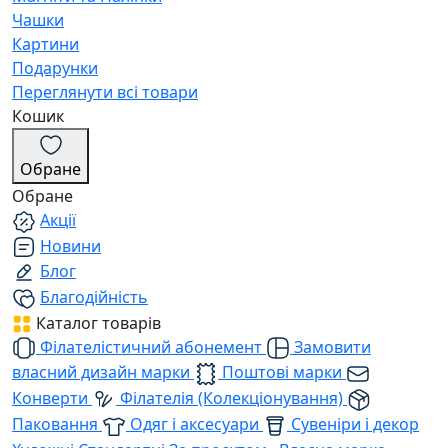
Чашки
Картини
Подарунки
Переглянути всі товари
Кошик
Обране
Обране
Акції
Новини
Блог
Благодійність
Каталог товарів
Філателістичний абонемент
Замовити
власний дизайн марки
Поштові марки
Конверти
Філателія (Колекціонування)
Паковання
Одяг і аксесуари
Сувеніри і декор