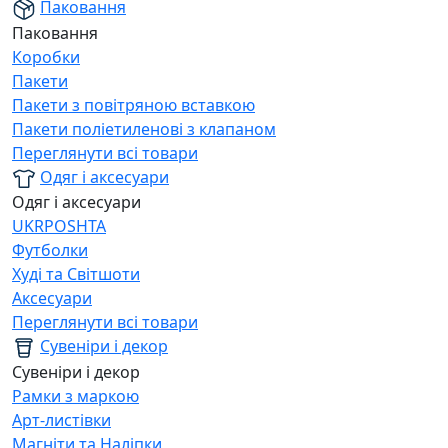
Паковання
Паковання
Коробки
Пакети
Пакети з повітряною вставкою
Пакети поліетиленові з клапаном
Переглянути всі товари
Одяг і аксесуари
Одяг і аксесуари
UKRPOSHTA
Футболки
Худі та Світшоти
Аксесуари
Переглянути всі товари
Сувеніри і декор
Сувеніри і декор
Рамки з маркою
Арт-листівки
Магніти та Наліпки