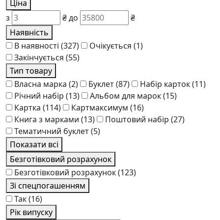
Ціна
з
₴
до
₴
Наявність
В наявності
(327)
Очікується
(1)
Закінчується
(55)
Тип товару
Власна марка
(2)
Буклет
(87)
Набір карток
(11)
Річний набір
(13)
Альбом для марок
(15)
Картка
(114)
Картмаксимум
(16)
Книга з марками
(13)
Поштовий набір
(27)
Тематичний буклет
(5)
Показати всі
Безготівковий розрахунок
Безготівковий розрахунок
(123)
Зі спецпогашенням
Так
(16)
Рік випуску