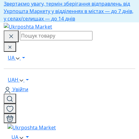
Звертаємо увагу, термін зберігання відправлень від
Укрпошта Маркету у відділеннях в містах — до 7 днів,
у селах/селищах — до 14 днів
UA
UAH
Увійти
UA