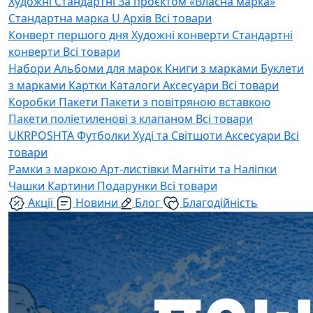
Художні
Стандартні
За проєктом «Власна марка»
Стандартна марка U
Архів
Всі товари
Конверт першого дня
Художні конверти
Стандартні
конверти
Всі товари
Набори
Альбоми для марок
Книги з марками
Буклети
з марками
Картки
Каталоги
Аксесуари
Всі товари
Коробки
Пакети
Пакети з повітряною вставкою
Пакети поліетиленові з клапаном
Всі товари
UKRPOSHTA
Футболки
Худі та Світшоти
Аксесуари
Всі
товари
Рамки з маркою
Арт-листівки
Магніти та Наліпки
Чашки
Картини
Подарунки
Всі товари
Акції
Новини
Блог
Благодійність