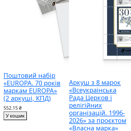
Поштовий набір
Аркуш з 8 марок
«EUROPA. 70 років
«Всеукраїнська
маркам EUROPA»
Рада Церков і
(2 аркуші, КПД)
релігійних
552.15 ₴
організацій. 1996-
У кошик
2026» за проєктом
«Власна марка»