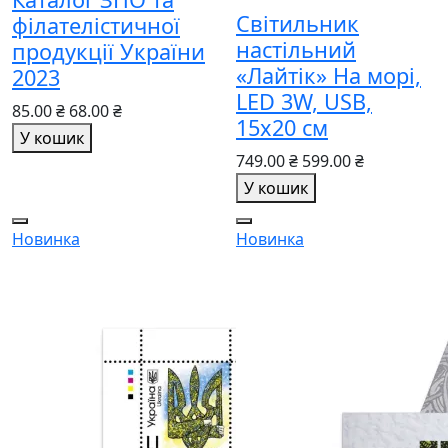
Світильник
філателістичної
настільний
продукції України
«Лайтік» На морі,
2023
LED 3W, USB,
85.00 ₴
68.00 ₴
15х20 см
У кошик
749.00 ₴
599.00 ₴
У кошик
Новинка
Новинка