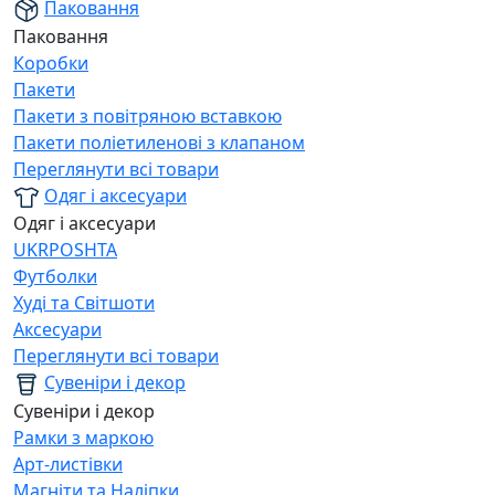
Паковання
Паковання
Коробки
Пакети
Пакети з повітряною вставкою
Пакети поліетиленові з клапаном
Переглянути всі товари
Одяг і аксесуари
Одяг і аксесуари
UKRPOSHTA
Футболки
Худі та Світшоти
Аксесуари
Переглянути всі товари
Сувеніри і декор
Сувеніри і декор
Рамки з маркою
Арт-листівки
Магніти та Наліпки