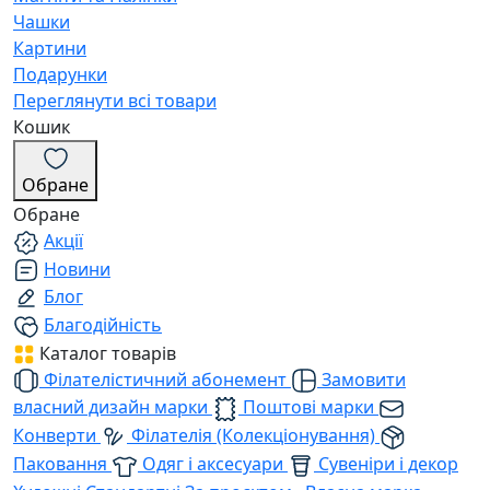
Чашки
Картини
Подарунки
Переглянути всі товари
Кошик
Обране
Обране
Акції
Новини
Блог
Благодійність
Каталог товарів
Філателістичний абонемент
Замовити
власний дизайн марки
Поштові марки
Конверти
Філателія (Колекціонування)
Паковання
Одяг і аксесуари
Сувеніри і декор