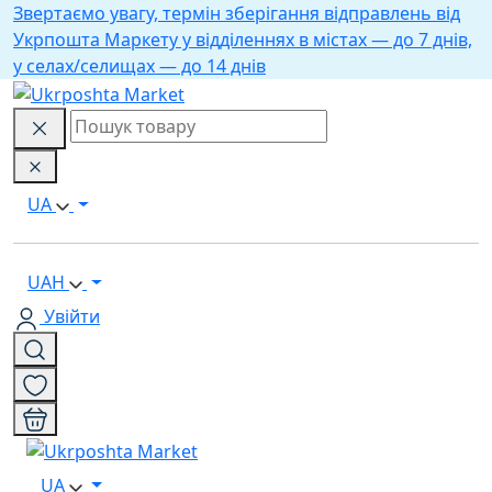
Звертаємо увагу, термін зберігання відправлень від
Укрпошта Маркету у відділеннях в містах — до 7 днів,
у селах/селищах — до 14 днів
UA
UAH
Увійти
UA