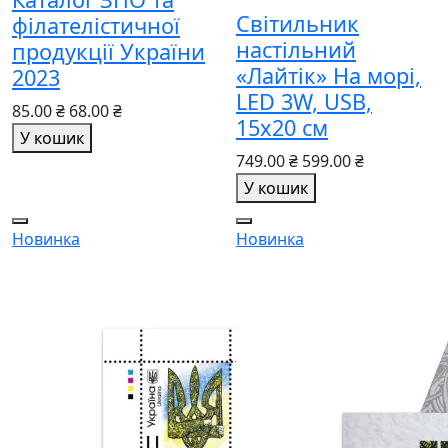
Світильник
філателістичної
настільний
продукції України
«Лайтік» На морі,
2023
LED 3W, USB,
85.00 ₴
68.00 ₴
15х20 см
У кошик
749.00 ₴
599.00 ₴
У кошик
Новинка
Новинка