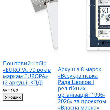
Поштовий набір
Аркуш з 8 марок
«EUROPA. 70 років
«Всеукраїнська
маркам EUROPA»
Рада Церков і
(2 аркуші, КПД)
релігійних
552.15 ₴
організацій. 1996-
У кошик
2026» за проєктом
«Власна марка»