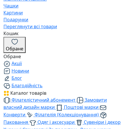
Чашки
Картини
Подарунки
Переглянути всі товари
Кошик
Обране
Обране
Акції
Новини
Блог
Благодійність
Каталог товарів
Філателістичний абонемент
Замовити
власний дизайн марки
Поштові марки
Конверти
Філателія (Колекціонування)
Паковання
Одяг і аксесуари
Сувеніри і декор