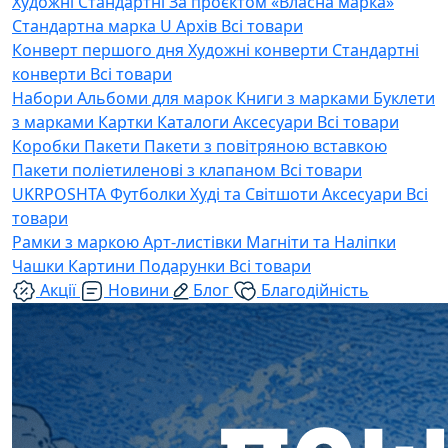
Художні
Стандартні
За проєктом «Власна марка»
Стандартна марка U
Архів
Всі товари
Конверт першого дня
Художні конверти
Стандартні
конверти
Всі товари
Набори
Альбоми для марок
Книги з марками
Буклети
з марками
Картки
Каталоги
Аксесуари
Всі товари
Коробки
Пакети
Пакети з повітряною вставкою
Пакети поліетиленові з клапаном
Всі товари
UKRPOSHTA
Футболки
Худі та Світшоти
Аксесуари
Всі
товари
Рамки з маркою
Арт-листівки
Магніти та Наліпки
Чашки
Картини
Подарунки
Всі товари
Акції
Новини
Блог
Благодійність