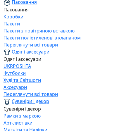
Паковання
Паковання
Коробки
Пакети
Пакети з повітряною вставкою
Пакети поліетиленові з клапаном
Переглянути всі товари
Одяг і аксесуари
Одяг і аксесуари
UKRPOSHTA
Футболки
Худі та Світшоти
Аксесуари
Переглянути всі товари
Сувеніри і декор
Сувеніри і декор
Рамки з маркою
Арт-листівки
Магніти та Наліпки